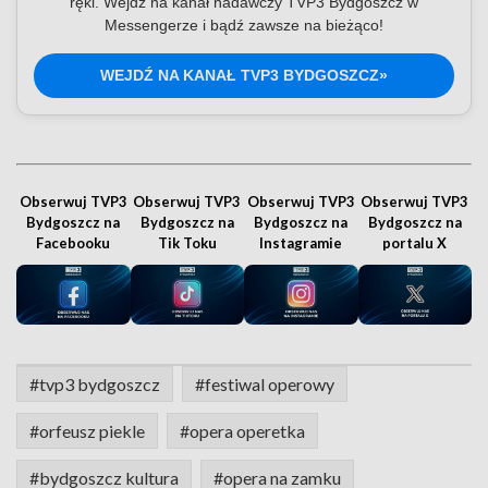
ręki. Wejdź na kanał nadawczy TVP3 Bydgoszcz w
Messengerze i bądź zawsze na bieżąco!
WEJDŹ NA KANAŁ TVP3 BYDGOSZCZ»
Obserwuj TVP3
Obserwuj TVP3
Obserwuj TVP3
Obserwuj TVP3
Bydgoszcz na
Bydgoszcz na
Bydgoszcz na
Bydgoszcz na
Facebooku
Tik Toku
Instagramie
portalu X
#tvp3 bydgoszcz
#festiwal operowy
#orfeusz piekle
#opera operetka
#bydgoszcz kultura
#opera na zamku