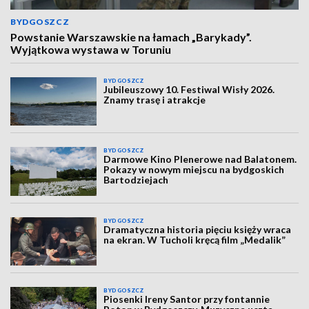
BYDGOSZCZ
Powstanie Warszawskie na łamach „Barykady”.
Wyjątkowa wystawa w Toruniu
BYDGOSZCZ
Jubileuszowy 10. Festiwal Wisły 2026.
Znamy trasę i atrakcje
BYDGOSZCZ
Darmowe Kino Plenerowe nad Balatonem.
Pokazy w nowym miejscu na bydgoskich
Bartodziejach
BYDGOSZCZ
Dramatyczna historia pięciu księży wraca
na ekran. W Tucholi kręcą film „Medalik”
BYDGOSZCZ
Piosenki Ireny Santor przy fontannie