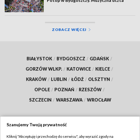
Potop w Bydgoszczy. Muzyczna uczta
ZOBACZ WIĘCEJ
BIAŁYSTOK
/
BYDGOSZCZ
/
GDAŃSK
/
GORZÓW WLKP.
/
KATOWICE
/
KIELCE
/
KRAKÓW
/
LUBLIN
/
ŁÓDŹ
/
OLSZTYN
/
OPOLE
/
POZNAŃ
/
RZESZÓW
/
SZCZECIN
/
WARSZAWA
/
WROCŁAW
Szanujemy Twoją prywatność
Dołącz do nas:
Kliknij "Akceptuję i przechodzę do serwisu", aby wyrazić zgody na