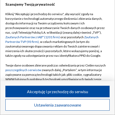
Szanujemy Twoją prywatność
Kliknij "Akceptuję i przechodzę do serwisu", aby wyrazić zgody na
korzystanie z technologii automatycznego śledzenia i zbierania danych,
Prognoza długoterminowa IMGW
dostęp do informacji na Twoim urządzeniu końcowym i ich
przechowywanie oraz na przetwarzanie Twoich danych osobowych przez
nas, czyli Telewizję Polską S.A. w likwidacji (zwaną dalej również „TVP”),
Pomimo coraz większej mocy obliczeniowej
Zaufanych Partnerów z IAB* (1201 firm)
oraz pozostałych
Zaufanych
superkomputerów i szerokiej wiedzy o procesach
Partnerów TVP (93 firm)
, w celach marketingowych (w tym do
pogodowych, wciąż nie można uniknąć błędów i różnic w
zautomatyzowanego dopasowania reklam do Twoich zainteresowań i
mierzenia ich skuteczności) i pozostałych, które wskazujemy poniżej, a
prognozach na tak długi okres w przyszłość.
także zgody na udostępnianie przez nas identyfikatora PPID do Google.
Wynikają one zarówno z ryzyka wystąpienia nagłych (często
Twoje dane osobowe zbierane podczas odwiedzania przez Ciebie naszych
poszczególnych serwisów
zwanych dalej „Portalem”, w tym informacje
lokalnych) zjawisk meteorologicznych, które mogą zaburzyć
zapisywane za pomocą technologii takich jak: pliki cookie, sygnalizatory
prognozowane procesy pogodowe, jak i z samej
WWW lub innych podobnych technologii umożliwiających świadczenie
różnorodności wykorzystywanych w modelach
dopasowanych i bezpiecznych usług, personalizację treści oraz reklam,
udostępnianie funkcji mediów społecznościowych oraz analizowanie
prognostycznych założeń fizycznych oraz równań
Akceptuję i przechodzę do serwisu
ruchu w Internecie.
matematycznych i statystycznych.
Twoje dane osobowe zbierane podczas odwiedzania przez Ciebie
Ustawienia zaawansowane
Nie jest możliwy dokładniejszy opis przewidywanej pogody z
poszczególnych serwisów
na Portalu, takie jak adresy IP, identyfikatory
Twoich urządzeń końcowych i identyfikatory plików cookie, informacje o
tak dużym wyprzedzeniem. Należy pamiętać, że prognoza