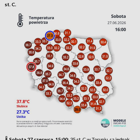
st. C.
🌡️
Sobota 27 czerwca, 15:00
: 35 st. C w Toruniu, są jednak