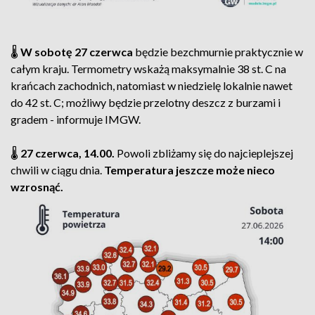
🌡️
W sobotę 27 czerwca
będzie bezchmurnie praktycznie w
całym kraju. Termometry wskażą maksymalnie 38 st. C na
krańcach zachodnich, natomiast w niedzielę lokalnie nawet
do 42 st. C; możliwy będzie przelotny deszcz z burzami i
gradem - informuje IMGW.
🌡️
27 czerwca, 14.00.
Powoli zbliżamy się do najcieplejszej
chwili w ciągu dnia.
Temperatura jeszcze może nieco
wzrosnąć.