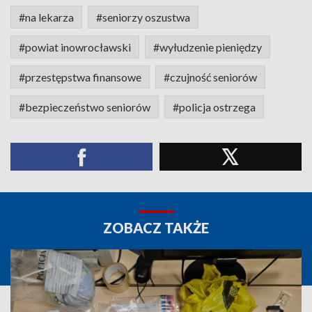
#na lekarza
#seniorzy oszustwa
#powiat inowrocławski
#wyłudzenie pieniędzy
#przestępstwa finansowe
#czujność seniorów
#bezpieczeństwo seniorów
#policja ostrzega
ZOBACZ TAKŻE