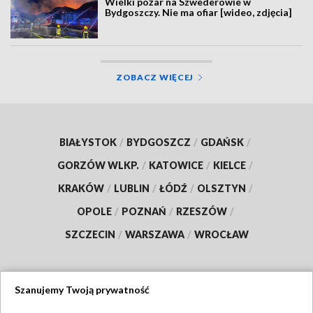
Wielki pożar na Szwederowie w
Bydgoszczy. Nie ma ofiar [wideo, zdjęcia]
ZOBACZ WIĘCEJ
BIAŁYSTOK
/
BYDGOSZCZ
/
GDAŃSK
/
GORZÓW WLKP.
/
KATOWICE
/
KIELCE
/
KRAKÓW
/
LUBLIN
/
ŁÓDŹ
/
OLSZTYN
/
OPOLE
/
POZNAŃ
/
RZESZÓW
/
SZCZECIN
/
WARSZAWA
/
WROCŁAW
Szanujemy Twoją prywatność
Dołącz do nas: