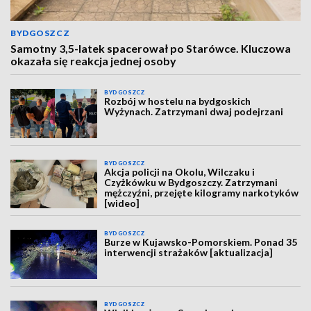
BYDGOSZCZ
Samotny 3,5-latek spacerował po Starówce. Kluczowa
okazała się reakcja jednej osoby
BYDGOSZCZ
Rozbój w hostelu na bydgoskich
Wyżynach. Zatrzymani dwaj podejrzani
BYDGOSZCZ
Akcja policji na Okolu, Wilczaku i
Czyżkówku w Bydgoszczy. Zatrzymani
mężczyźni, przejęte kilogramy narkotyków
[wideo]
BYDGOSZCZ
Burze w Kujawsko-Pomorskiem. Ponad 35
interwencji strażaków [aktualizacja]
BYDGOSZCZ