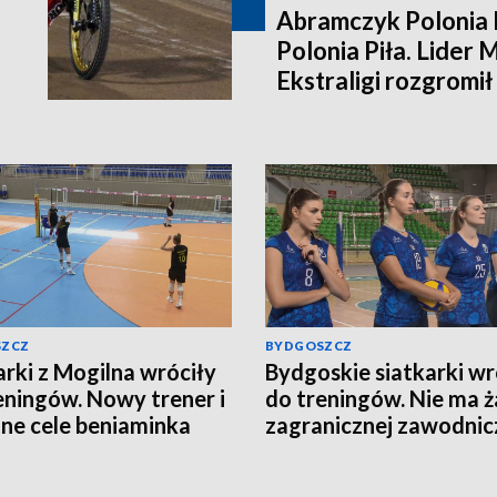
Abramczyk Polonia 
Polonia Piła. Lider 
Ekstraligi rozgromi
[relacja bieg po bieg
SZCZ
BYDGOSZCZ
arki z Mogilna wróciły
Bydgoskie siatkarki wr
eningów. Nowy trener i
do treningów. Nie ma ż
ne cele beniaminka
zagranicznej zawodnic
n Ligi