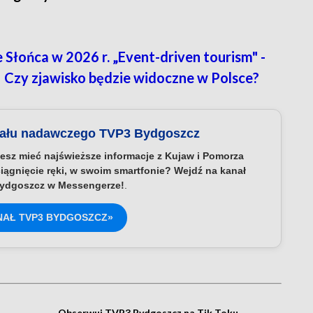
łońca w 2026 r. „Event-driven tourism" -
y! Czy zjawisko będzie widoczne w Polsce?
nału nadawczego TVP3 Bydgoszcz
esz mieć najświeższe informacje z Kujaw i Pomorza
iągnięcie ręki, w swoim smartfonie? Wejdź na kanał
ydgoszcz w Messengerze!
.
NAŁ TVP3 BYDGOSZCZ»
Obserwuj TVP3 Bydgoszcz na Tik Toku