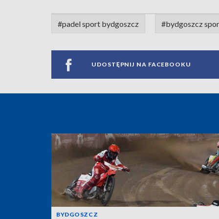
#padel sport bydgoszcz
#bydgoszcz spor
UDOSTĘPNIJ NA FACEBOOKU
BYDGOSZCZ