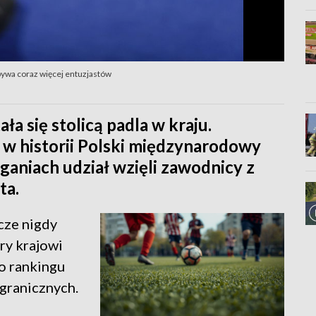
obywa coraz więcej entuzjastów
ła się stolicą padla w kraju.
w historii Polski międzynarodowy
ganiach udział wzięli zawodnicy z
ta.
zcze nigdy
ry krajowi
o rankingu
agranicznych.