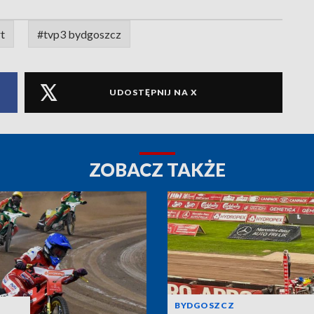
t
#tvp3 bydgoszcz
UDOSTĘPNIJ NA X
ZOBACZ TAKŻE
BYDGOSZCZ