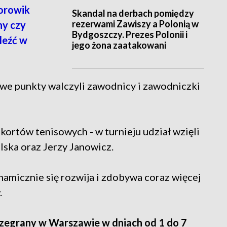
orowik
Skandal na derbach pomiędzy
rezerwami Zawiszy a Polonią w
ny czy
Bydgoszczy. Prezes Polonii i
leźć w
jego żona zaatakowani
owe punkty walczyli zawodnicy i zawodniczki
ortów tenisowych - w turnieju udział wzięli
lska oraz Jerzy Janowicz.
namicznie się rozwija i zdobywa coraz więcej
.
rozegrany w Warszawie w dniach od 1 do 7