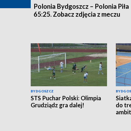
Polonia Bydgoszcz – Polonia Piła
65:25. Zobacz zdjęcia z meczu
BYDGOSZCZ
BYDGO
STS Puchar Polski: Olimpia
Siatk
Grudziądz gra dalej!
do tr
ambit
Tauro