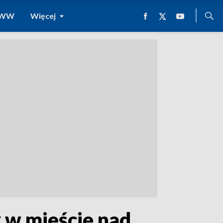
 WWW
Więcej
y w mieście nad