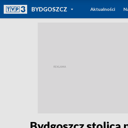
POWRÓT DO
BYDGOSZCZ
Aktualności
N
TVP REGIONY
Bydgoszcz stolicą 