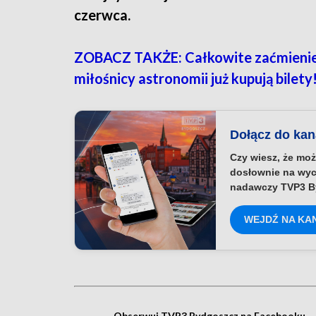
czerwca.
ZOBACZ TAKŻE: Całkowite zaćmienie S
miłośnicy astronomii już kupują bilet
Dołącz do ka
Czy wiesz, że moż
dosłownie na wyc
nadawczy TVP3 B
WEJDŹ NA KA
Obserwuj TVP3 Bydgoszcz na Facebooku