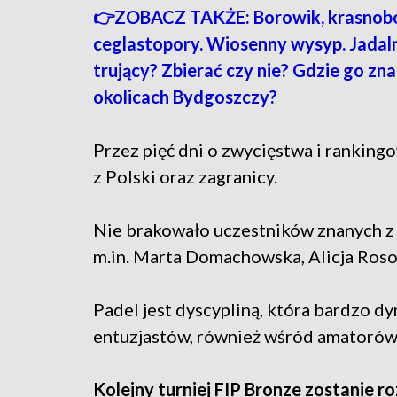
👉ZOBACZ TAKŻE: Borowik, krasnob
ceglastopory. Wiosenny wysyp. Jadal
trujący? Zbierać czy nie? Gdzie go zna
okolicach Bydgoszczy?
Przez pięć dni o zwycięstwa i ranking
z Polski oraz zagranicy.
Nie brakowało uczestników znanych z k
m.in. Marta Domachowska, Alicja Roso
Padel jest dyscypliną, która bardzo dy
entuzjastów, również wśród amatorów
Kolejny turniej FIP Bronze zostanie 