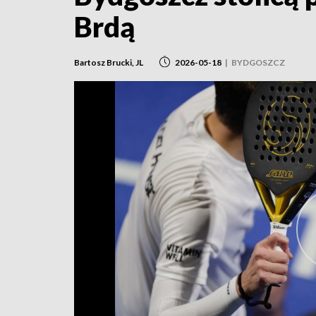
Brdą
Bartosz Brucki, JL
2026-05-18
|
BYDGOSZCZ