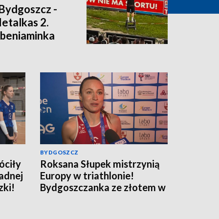
Bydgoszcz -
Metalkas 2.
ł beniaminka
u]
BYDGOSZCZ
óciły
Roksana Słupek mistrzynią
adnej
Europy w triathlonie!
zki!
Bydgoszczanka ze złotem w
sprincie