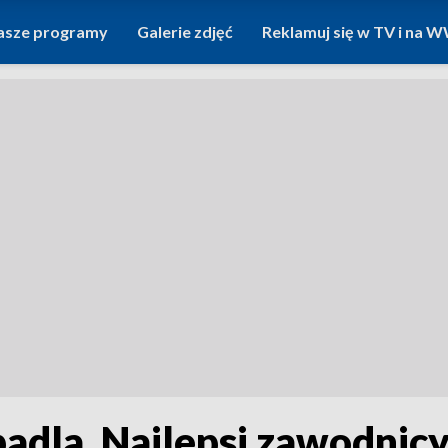
asze programy
Galerie zdjęć
Reklamuj się w TV i na
padla. Najlepsi zawodnic