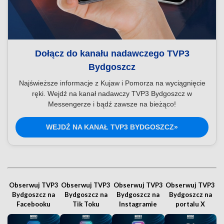
Dołącz do kanału nadawczego TVP3
Bydgoszcz
Najświeższe informacje z Kujaw i Pomorza na wyciągnięcie
ręki. Wejdź na kanał nadawczy TVP3 Bydgoszcz w
Messengerze i bądź zawsze na bieżąco!
WEJDŹ NA KANAŁ TVP3 BYDGOSZCZ»
Obserwuj TVP3
Obserwuj TVP3
Obserwuj TVP3
Obserwuj TVP3
Bydgoszcz na
Bydgoszcz na
Bydgoszcz na
Bydgoszcz na
Facebooku
Tik Toku
Instagramie
portalu X