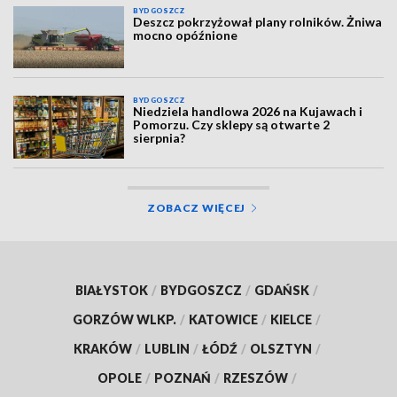
BYDGOSZCZ
Deszcz pokrzyżował plany rolników. Żniwa
mocno opóźnione
BYDGOSZCZ
Niedziela handlowa 2026 na Kujawach i
Pomorzu. Czy sklepy są otwarte 2
sierpnia?
ZOBACZ WIĘCEJ
BIAŁYSTOK
/
BYDGOSZCZ
/
GDAŃSK
/
GORZÓW WLKP.
/
KATOWICE
/
KIELCE
/
KRAKÓW
/
LUBLIN
/
ŁÓDŹ
/
OLSZTYN
/
OPOLE
/
POZNAŃ
/
RZESZÓW
/