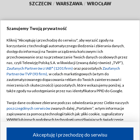
SZCZECIN
/
WARSZAWA
/
WROCŁAW
Szanujemy Twoją prywatność
Dołącz do nas:
Kliknij "Akceptuję i przechodzę do serwisu", aby wyrazić zgody na
korzystanie z technologii automatycznego śledzenia i zbierania danych,
TVP
dostęp do informacji na Twoim urządzeniu końcowym i ich
Abonament TVP
przechowywanie oraz na przetwarzanie Twoich danych osobowych przez
Regulamin TVP
nas, czyli Telewizję Polską S.A. w likwidacji (zwaną dalej również „TVP”),
Emisja w TVP
Polityka prywatności
Zaufanych Partnerów z IAB* (1201 firm)
oraz pozostałych
Zaufanych
Partnerów TVP (93 firm)
, w celach marketingowych (w tym do
Centrum informacji TVP
Moje zgody
zautomatyzowanego dopasowania reklam do Twoich zainteresowań i
mierzenia ich skuteczności) i pozostałych, które wskazujemy poniżej, a
Naziemna Telewizja Cyfrowa
Pomoc
także zgody na udostępnianie przez nas identyfikatora PPID do Google.
Sklep TVP
Biuro reklamy
Twoje dane osobowe zbierane podczas odwiedzania przez Ciebie naszych
Rada Programowa
Kontakt
poszczególnych serwisów
zwanych dalej „Portalem”, w tym informacje
zapisywane za pomocą technologii takich jak: pliki cookie, sygnalizatory
System NOS
WWW lub innych podobnych technologii umożliwiających świadczenie
dopasowanych i bezpiecznych usług, personalizację treści oraz reklam,
Informacje o nadawcy
Kanały
udostępnianie funkcji mediów społecznościowych oraz analizowanie
Akceptuję i przechodzę do serwisu
ruchu w Internecie.
Program dla prasy