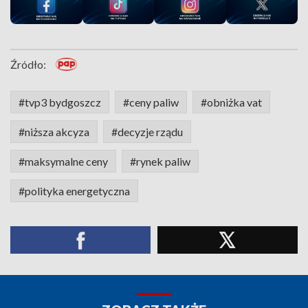
Źródło:
#tvp3 bydgoszcz
#ceny paliw
#obniżka vat
#niższa akcyza
#decyzje rządu
#maksymalne ceny
#rynek paliw
#polityka energetyczna