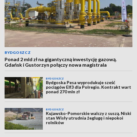
BYDGOSZCZ
Ponad 2 mld zł na gigantyczną inwestycję gazową.
Gdańsk i Gustorzyn połączy nowa magistrala
BYDGOSZCZ
Bydgoska Pesa wyprodukuje sześć
pociągów Elf3 dla Polregio. Kontrakt wart
ponad 270 mln zł
BYDGOSZCZ
Kujawsko-Pomorskie walczy z suszą. Niski
stan Wisły utrudnia żeglugę i niepokoi
rolników