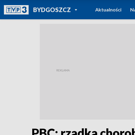
POWRÓT DO
BYDGOSZCZ
Aktualności
N
TVP REGIONY
PBC: rzadka choro