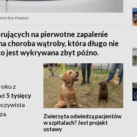
nie (fot. Pixabay)
orujących na pierwotne zapalenie
na choroba wątroby, która długo nie
to jest wykrywana zbyt późno.
roku z
nad
5 tysięcy
zeczywista
za.
Zwierzęta odwiedzą pacjentów
w szpitalach? Jest projekt
ustawy