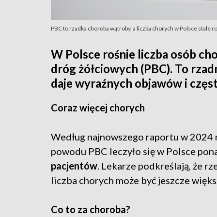
PBC to rzadka choroba wątroby, a liczba chorych w Polsce stale roś
W Polsce rośnie liczba osób ch
dróg żółciowych (PBC). To rzad
daje wyraźnych objawów i częs
Coraz więcej chorych
Według najnowszego raportu w 2024 
powodu PBC leczyło się w Polsce po
pacjentów
. Lekarze podkreślają, że r
liczba chorych może być jeszcze więks
Co to za choroba?