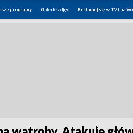
asze programy
Galerie zdjęć
Reklamuj się w TV i na
ba wątroby. Atakuje głów