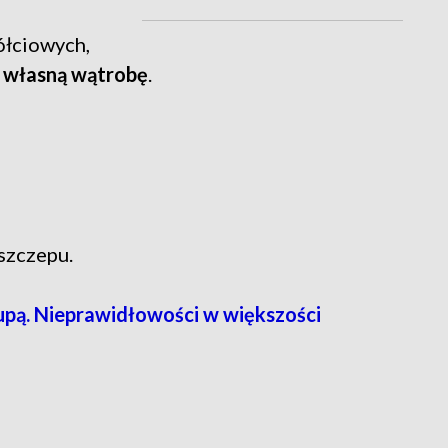
ółciowych,
 własną wątrobę
.
szczepu.
upą. Nieprawidłowości w większości