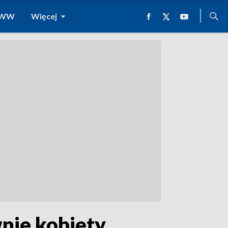
 WWW
Więcej
nie kobiety