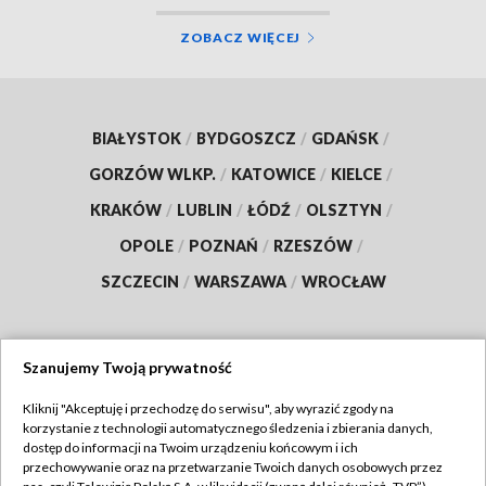
ZOBACZ WIĘCEJ
BIAŁYSTOK
/
BYDGOSZCZ
/
GDAŃSK
/
GORZÓW WLKP.
/
KATOWICE
/
KIELCE
/
KRAKÓW
/
LUBLIN
/
ŁÓDŹ
/
OLSZTYN
/
OPOLE
/
POZNAŃ
/
RZESZÓW
/
SZCZECIN
/
WARSZAWA
/
WROCŁAW
Szanujemy Twoją prywatność
Dołącz do nas:
Kliknij "Akceptuję i przechodzę do serwisu", aby wyrazić zgody na
korzystanie z technologii automatycznego śledzenia i zbierania danych,
TVP
dostęp do informacji na Twoim urządzeniu końcowym i ich
Abonament TVP
przechowywanie oraz na przetwarzanie Twoich danych osobowych przez
Regulamin TVP