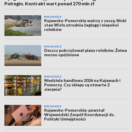
Polregio. Kontrakt wart ponad 270 mln zł
BYDGOSZCZ
Kujawsko-Pomorskie walczy z suszą. Niski
stan Wisły utrudnia żeglugę i niepokoi
rolników
BYDGOSZCZ
Deszcz pokrzyżował plany rolników. Żniwa
mocno opóźnione
BYDGOSZCZ
Niedziela handlowa 2026 na Kujawach i
Pomorzu. Czy sklepy są otwarte 2
sierpnia?
BYDGOSZCZ
Kujawsko-Pomorskie: powstał
Wojewódzki Zespół Koordynacji ds.
Polityki Umiejętności