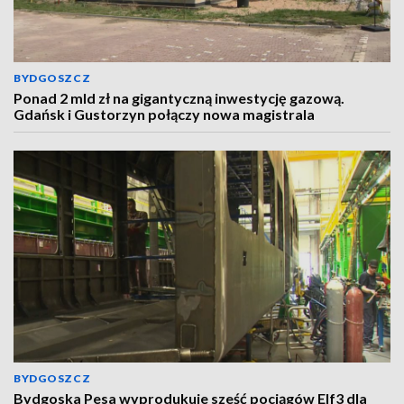
BYDGOSZCZ
Ponad 2 mld zł na gigantyczną inwestycję gazową.
Gdańsk i Gustorzyn połączy nowa magistrala
BYDGOSZCZ
Bydgoska Pesa wyprodukuje sześć pociągów Elf3 dla