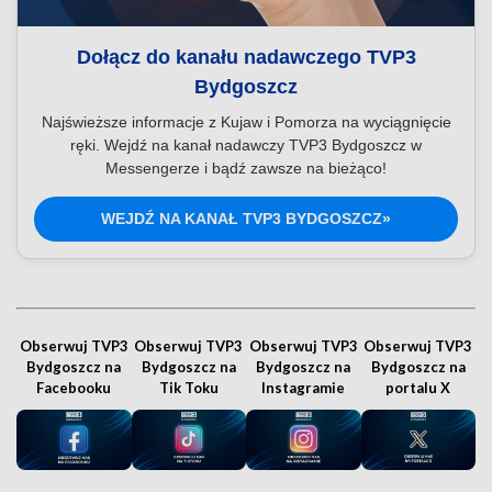
Dołącz do kanału nadawczego TVP3
Bydgoszcz
Najświeższe informacje z Kujaw i Pomorza na wyciągnięcie
ręki. Wejdź na kanał nadawczy TVP3 Bydgoszcz w
Messengerze i bądź zawsze na bieżąco!
WEJDŹ NA KANAŁ TVP3 BYDGOSZCZ»
Obserwuj TVP3
Obserwuj TVP3
Obserwuj TVP3
Obserwuj TVP3
Bydgoszcz na
Bydgoszcz na
Bydgoszcz na
Bydgoszcz na
Facebooku
Tik Toku
Instagramie
portalu X