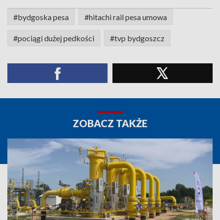
#bydgoska pesa
#hitachi rail pesa umowa
#pociągi dużej pedkości
#tvp bydgoszcz
ZOBACZ TAKŻE