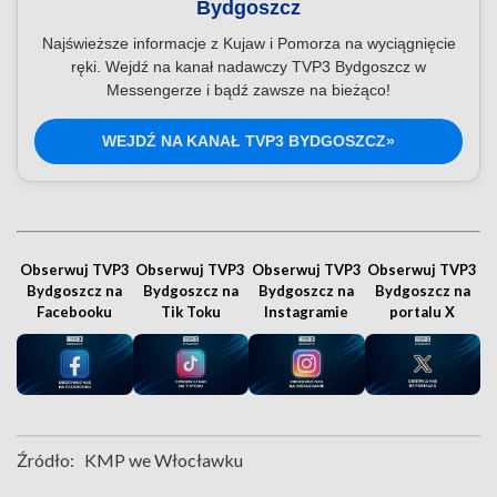
Bydgoszcz
Najświeższe informacje z Kujaw i Pomorza na wyciągnięcie
ręki. Wejdź na kanał nadawczy TVP3 Bydgoszcz w
Messengerze i bądź zawsze na bieżąco!
WEJDŹ NA KANAŁ TVP3 BYDGOSZCZ»
Obserwuj TVP3
Obserwuj TVP3
Obserwuj TVP3
Obserwuj TVP3
Bydgoszcz na
Bydgoszcz na
Bydgoszcz na
Bydgoszcz na
Facebooku
Tik Toku
Instagramie
portalu X
Źródło:
KMP we Włocławku