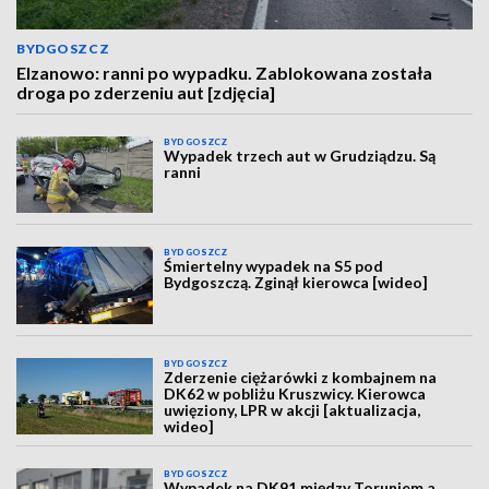
BYDGOSZCZ
Elzanowo: ranni po wypadku. Zablokowana została
droga po zderzeniu aut [zdjęcia]
BYDGOSZCZ
Wypadek trzech aut w Grudziądzu. Są
ranni
BYDGOSZCZ
Śmiertelny wypadek na S5 pod
Bydgoszczą. Zginął kierowca [wideo]
BYDGOSZCZ
Zderzenie ciężarówki z kombajnem na
DK62 w pobliżu Kruszwicy. Kierowca
uwięziony, LPR w akcji [aktualizacja,
wideo]
BYDGOSZCZ
Wypadek na DK91 między Toruniem a