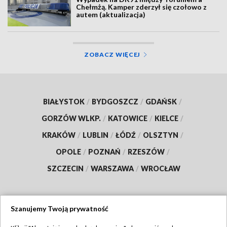
Chełmżą. Kamper zderzył się czołowo z
autem (aktualizacja)
ZOBACZ WIĘCEJ
BIAŁYSTOK
/
BYDGOSZCZ
/
GDAŃSK
/
GORZÓW WLKP.
/
KATOWICE
/
KIELCE
/
KRAKÓW
/
LUBLIN
/
ŁÓDŹ
/
OLSZTYN
/
OPOLE
/
POZNAŃ
/
RZESZÓW
/
SZCZECIN
/
WARSZAWA
/
WROCŁAW
Szanujemy Twoją prywatność
Dołącz do nas: