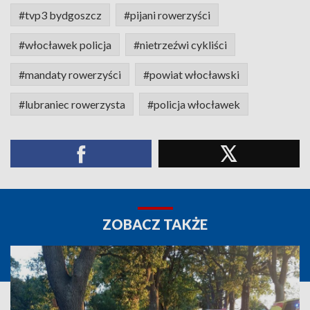
#tvp3 bydgoszcz
#pijani rowerzyści
#włocławek policja
#nietrzeźwi cykliści
#mandaty rowerzyści
#powiat włocławski
#lubraniec rowerzysta
#policja włocławek
ZOBACZ TAKŻE