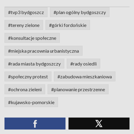
#tvp3 bydgoszcz
#plan ogólny bydgoszczy
#tereny zielone
#górki fordońskie
#konsultacje społeczne
#miejska pracownia urbanistyczna
#rada miasta bydgoszczy
#rady osiedli
#społeczny protest
#zabudowa mieszkaniowa
#ochrona zieleni
#planowanie przestrzenne
#kujawsko-pomorskie