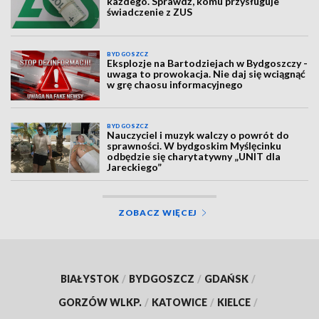
każdego. Sprawdź, komu przysługuje
świadczenie z ZUS
BYDGOSZCZ
Eksplozje na Bartodziejach w Bydgoszczy -
uwaga to prowokacja. Nie daj się wciągnąć
w grę chaosu informacyjnego
BYDGOSZCZ
Nauczyciel i muzyk walczy o powrót do
sprawności. W bydgoskim Myślęcinku
odbędzie się charytatywny „UNIT dla
Jareckiego”
ZOBACZ WIĘCEJ
BIAŁYSTOK
/
BYDGOSZCZ
/
GDAŃSK
/
GORZÓW WLKP.
/
KATOWICE
/
KIELCE
/