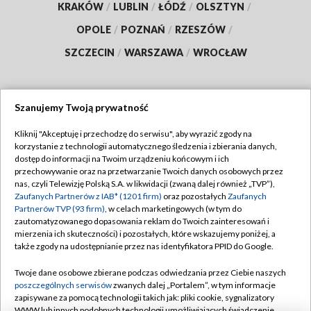
KRAKÓW
/
LUBLIN
/
ŁÓDŹ
/
OLSZTYN
/
OPOLE
/
POZNAŃ
/
RZESZÓW
/
SZCZECIN
/
WARSZAWA
/
WROCŁAW
Szanujemy Twoją prywatność
Dołącz do nas:
Kliknij "Akceptuję i przechodzę do serwisu", aby wyrazić zgody na
korzystanie z technologii automatycznego śledzenia i zbierania danych,
TVP
dostęp do informacji na Twoim urządzeniu końcowym i ich
Abonament TVP
przechowywanie oraz na przetwarzanie Twoich danych osobowych przez
Regulamin TVP
nas, czyli Telewizję Polską S.A. w likwidacji (zwaną dalej również „TVP”),
Emisja w TVP
Polityka prywatności
Zaufanych Partnerów z IAB* (1201 firm)
oraz pozostałych
Zaufanych
Partnerów TVP (93 firm)
, w celach marketingowych (w tym do
Centrum informacji TVP
Moje zgody
zautomatyzowanego dopasowania reklam do Twoich zainteresowań i
mierzenia ich skuteczności) i pozostałych, które wskazujemy poniżej, a
Naziemna Telewizja Cyfrowa
Pomoc
także zgody na udostępnianie przez nas identyfikatora PPID do Google.
Sklep TVP
Biuro reklamy
Twoje dane osobowe zbierane podczas odwiedzania przez Ciebie naszych
Rada Programowa
Kontakt
poszczególnych serwisów
zwanych dalej „Portalem”, w tym informacje
zapisywane za pomocą technologii takich jak: pliki cookie, sygnalizatory
System NOS
WWW lub innych podobnych technologii umożliwiających świadczenie