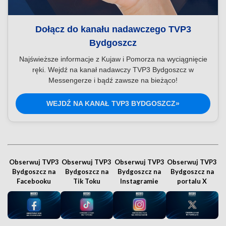
Dołącz do kanału nadawczego TVP3
Bydgoszcz
Najświeższe informacje z Kujaw i Pomorza na wyciągnięcie
ręki. Wejdź na kanał nadawczy TVP3 Bydgoszcz w
Messengerze i bądź zawsze na bieżąco!
WEJDŹ NA KANAŁ TVP3 BYDGOSZCZ»
Obserwuj TVP3
Obserwuj TVP3
Obserwuj TVP3
Obserwuj TVP3
Bydgoszcz na
Bydgoszcz na
Bydgoszcz na
Bydgoszcz na
Facebooku
Tik Toku
Instagramie
portalu X