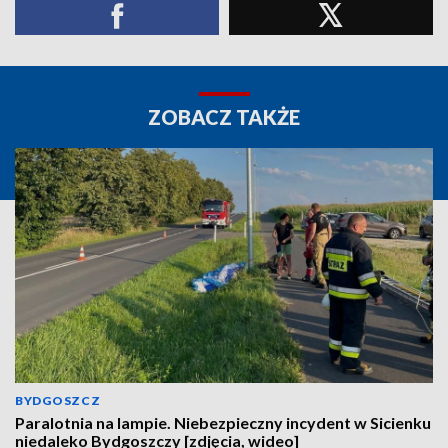
ZOBACZ TAKŻE
BYDGOSZCZ
Paralotnia na lampie. Niebezpieczny incydent w Sicienku
niedaleko Bydgoszczy [zdjęcia, wideo]