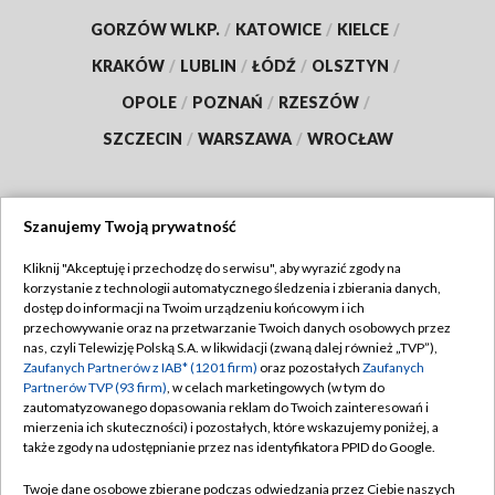
GORZÓW WLKP.
/
KATOWICE
/
KIELCE
/
KRAKÓW
/
LUBLIN
/
ŁÓDŹ
/
OLSZTYN
/
OPOLE
/
POZNAŃ
/
RZESZÓW
/
SZCZECIN
/
WARSZAWA
/
WROCŁAW
Szanujemy Twoją prywatność
Dołącz do nas:
Kliknij "Akceptuję i przechodzę do serwisu", aby wyrazić zgody na
korzystanie z technologii automatycznego śledzenia i zbierania danych,
TVP
dostęp do informacji na Twoim urządzeniu końcowym i ich
Abonament TVP
przechowywanie oraz na przetwarzanie Twoich danych osobowych przez
Regulamin TVP
nas, czyli Telewizję Polską S.A. w likwidacji (zwaną dalej również „TVP”),
Emisja w TVP
Polityka prywatności
Zaufanych Partnerów z IAB* (1201 firm)
oraz pozostałych
Zaufanych
Partnerów TVP (93 firm)
, w celach marketingowych (w tym do
Centrum informacji TVP
Moje zgody
zautomatyzowanego dopasowania reklam do Twoich zainteresowań i
mierzenia ich skuteczności) i pozostałych, które wskazujemy poniżej, a
Naziemna Telewizja Cyfrowa
Pomoc
także zgody na udostępnianie przez nas identyfikatora PPID do Google.
Sklep TVP
Biuro reklamy
Twoje dane osobowe zbierane podczas odwiedzania przez Ciebie naszych