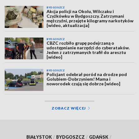
BYDGOSZCZ
Akcja policji na Okolu, Wilczaku i
Czyżkówku w Bydgoszczy. Zatrzymani
mężczyźni, przejęte kilogramy narkotyków
[wideo, aktualizacja]
BYDGOSZCZ
CBZC rozbiło grupę podejrzaną o
udostępnianie narzędzi do cyberataków.
Jeden z zatrzymanych trafił do aresztu
[wideo]
BYDGOSZCZ
Policjant odebrał poród na drodze pod
Golubiem-Dobrzyniem! Mama i
noworodek czują się dobrze [wideo]
ZOBACZ WIĘCEJ
BIAŁYSTOK
/
BYDGOSZCZ
/
GDAŃSK
/