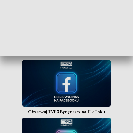
Bydgoszcz w Messengerze!
.
WEJDŹ NA KANAŁ TVP3 BYDGOSZCZ»
Obserwuj TVP3 Bydgoszcz na Facebooku
Obserwuj TVP3 Bydgoszcz na Tik Toku