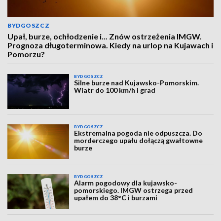
BYDGOSZCZ
Upał, burze, ochłodzenie i... Znów ostrzeżenia IMGW.
Prognoza długoterminowa. Kiedy na urlop na Kujawach i
Pomorzu?
BYDGOSZCZ
Silne burze nad Kujawsko-Pomorskim.
Wiatr do 100 km/h i grad
BYDGOSZCZ
Ekstremalna pogoda nie odpuszcza. Do
morderczego upału dołączą gwałtowne
burze
BYDGOSZCZ
Alarm pogodowy dla kujawsko-
pomorskiego. IMGW ostrzega przed
upałem do 38°C i burzami