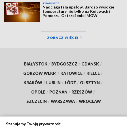
BYDGOSZCZ
Nadciąga fala upałów. Bardzo wysokie
temperatury nie tylko na Kujawach i
Pomorzu. Ostrzeżenie IMGW
ZOBACZ WIĘCEJ
BIAŁYSTOK
/
BYDGOSZCZ
/
GDAŃSK
/
GORZÓW WLKP.
/
KATOWICE
/
KIELCE
/
KRAKÓW
/
LUBLIN
/
ŁÓDŹ
/
OLSZTYN
/
OPOLE
/
POZNAŃ
/
RZESZÓW
/
SZCZECIN
/
WARSZAWA
/
WROCŁAW
Szanujemy Twoją prywatność