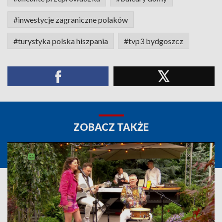
#inwestycje zagraniczne polaków
#turystyka polska hiszpania
#tvp3 bydgoszcz
ZOBACZ TAKŻE