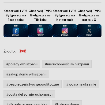
Obserwuj TVP3
Obserwuj TVP3
Obserwuj TVP3
Obserwuj TVP3
Bydgoszcz na
Bydgoszcz na
Bydgoszcz na
Bydgoszcz na
Facebooku
Tik Toku
Instagramie
portalu X
Źródło:
#polacy w hiszpanii
#nieruchomości w hiszpanii
#zakup domu w hiszpanii
#bezpieczeństwo geopolityczne
#wojna na ukrainie
#costa del sol nieruchomości
#alicante przeprowadzka
#baleary domy