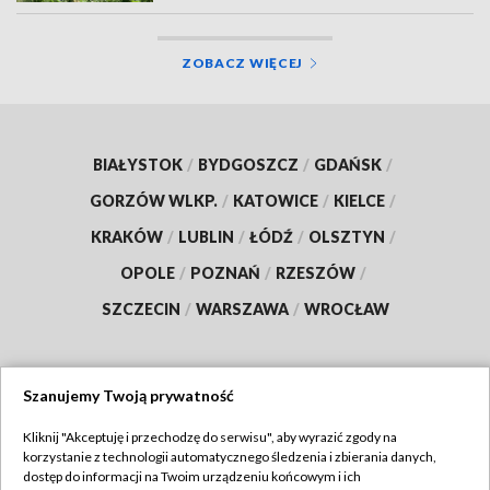
ZOBACZ WIĘCEJ
BIAŁYSTOK
/
BYDGOSZCZ
/
GDAŃSK
/
GORZÓW WLKP.
/
KATOWICE
/
KIELCE
/
KRAKÓW
/
LUBLIN
/
ŁÓDŹ
/
OLSZTYN
/
OPOLE
/
POZNAŃ
/
RZESZÓW
/
SZCZECIN
/
WARSZAWA
/
WROCŁAW
Szanujemy Twoją prywatność
Dołącz do nas:
Kliknij "Akceptuję i przechodzę do serwisu", aby wyrazić zgody na
korzystanie z technologii automatycznego śledzenia i zbierania danych,
TVP
dostęp do informacji na Twoim urządzeniu końcowym i ich