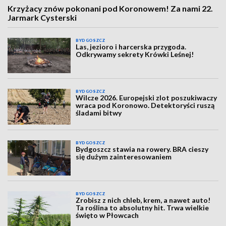
Krzyżacy znów pokonani pod Koronowem! Za nami 22.
Jarmark Cysterski
BYDGOSZCZ
Las, jezioro i harcerska przygoda.
Odkrywamy sekrety Krówki Leśnej!
BYDGOSZCZ
Wilcze 2026. Europejski zlot poszukiwaczy
wraca pod Koronowo. Detektoryści ruszą
śladami bitwy
BYDGOSZCZ
Bydgoszcz stawia na rowery. BRA cieszy
się dużym zainteresowaniem
BYDGOSZCZ
Zrobisz z nich chleb, krem, a nawet auto!
Ta roślina to absolutny hit. Trwa wielkie
święto w Płowcach