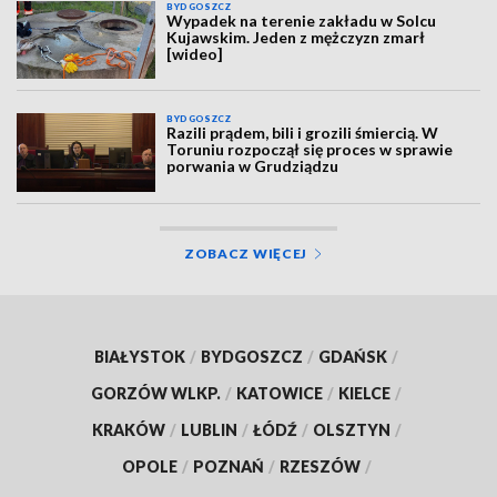
BYDGOSZCZ
Wypadek na terenie zakładu w Solcu
Kujawskim. Jeden z mężczyzn zmarł
[wideo]
BYDGOSZCZ
Razili prądem, bili i grozili śmiercią. W
Toruniu rozpoczął się proces w sprawie
porwania w Grudziądzu
ZOBACZ WIĘCEJ
BIAŁYSTOK
/
BYDGOSZCZ
/
GDAŃSK
/
GORZÓW WLKP.
/
KATOWICE
/
KIELCE
/
KRAKÓW
/
LUBLIN
/
ŁÓDŹ
/
OLSZTYN
/
OPOLE
/
POZNAŃ
/
RZESZÓW
/