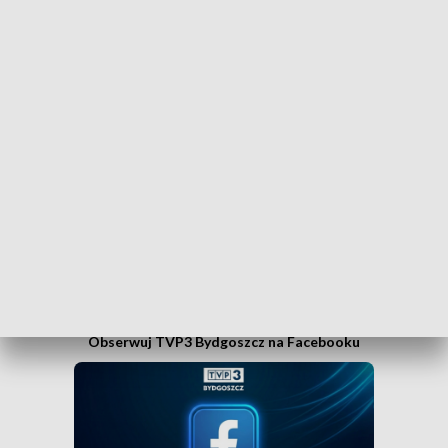
Dołącz do kanału nadawczego TVP3
Bydgoszcz
Czy wiesz, że możesz mieć najświeższe informacje z
Kujaw i Pomorza dosłownie na wyciągnięcie ręki, w
swoim smartfonie? Wejdź na kanał nadawczy TVP3
Bydgoszcz w Messengerze!
.
WEJDŹ NA KANAŁ TVP3 BYDGOSZCZ»
Obserwuj TVP3 Bydgoszcz na Facebooku