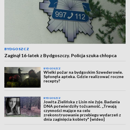
BYDGOSZCZ
Zaginął 16-latek z Bydgoszczy. Policja szuka chłopca
BYDGOSZCZ
Wielki pożar na bydgoskim Szwederowie.
Spłonęła apteka. Gdzie realizować roczne
recepty?
BYDGOSZCZ
Jowita Zielińska z Lisin nie żyje. Badania
DNA potwierdziły tożsamość. „Trwają
czynności mające na celu
zrekonstruowanie przebiegu wydarzeń z
dnia zaginięcia kobiety" [wideo]