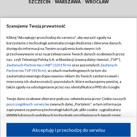
SZCZECIN
/
WARSZAWA
/
WROCŁAW
Szanujemy Twoją prywatność
Dołącz do nas:
Kliknij "Akceptuję i przechodzę do serwisu", aby wyrazić zgody na
korzystanie z technologii automatycznego śledzenia i zbierania danych,
TVP
dostęp do informacji na Twoim urządzeniu końcowym i ich
Abonament TVP
przechowywanie oraz na przetwarzanie Twoich danych osobowych przez
Regulamin TVP
nas, czyli Telewizję Polską S.A. w likwidacji (zwaną dalej również „TVP”),
Emisja w TVP
Polityka prywatności
Zaufanych Partnerów z IAB* (1201 firm)
oraz pozostałych
Zaufanych
Partnerów TVP (93 firm)
, w celach marketingowych (w tym do
Centrum informacji TVP
Moje zgody
zautomatyzowanego dopasowania reklam do Twoich zainteresowań i
mierzenia ich skuteczności) i pozostałych, które wskazujemy poniżej, a
Naziemna Telewizja Cyfrowa
Pomoc
także zgody na udostępnianie przez nas identyfikatora PPID do Google.
Sklep TVP
Biuro reklamy
Twoje dane osobowe zbierane podczas odwiedzania przez Ciebie naszych
Rada Programowa
Kontakt
poszczególnych serwisów
zwanych dalej „Portalem”, w tym informacje
zapisywane za pomocą technologii takich jak: pliki cookie, sygnalizatory
System NOS
WWW lub innych podobnych technologii umożliwiających świadczenie
dopasowanych i bezpiecznych usług, personalizację treści oraz reklam,
Informacje o nadawcy
Kanały
udostępnianie funkcji mediów społecznościowych oraz analizowanie
Akceptuję i przechodzę do serwisu
ruchu w Internecie.
Program dla prasy