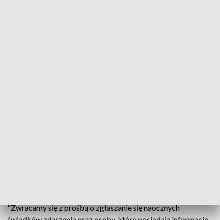
zam. Warszawa i Łukasz Goławski l. 27,
zam. Warszawa dokonali zabójstwa 29-
letniego mężczyzny poprzez trzykrotne
ugodzenie pokrzywdzonego ostrym
narzędziem w klatkę piersiową, co
skutkowało zgonem pokrzywdzonego
- podała Policja.
Komenda wzywa każdego, kto zna miejsce pobytu
poszukiwanych, do zawiadomienia o tym najbliższej
jednostki Policji lub prokuratura. "Ostrzega się, że za
ukrywanie poszukiwanego lub dopomaganie mu w ucieczce
grozi kara pozbawienia wolności do lat 5" - zaznacza.
Zapewnia też o utrzymaniu tajemnicy co do osoby
informującej, zgodnie z art. 280 par 2 Kodeksu postępowania
karnego.
"Zwracamy się z prośbą o zgłaszanie się naocznych
świadków zdarzenia oraz osoby, które posiadają informacje