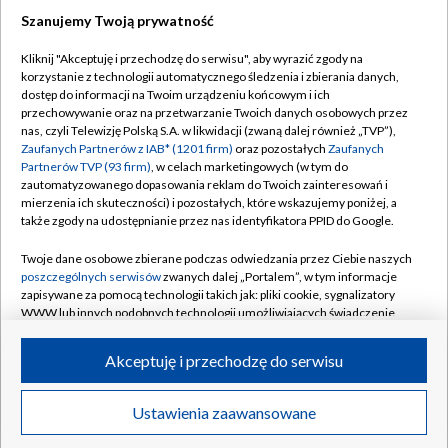
Szanujemy Twoją prywatność
Dołącz do nas:
Kliknij "Akceptuję i przechodzę do serwisu", aby wyrazić zgody na
korzystanie z technologii automatycznego śledzenia i zbierania danych,
TVP
dostęp do informacji na Twoim urządzeniu końcowym i ich
Abonament TVP
przechowywanie oraz na przetwarzanie Twoich danych osobowych przez
Regulamin TVP
nas, czyli Telewizję Polską S.A. w likwidacji (zwaną dalej również „TVP”),
Emisja w TVP
Zaufanych Partnerów z IAB* (1201 firm)
oraz pozostałych
Zaufanych
Polityka prywatności
Partnerów TVP (93 firm)
, w celach marketingowych (w tym do
Centrum informacji TVP
Moje zgody
zautomatyzowanego dopasowania reklam do Twoich zainteresowań i
mierzenia ich skuteczności) i pozostałych, które wskazujemy poniżej, a
Naziemna Telewizja Cyfrowa
Pomoc
także zgody na udostępnianie przez nas identyfikatora PPID do Google.
Sklep TVP
Biuro reklamy
Twoje dane osobowe zbierane podczas odwiedzania przez Ciebie naszych
Rada Programowa
poszczególnych serwisów
zwanych dalej „Portalem”, w tym informacje
Kontakt
zapisywane za pomocą technologii takich jak: pliki cookie, sygnalizatory
System NOS
WWW lub innych podobnych technologii umożliwiających świadczenie
dopasowanych i bezpiecznych usług, personalizację treści oraz reklam,
Informacje o nadawcy
Kanały
udostępnianie funkcji mediów społecznościowych oraz analizowanie
Akceptuję i przechodzę do serwisu
ruchu w Internecie.
Program dla prasy
©2026 Telewizja Polska S.A. w likwidacji
Biuro Reklamy
Twoje dane osobowe zbierane podczas odwiedzania przez Ciebie
Ustawienia zaawansowane
poszczególnych serwisów
na Portalu, takie jak adresy IP, identyfikatory
Ogłoszenie przetargowe
Twoich urządzeń końcowych i identyfikatory plików cookie, informacje o