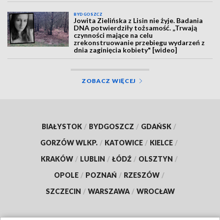
BYDGOSZCZ
Jowita Zielińska z Lisin nie żyje. Badania
DNA potwierdziły tożsamość. „Trwają
czynności mające na celu
zrekonstruowanie przebiegu wydarzeń z
dnia zaginięcia kobiety" [wideo]
ZOBACZ WIĘCEJ
BIAŁYSTOK
/
BYDGOSZCZ
/
GDAŃSK
/
GORZÓW WLKP.
/
KATOWICE
/
KIELCE
/
KRAKÓW
/
LUBLIN
/
ŁÓDŹ
/
OLSZTYN
/
OPOLE
/
POZNAŃ
/
RZESZÓW
/
SZCZECIN
/
WARSZAWA
/
WROCŁAW