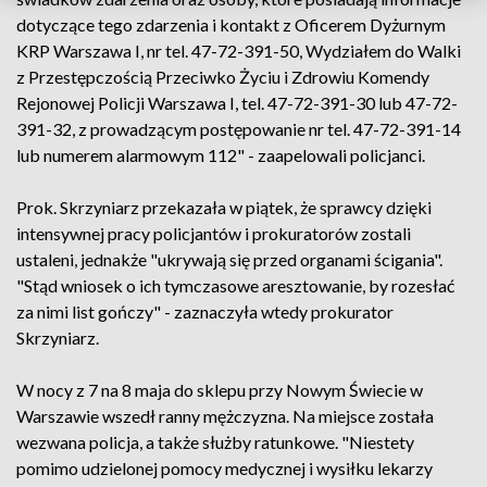
dotyczące tego zdarzenia i kontakt z Oficerem Dyżurnym
KRP Warszawa I, nr tel. 47-72-391-50, Wydziałem do Walki
z Przestępczością Przeciwko Życiu i Zdrowiu Komendy
Rejonowej Policji Warszawa I, tel. 47-72-391-30 lub 47-72-
391-32, z prowadzącym postępowanie nr tel. 47-72-391-14
lub numerem alarmowym 112" - zaapelowali policjanci.
Prok. Skrzyniarz przekazała w piątek, że sprawcy dzięki
intensywnej pracy policjantów i prokuratorów zostali
ustaleni, jednakże "ukrywają się przed organami ścigania".
"Stąd wniosek o ich tymczasowe aresztowanie, by rozesłać
za nimi list gończy" - zaznaczyła wtedy prokurator
Skrzyniarz.
W nocy z 7 na 8 maja do sklepu przy Nowym Świecie w
Warszawie wszedł ranny mężczyzna. Na miejsce została
wezwana policja, a także służby ratunkowe. "Niestety
pomimo udzielonej pomocy medycznej i wysiłku lekarzy