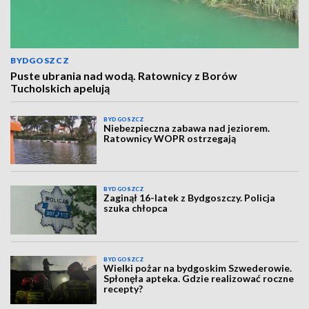
BYDGOSZCZ
Puste ubrania nad wodą. Ratownicy z Borów
Tucholskich apelują
BYDGOSZCZ
Niebezpieczna zabawa nad jeziorem.
Ratownicy WOPR ostrzegają
BYDGOSZCZ
Zaginął 16-latek z Bydgoszczy. Policja
szuka chłopca
BYDGOSZCZ
Wielki pożar na bydgoskim Szwederowie.
Spłonęła apteka. Gdzie realizować roczne
recepty?