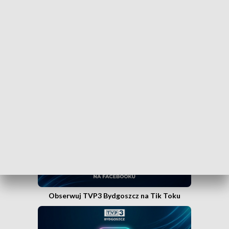
swoim smartfonie? Wejdź na kanał nadawczy TVP3
Bydgoszcz w Messengerze!
.
WEJDŹ NA KANAŁ TVP3 BYDGOSZCZ»
Obserwuj TVP3 Bydgoszcz na Facebooku
Obserwuj TVP3 Bydgoszcz na Tik Toku