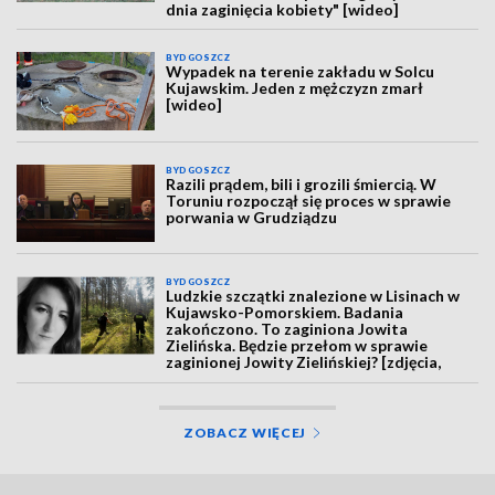
dnia zaginięcia kobiety" [wideo]
BYDGOSZCZ
Wypadek na terenie zakładu w Solcu
Kujawskim. Jeden z mężczyzn zmarł
[wideo]
BYDGOSZCZ
Razili prądem, bili i grozili śmiercią. W
Toruniu rozpoczął się proces w sprawie
porwania w Grudziądzu
BYDGOSZCZ
Ludzkie szczątki znalezione w Lisinach w
Kujawsko-Pomorskiem. Badania
zakończono. To zaginiona Jowita
Zielińska. Będzie przełom w sprawie
zaginionej Jowity Zielińskiej? [zdjęcia,
wideo, aktualizacja]
ZOBACZ WIĘCEJ