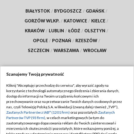
BIAŁYSTOK
/
BYDGOSZCZ
/
GDAŃSK
/
GORZÓW WLKP.
/
KATOWICE
/
KIELCE
/
KRAKÓW
/
LUBLIN
/
ŁÓDŹ
/
OLSZTYN
/
OPOLE
/
POZNAŃ
/
RZESZÓW
/
SZCZECIN
/
WARSZAWA
/
WROCŁAW
Szanujemy Twoją prywatność
Dołącz do nas:
Kliknij "Akceptuję i przechodzę do serwisu", aby wyrazić zgody na
korzystanie z technologii automatycznego śledzenia i zbierania danych,
TVP
dostęp do informacji na Twoim urządzeniu końcowym i ich
Abonament TVP
przechowywanie oraz na przetwarzanie Twoich danych osobowych przez
Regulamin TVP
nas, czyli Telewizję Polską S.A. w likwidacji (zwaną dalej również „TVP”),
Emisja w TVP
Zaufanych Partnerów z IAB* (1201 firm)
oraz pozostałych
Zaufanych
Polityka prywatności
Partnerów TVP (93 firm)
, w celach marketingowych (w tym do
Centrum informacji TVP
Moje zgody
zautomatyzowanego dopasowania reklam do Twoich zainteresowań i
mierzenia ich skuteczności) i pozostałych, które wskazujemy poniżej, a
Naziemna Telewizja Cyfrowa
Pomoc
także zgody na udostępnianie przez nas identyfikatora PPID do Google.