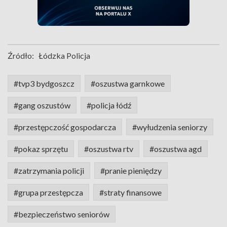
Źródło:
Łódzka Policja
#tvp3 bydgoszcz
#oszustwa garnkowe
#gang oszustów
#policja łódź
#przestępczość gospodarcza
#wyłudzenia seniorzy
#pokaz sprzętu
#oszustwa rtv
#oszustwa agd
#zatrzymania policji
#pranie pieniędzy
#grupa przestępcza
#straty finansowe
#bezpieczeństwo seniorów