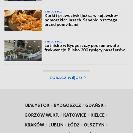
BYDGOSZCZ
Kurki i prawdziwki już są w kujawsko-
pomorskich lasach. Sanepid ostrzega
przed pomyłkami
BYDGOSZCZ
Lotnisko w Bydgoszczy podsumowało
frekwencję. Blisko 200 tysięcy pasażerów
ZOBACZ WIĘCEJ
BIAŁYSTOK
/
BYDGOSZCZ
/
GDAŃSK
/
GORZÓW WLKP.
/
KATOWICE
/
KIELCE
/
KRAKÓW
/
LUBLIN
/
ŁÓDŹ
/
OLSZTYN
/