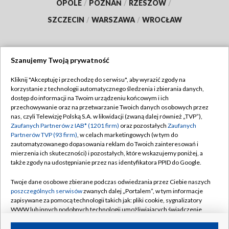
OPOLE
/
POZNAŃ
/
RZESZÓW
/
SZCZECIN
/
WARSZAWA
/
WROCŁAW
Szanujemy Twoją prywatność
Dołącz do nas:
Kliknij "Akceptuję i przechodzę do serwisu", aby wyrazić zgody na
korzystanie z technologii automatycznego śledzenia i zbierania danych,
TVP
dostęp do informacji na Twoim urządzeniu końcowym i ich
Abonament TVP
przechowywanie oraz na przetwarzanie Twoich danych osobowych przez
Regulamin TVP
nas, czyli Telewizję Polską S.A. w likwidacji (zwaną dalej również „TVP”),
Emisja w TVP
Polityka prywatności
Zaufanych Partnerów z IAB* (1201 firm)
oraz pozostałych
Zaufanych
Partnerów TVP (93 firm)
, w celach marketingowych (w tym do
Centrum informacji TVP
Moje zgody
zautomatyzowanego dopasowania reklam do Twoich zainteresowań i
mierzenia ich skuteczności) i pozostałych, które wskazujemy poniżej, a
Naziemna Telewizja Cyfrowa
Pomoc
także zgody na udostępnianie przez nas identyfikatora PPID do Google.
Sklep TVP
Biuro reklamy
Twoje dane osobowe zbierane podczas odwiedzania przez Ciebie naszych
Rada Programowa
Kontakt
poszczególnych serwisów
zwanych dalej „Portalem”, w tym informacje
zapisywane za pomocą technologii takich jak: pliki cookie, sygnalizatory
System NOS
WWW lub innych podobnych technologii umożliwiających świadczenie
dopasowanych i bezpiecznych usług, personalizację treści oraz reklam,
Informacje o nadawcy
Kanały
udostępnianie funkcji mediów społecznościowych oraz analizowanie