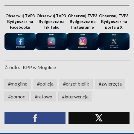
Obserwuj TVP3
Obserwuj TVP3
Obserwuj TVP3
Obserwuj TVP3
Bydgoszcz na
Bydgoszcz na
Bydgoszcz na
Bydgoszcz na
Facebooku
Tik Toku
Instagramie
portalu X
Źródło:
KPP w Mogilnie
#mogilno
#policja
#orzeł bielik
#zwierzęta
#pomoc
#ratowo
#interwencja