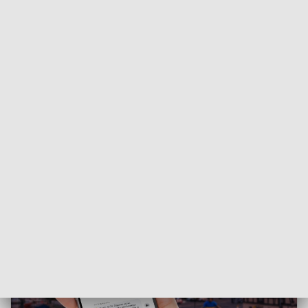
• policjanci pomagają nie tylko kierowcom, rowerzystom i
pieszym,
• ale także
dzikim zwierzętom
, które w wyniku kolizji czy
osłabienia wymagają natychmiastowego wsparcia.
ZOBACZ RÓWNIEŻ:
Ranna sowa uszatka znaleziona
przez leśników z Solca Kujawskiego. Trafiła do ośrodka
rehabilitacji