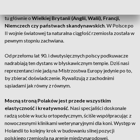
długich, nieprzerwanych tradycjach kowalskich i silnym
systemie cechowym wspieranym przez państwo
– mowa
tu głównie o
Wielkiej Brytanii (Anglii, Walii), Francji,
Niemczech czy państwach skandynawskich
. W Polsce po
II wojnie światowej ta naturalna ciągłość rzemiosła została w
pewnym stopniu zachwiana.
Od przełomu lat 90. i dwutysięcznych polscy podkuwacze
nadrabiają ten dystans w błyskawicznym tempie. Dziś nasi
reprezentanci nie jadą na Mistrzostwa Europy jedynie po to,
by zbierać doświadczenie. Rywalizują z zachodnimi
sąsiadami jak równy z równym.
Mocną stroną Polaków jest przede wszystkim
elastyczność i kreatywność
. Nasi specjaliści doskonale
radzą sobie w kuciu ortopedycznym, ściśle współpracując z
nowoczesnymi klinikami weterynaryjnymi dla koni. Występ w
Holandii to kolejny krok w budowaniu silnej pozycji
polskiego rzemiosła na arenie międzynarodowej.