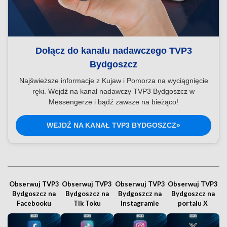
Dołącz do kanału nadawczego TVP3
Bydgoszcz
Najświeższe informacje z Kujaw i Pomorza na wyciągnięcie
ręki. Wejdź na kanał nadawczy TVP3 Bydgoszcz w
Messengerze i bądź zawsze na bieżąco!
WEJDŹ NA KANAŁ TVP3 BYDGOSZCZ»
Obserwuj TVP3
Obserwuj TVP3
Obserwuj TVP3
Obserwuj TVP3
Bydgoszcz na
Bydgoszcz na
Bydgoszcz na
Bydgoszcz na
Facebooku
Tik Toku
Instagramie
portalu X