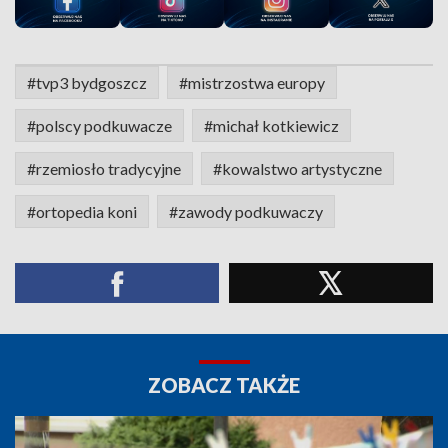
#tvp3 bydgoszcz
#mistrzostwa europy
#polscy podkuwacze
#michał kotkiewicz
#rzemiosło tradycyjne
#kowalstwo artystyczne
#ortopedia koni
#zawody podkuwaczy
ZOBACZ TAKŻE