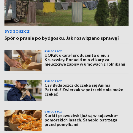
BYDGOSZCZ
Spór o pranie po bydgosku. Jak rozwiązano sprawę?
BYDGOSZCZ
UOKiK ukarał producenta oleju z
Kruszwicy. Ponad 4 mln zł kary za
nieuczciwe zapisy w umowach z rolnikami
BYDGOSZCZ
Czy Bydgoszcz doczeka się Animal
Patrolu? Zwierzak w potrzebie nie może
czekać
BYDGOSZCZ
Kurki i prawdziwki już są w kujawsko-
pomorskich lasach. Sanepid ostrzega
przed pomyłkami