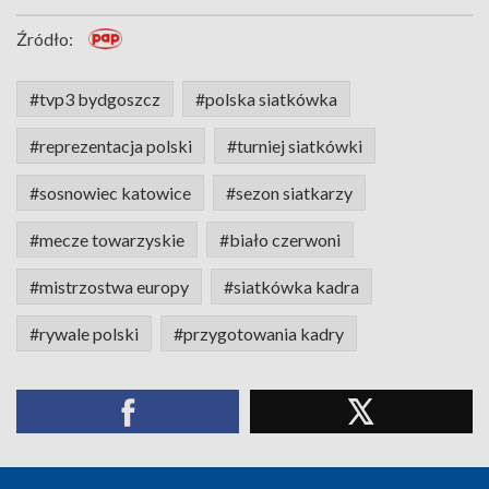
Źródło:
#tvp3 bydgoszcz
#polska siatkówka
#reprezentacja polski
#turniej siatkówki
#sosnowiec katowice
#sezon siatkarzy
#mecze towarzyskie
#biało czerwoni
#mistrzostwa europy
#siatkówka kadra
#rywale polski
#przygotowania kadry