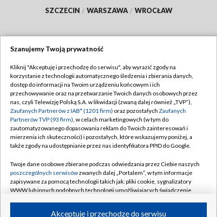
SZCZECIN
/
WARSZAWA
/
WROCŁAW
Szanujemy Twoją prywatność
Dołącz do nas:
Kliknij "Akceptuję i przechodzę do serwisu", aby wyrazić zgody na
korzystanie z technologii automatycznego śledzenia i zbierania danych,
TVP
dostęp do informacji na Twoim urządzeniu końcowym i ich
Abonament TVP
przechowywanie oraz na przetwarzanie Twoich danych osobowych przez
Regulamin TVP
nas, czyli Telewizję Polską S.A. w likwidacji (zwaną dalej również „TVP”),
Emisja w TVP
Zaufanych Partnerów z IAB* (1201 firm)
oraz pozostałych
Zaufanych
Polityka prywatności
Partnerów TVP (93 firm)
, w celach marketingowych (w tym do
Centrum informacji TVP
Moje zgody
zautomatyzowanego dopasowania reklam do Twoich zainteresowań i
mierzenia ich skuteczności) i pozostałych, które wskazujemy poniżej, a
Naziemna Telewizja Cyfrowa
Pomoc
także zgody na udostępnianie przez nas identyfikatora PPID do Google.
Sklep TVP
Biuro reklamy
Twoje dane osobowe zbierane podczas odwiedzania przez Ciebie naszych
Rada Programowa
poszczególnych serwisów
zwanych dalej „Portalem”, w tym informacje
Kontakt
zapisywane za pomocą technologii takich jak: pliki cookie, sygnalizatory
System NOS
WWW lub innych podobnych technologii umożliwiających świadczenie
dopasowanych i bezpiecznych usług, personalizację treści oraz reklam,
Informacje o nadawcy
Kanały
udostępnianie funkcji mediów społecznościowych oraz analizowanie
Akceptuję i przechodzę do serwisu
ruchu w Internecie.