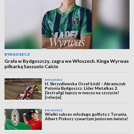
BYDGOSZCZ
Grała w Bydgoszczy, zagra we Włoszech. Kinga Wyrwas
piłkarką Sassuolo Calcio
BYDGOSZCZ
H. Skrzydlewska Orzeł Łódź - Abramczyk
Polonia Bydgoszcz. Lider Metalkas 2.
Ekstraligi lepszy w meczu na szczycie!
[relacja]
BYDGOSZCZ
Wielki sukces młodego golfisty z Torunia.
Albert Piskorz czwartym juniorem świata!