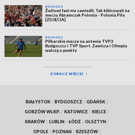
BYDGOSZCZ
Żużlowi fani nie zawiedli. Tak kibicowali na
meczu Abramczyk Polonia - Polonia Piła
[ZDJĘCIA]
BYDGOSZCZ
Piłkarskie mecze na antenie TVP3
Bydgoszcz i TVP Sport. Zawisza i Olimpia
walczą o punkty
ZOBACZ WIĘCEJ
BIAŁYSTOK
/
BYDGOSZCZ
/
GDAŃSK
/
GORZÓW WLKP.
/
KATOWICE
/
KIELCE
/
KRAKÓW
/
LUBLIN
/
ŁÓDŹ
/
OLSZTYN
/
OPOLE
/
POZNAŃ
/
RZESZÓW
/