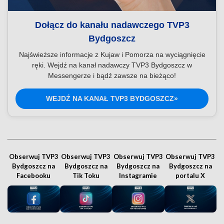
Dołącz do kanału nadawczego TVP3
Bydgoszcz
Najświeższe informacje z Kujaw i Pomorza na wyciągnięcie
ręki. Wejdź na kanał nadawczy TVP3 Bydgoszcz w
Messengerze i bądź zawsze na bieżąco!
WEJDŹ NA KANAŁ TVP3 BYDGOSZCZ»
Obserwuj TVP3
Obserwuj TVP3
Obserwuj TVP3
Obserwuj TVP3
Bydgoszcz na
Bydgoszcz na
Bydgoszcz na
Bydgoszcz na
Facebooku
Tik Toku
Instagramie
portalu X