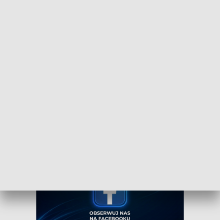
Dołącz do kanału nadawczego TVP3
Bydgoszcz
Czy wiesz, że możesz mieć najświeższe informacje z
Kujaw i Pomorza dosłownie na wyciągnięcie ręki, w
swoim smartfonie? Wejdź na kanał nadawczy TVP3
Bydgoszcz w Messengerze!
.
WEJDŹ NA KANAŁ TVP3 BYDGOSZCZ»
Obserwuj TVP3 Bydgoszcz na Facebooku