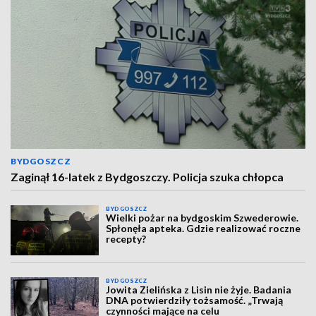
BYDGOSZCZ
Zaginął 16-latek z Bydgoszczy. Policja szuka chłopca
BYDGOSZCZ
Wielki pożar na bydgoskim Szwederowie.
Spłonęła apteka. Gdzie realizować roczne
recepty?
BYDGOSZCZ
Jowita Zielińska z Lisin nie żyje. Badania
DNA potwierdziły tożsamość. „Trwają
czynności mające na celu