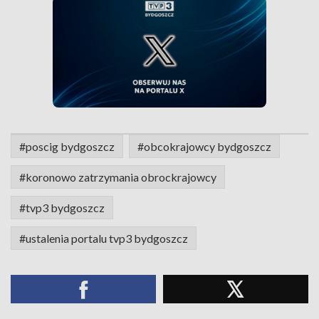
#poscig bydgoszcz
#obcokrajowcy bydgoszcz
#koronowo zatrzymania obrockrajowcy
#tvp3 bydgoszcz
#ustalenia portalu tvp3 bydgoszcz