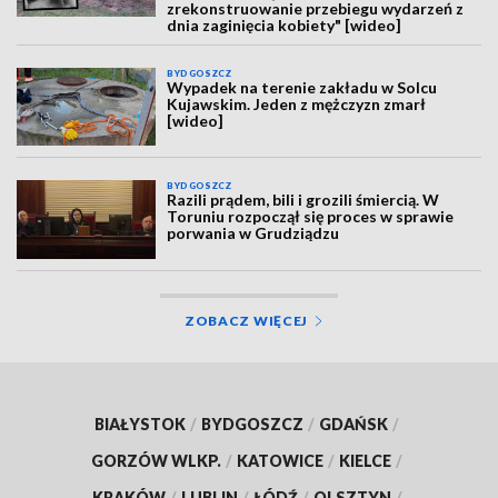
zrekonstruowanie przebiegu wydarzeń z
dnia zaginięcia kobiety" [wideo]
BYDGOSZCZ
Wypadek na terenie zakładu w Solcu
Kujawskim. Jeden z mężczyzn zmarł
[wideo]
BYDGOSZCZ
Razili prądem, bili i grozili śmiercią. W
Toruniu rozpoczął się proces w sprawie
porwania w Grudziądzu
ZOBACZ WIĘCEJ
BIAŁYSTOK
/
BYDGOSZCZ
/
GDAŃSK
/
GORZÓW WLKP.
/
KATOWICE
/
KIELCE
/
KRAKÓW
/
LUBLIN
/
ŁÓDŹ
/
OLSZTYN
/