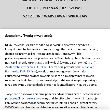
OPOLE
/
POZNAŃ
/
RZESZÓW
/
SZCZECIN
/
WARSZAWA
/
WROCŁAW
Szanujemy Twoją prywatność
Dołącz do nas:
Kliknij "Akceptuję i przechodzę do serwisu", aby wyrazić zgody na
korzystanie z technologii automatycznego śledzenia i zbierania danych,
TVP
dostęp do informacji na Twoim urządzeniu końcowym i ich
Abonament TVP
przechowywanie oraz na przetwarzanie Twoich danych osobowych przez
Regulamin TVP
nas, czyli Telewizję Polską S.A. w likwidacji (zwaną dalej również „TVP”),
Emisja w TVP
Polityka prywatności
Zaufanych Partnerów z IAB* (1201 firm)
oraz pozostałych
Zaufanych
Partnerów TVP (93 firm)
, w celach marketingowych (w tym do
Centrum informacji TVP
Moje zgody
zautomatyzowanego dopasowania reklam do Twoich zainteresowań i
mierzenia ich skuteczności) i pozostałych, które wskazujemy poniżej, a
Naziemna Telewizja Cyfrowa
Pomoc
także zgody na udostępnianie przez nas identyfikatora PPID do Google.
Sklep TVP
Biuro reklamy
Twoje dane osobowe zbierane podczas odwiedzania przez Ciebie naszych
Rada Programowa
Kontakt
poszczególnych serwisów
zwanych dalej „Portalem”, w tym informacje
zapisywane za pomocą technologii takich jak: pliki cookie, sygnalizatory
System NOS
WWW lub innych podobnych technologii umożliwiających świadczenie