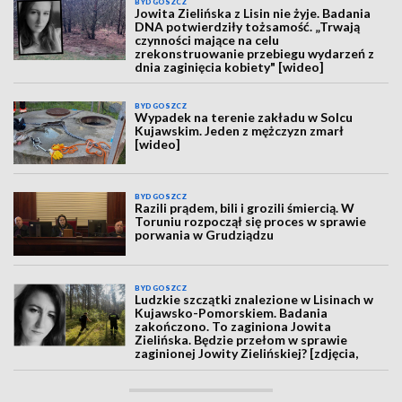
BYDGOSZCZ
Jowita Zielińska z Lisin nie żyje. Badania
DNA potwierdziły tożsamość. „Trwają
czynności mające na celu
zrekonstruowanie przebiegu wydarzeń z
dnia zaginięcia kobiety" [wideo]
BYDGOSZCZ
Wypadek na terenie zakładu w Solcu
Kujawskim. Jeden z mężczyzn zmarł
[wideo]
BYDGOSZCZ
Razili prądem, bili i grozili śmiercią. W
Toruniu rozpoczął się proces w sprawie
porwania w Grudziądzu
BYDGOSZCZ
Ludzkie szczątki znalezione w Lisinach w
Kujawsko-Pomorskiem. Badania
zakończono. To zaginiona Jowita
Zielińska. Będzie przełom w sprawie
zaginionej Jowity Zielińskiej? [zdjęcia,
wideo, aktualizacja]