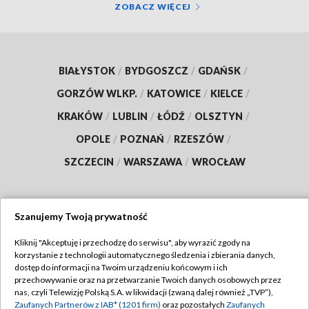
ZOBACZ WIĘCEJ
BIAŁYSTOK
/
BYDGOSZCZ
/
GDAŃSK
/
GORZÓW WLKP.
/
KATOWICE
/
KIELCE
/
KRAKÓW
/
LUBLIN
/
ŁÓDŹ
/
OLSZTYN
/
OPOLE
/
POZNAŃ
/
RZESZÓW
/
SZCZECIN
/
WARSZAWA
/
WROCŁAW
Szanujemy Twoją prywatność
Dołącz do nas:
Kliknij "Akceptuję i przechodzę do serwisu", aby wyrazić zgody na
korzystanie z technologii automatycznego śledzenia i zbierania danych,
TVP
dostęp do informacji na Twoim urządzeniu końcowym i ich
Abonament TVP
przechowywanie oraz na przetwarzanie Twoich danych osobowych przez
Regulamin TVP
nas, czyli Telewizję Polską S.A. w likwidacji (zwaną dalej również „TVP”),
Emisja w TVP
Polityka prywatności
Zaufanych Partnerów z IAB* (1201 firm)
oraz pozostałych
Zaufanych