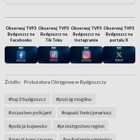
Obserwuj TVP3
Obserwuj TVP3
Obserwuj TVP3
Obserwuj TVP3
Bydgoszcz na
Bydgoszcz na
Bydgoszcz na
Bydgoszcz na
Facebooku
Tik Toku
Instagramie
portalu X
Źródło:
Prokuratura Okręgowa w Bydgoszczy
#tvp3 bydgoszcz
#pościg mogilno
#oszustwo policjant
#napaść funkcjonariusz
#policja kujawsko
#przestępstwo region
#areszt tymczasowy
#wyłudzenie pieniędzy