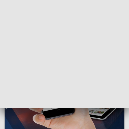
ZOBACZ:
Prądocin. Samochód częściowo wjechał do
jeziora. Kobieta trafiła pod opiekę ratowników [zdjęcia]