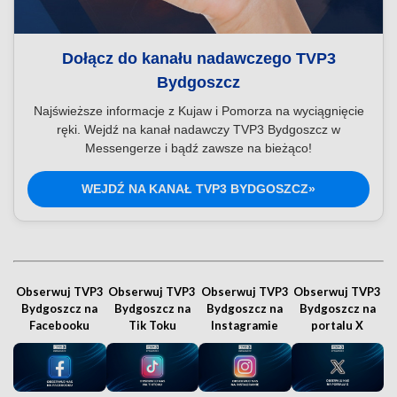
Dołącz do kanału nadawczego TVP3
Bydgoszcz
Najświeższe informacje z Kujaw i Pomorza na wyciągnięcie
ręki. Wejdź na kanał nadawczy TVP3 Bydgoszcz w
Messengerze i bądź zawsze na bieżąco!
WEJDŹ NA KANAŁ TVP3 BYDGOSZCZ»
Obserwuj TVP3
Obserwuj TVP3
Obserwuj TVP3
Obserwuj TVP3
Bydgoszcz na
Bydgoszcz na
Bydgoszcz na
Bydgoszcz na
Facebooku
Tik Toku
Instagramie
portalu X