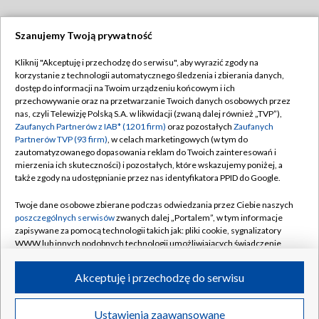
Szanujemy Twoją prywatność
Dołącz do nas:
Kliknij "Akceptuję i przechodzę do serwisu", aby wyrazić zgody na
korzystanie z technologii automatycznego śledzenia i zbierania danych,
TVP
dostęp do informacji na Twoim urządzeniu końcowym i ich
Abonament TVP
przechowywanie oraz na przetwarzanie Twoich danych osobowych przez
Regulamin TVP
nas, czyli Telewizję Polską S.A. w likwidacji (zwaną dalej również „TVP”),
Emisja w TVP
Polityka prywatności
Zaufanych Partnerów z IAB* (1201 firm)
oraz pozostałych
Zaufanych
Partnerów TVP (93 firm)
, w celach marketingowych (w tym do
Centrum informacji TVP
Moje zgody
zautomatyzowanego dopasowania reklam do Twoich zainteresowań i
mierzenia ich skuteczności) i pozostałych, które wskazujemy poniżej, a
Naziemna Telewizja Cyfrowa
Pomoc
także zgody na udostępnianie przez nas identyfikatora PPID do Google.
Sklep TVP
Biuro reklamy
Twoje dane osobowe zbierane podczas odwiedzania przez Ciebie naszych
Rada Programowa
Kontakt
poszczególnych serwisów
zwanych dalej „Portalem”, w tym informacje
zapisywane za pomocą technologii takich jak: pliki cookie, sygnalizatory
System NOS
WWW lub innych podobnych technologii umożliwiających świadczenie
dopasowanych i bezpiecznych usług, personalizację treści oraz reklam,
Informacje o nadawcy
Kanały
udostępnianie funkcji mediów społecznościowych oraz analizowanie
Akceptuję i przechodzę do serwisu
ruchu w Internecie.
Program dla prasy
©2026 Telewizja Polska S.A. w likwidacji
Biuro Reklamy
Twoje dane osobowe zbierane podczas odwiedzania przez Ciebie
Ustawienia zaawansowane