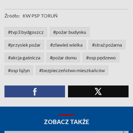
Źródło:
KW PSP TORUŃ
#tvp3 bydgoszcz
#pożar budynku
#przysiek pożar
#zławieś wielka
#straż pożarna
#akcja gaśnicza
#pożar domu
#osp pędzewo
#osp łążyn
#bezpieczeństwo mieszkańców
ZOBACZ TAKŻE