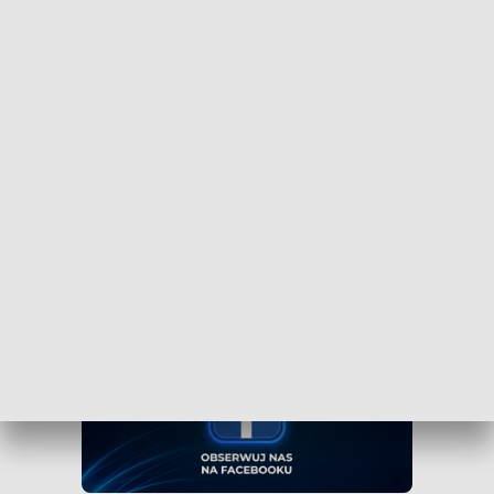
Bydgoszcz
Czy wiesz, że możesz mieć najświeższe informacje z
Kujaw i Pomorza dosłownie na wyciągnięcie ręki, w
swoim smartfonie? Wejdź na kanał nadawczy TVP3
Bydgoszcz w Messengerze!
.
WEJDŹ NA KANAŁ TVP3 BYDGOSZCZ»
Obserwuj TVP3 Bydgoszcz na Facebooku