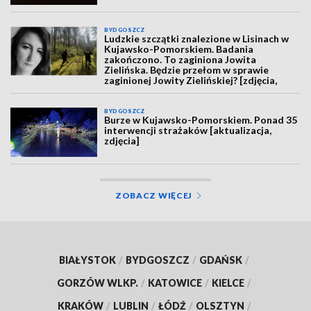
BYDGOSZCZ
Ludzkie szczątki znalezione w Lisinach w
Kujawsko-Pomorskiem. Badania
zakończono. To zaginiona Jowita
Zielińska. Będzie przełom w sprawie
zaginionej Jowity Zielińskiej? [zdjęcia,
wideo, aktualizacja]
BYDGOSZCZ
Burze w Kujawsko-Pomorskiem. Ponad 35
interwencji strażaków [aktualizacja,
zdjęcia]
ZOBACZ WIĘCEJ
BIAŁYSTOK
/
BYDGOSZCZ
/
GDAŃSK
/
GORZÓW WLKP.
/
KATOWICE
/
KIELCE
/
KRAKÓW
/
LUBLIN
/
ŁÓDŹ
/
OLSZTYN
/