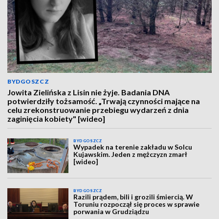
BYDGOSZCZ
Jowita Zielińska z Lisin nie żyje. Badania DNA
potwierdziły tożsamość. „Trwają czynności mające na
celu zrekonstruowanie przebiegu wydarzeń z dnia
zaginięcia kobiety" [wideo]
BYDGOSZCZ
Wypadek na terenie zakładu w Solcu
Kujawskim. Jeden z mężczyzn zmarł
[wideo]
BYDGOSZCZ
Razili prądem, bili i grozili śmiercią. W
Toruniu rozpoczął się proces w sprawie
porwania w Grudziądzu