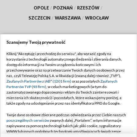
OPOLE
/
POZNAŃ
/
RZESZÓW
/
SZCZECIN
/
WARSZAWA
/
WROCŁAW
Szanujemy Twoją prywatność
Dołącz do nas:
Kliknij "Akceptuję i przechodzę do serwisu", aby wyrazić zgody na
korzystanie z technologii automatycznego śledzenia i zbierania danych,
TVP
dostęp do informacji na Twoim urządzeniu końcowym i ich
Abonament TVP
przechowywanie oraz na przetwarzanie Twoich danych osobowych przez
Regulamin TVP
nas, czyli Telewizję Polską S.A. w likwidacji (zwaną dalej również „TVP”),
Emisja w TVP
Polityka prywatności
Zaufanych Partnerów z IAB* (1201 firm)
oraz pozostałych
Zaufanych
Partnerów TVP (93 firm)
, w celach marketingowych (w tym do
Centrum informacji TVP
Moje zgody
zautomatyzowanego dopasowania reklam do Twoich zainteresowań i
mierzenia ich skuteczności) i pozostałych, które wskazujemy poniżej, a
Naziemna Telewizja Cyfrowa
Pomoc
także zgody na udostępnianie przez nas identyfikatora PPID do Google.
Sklep TVP
Biuro reklamy
Twoje dane osobowe zbierane podczas odwiedzania przez Ciebie naszych
Rada Programowa
Kontakt
poszczególnych serwisów
zwanych dalej „Portalem”, w tym informacje
zapisywane za pomocą technologii takich jak: pliki cookie, sygnalizatory
System NOS
WWW lub innych podobnych technologii umożliwiających świadczenie
dopasowanych i bezpiecznych usług, personalizację treści oraz reklam,