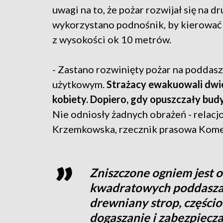
uwagi na to, że pożar rozwijał się na dr
wykorzystano podnośnik, by kierować
z wysokości ok 10 metrów.
- Zastano rozwinięty pożar na poddas
użytkowym.
Strażacy ewakuowali dwie
kobiety. Dopiero, gdy opuszczały budy
Nie odniosły żadnych obrażeń - relacjo
Krzemkowska, rzecznik prasowa Kome
Zniszczone ogniem jest 
kwadratowych poddasza.
drewniany strop, części
dogaszanie i zabezpiecz