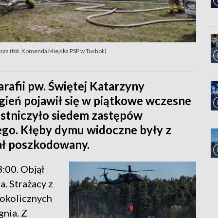
za (fot. Komenda Miejska PSP w Tucholi)
rafii pw. Świętej Katarzyny
Ogień pojawił się w piątkowe wczesne
estniczyło siedem zastępów
ego. Kłęby dymu widoczne były z
tał poszkodowany.
:00. Objął
. Strażacy z
okolicznych
gnia. Z