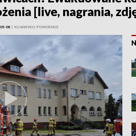
nia [live, nagrania, zdję
05-08
|
KUJAWSKO-POMORSKIE
N