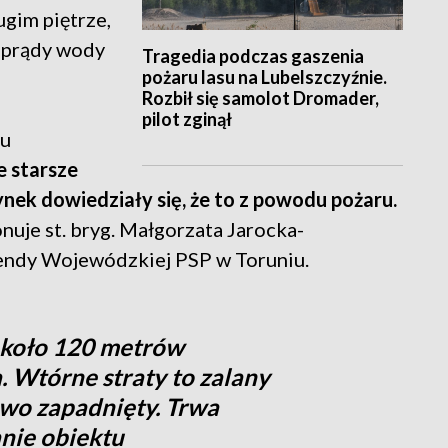
ugim piętrze,
 prądy wody
Tragedia podczas gaszenia
pożaru lasu na Lubelszczyźnie.
Rozbił się samolot Dromader,
pilot zginął
zu
 starsze
nek dowiedziały się, że to z powodu pożaru.
nuje st. bryg. Małgorzata Jarocka-
ndy Wojewódzkiej PSP w Toruniu.
około 120 metrów
 Wtórne straty to zalany
owo zapadnięty. Trwa
anie obiektu