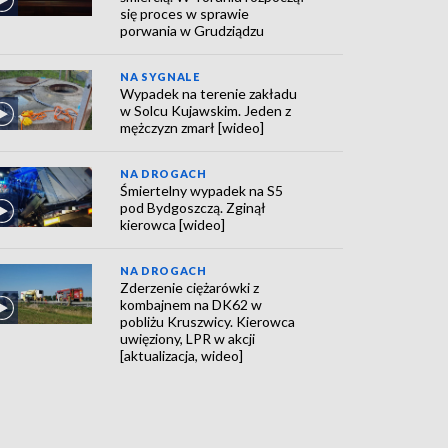
się proces w sprawie
porwania w Grudziądzu
NA SYGNALE
Wypadek na terenie zakładu
w Solcu Kujawskim. Jeden z
mężczyzn zmarł [wideo]
NA DROGACH
Śmiertelny wypadek na S5
pod Bydgoszczą. Zginął
kierowca [wideo]
NA DROGACH
Zderzenie ciężarówki z
kombajnem na DK62 w
pobliżu Kruszwicy. Kierowca
uwięziony, LPR w akcji
[aktualizacja, wideo]