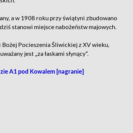
skich.
any, a w 1908 roku przy świątyni zbudowano
o dziś stanowi miejsce nabożeństw majowych.
i Bożej Pocieszenia Śliwickiej z XV wieku,
uważany jest „za łaskami słynący”.
zie A1 pod Kowalem [nagranie]