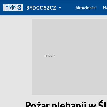
POWRÓT DO
BYDGOSZCZ
Aktualności
N
TVP REGIONY
Pożar plebanii w 