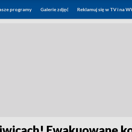
asze programy
Galerie zdjęć
Reklamuj się w TV i na
Śliwicach! Ewakuowane k