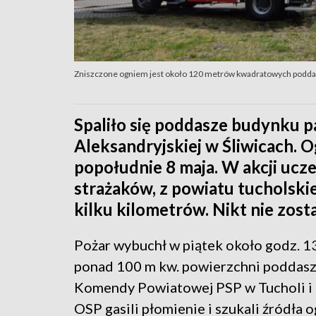
Zniszczone ogniem jest około 120 metrów kwadratowych poddas
Spaliło się poddasze budynku pa
Aleksandryjskiej w Śliwicach. 
popołudnie 8 maja. W akcji ucz
strażaków, z powiatu tucholski
kilku kilometrów. Nikt nie zos
Pożar wybuchł w piątek około godz. 13
ponad 100 m kw. powierzchni poddasza
Komendy Powiatowej PSP w Tucholi i 
OSP gasili płomienie i szukali źródła o