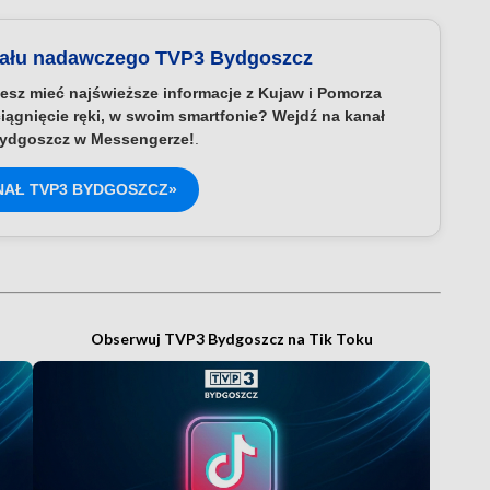
nału nadawczego TVP3 Bydgoszcz
esz mieć najświeższe informacje z Kujaw i Pomorza
iągnięcie ręki, w swoim smartfonie? Wejdź na kanał
ydgoszcz w Messengerze!
.
NAŁ TVP3 BYDGOSZCZ»
Obserwuj TVP3 Bydgoszcz na Tik Toku