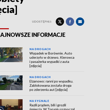
cia]
UDOSTĘPNIJ:
AJNOWSZE INFORMACJE
NA DROGACH
Wypadek w Borównie. Auto
uderzyło w drzewo. Kierowca
i pasażerka wypadki z auta
[zdjęcia]
NA DROGACH
Elzanowo: ranni po wypadku.
Zablokowana została droga
po zderzeniu aut [zdjęcia]
NA SYGNALE
Razili prądem, bili i grozili
śmiercią. W Toruniu rozpoczął