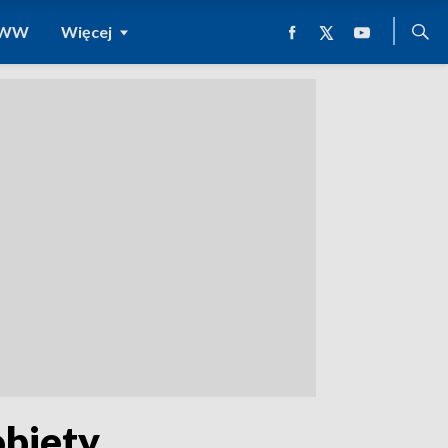
 WWW
Więcej
obiety