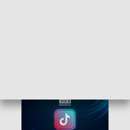
WEJDŹ NA KANAŁ TVP3 BYDGOSZCZ»
Obserwuj TVP3 Bydgoszcz na Facebooku
Obserwuj TVP3 Bydgoszcz na Tik Toku