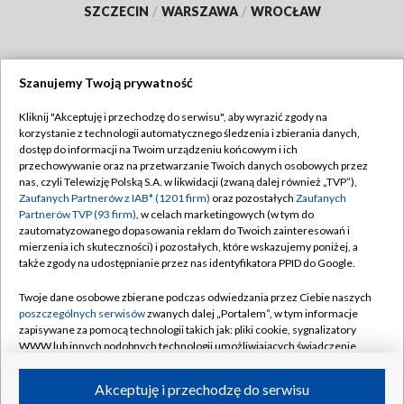
SZCZECIN
/
WARSZAWA
/
WROCŁAW
Szanujemy Twoją prywatność
Dołącz do nas:
Kliknij "Akceptuję i przechodzę do serwisu", aby wyrazić zgody na
korzystanie z technologii automatycznego śledzenia i zbierania danych,
TVP
dostęp do informacji na Twoim urządzeniu końcowym i ich
Abonament TVP
przechowywanie oraz na przetwarzanie Twoich danych osobowych przez
Regulamin TVP
nas, czyli Telewizję Polską S.A. w likwidacji (zwaną dalej również „TVP”),
Emisja w TVP
Polityka prywatności
Zaufanych Partnerów z IAB* (1201 firm)
oraz pozostałych
Zaufanych
Partnerów TVP (93 firm)
, w celach marketingowych (w tym do
Centrum informacji TVP
Moje zgody
zautomatyzowanego dopasowania reklam do Twoich zainteresowań i
mierzenia ich skuteczności) i pozostałych, które wskazujemy poniżej, a
Naziemna Telewizja Cyfrowa
Pomoc
także zgody na udostępnianie przez nas identyfikatora PPID do Google.
Sklep TVP
Biuro reklamy
Twoje dane osobowe zbierane podczas odwiedzania przez Ciebie naszych
Rada Programowa
Kontakt
poszczególnych serwisów
zwanych dalej „Portalem”, w tym informacje
zapisywane za pomocą technologii takich jak: pliki cookie, sygnalizatory
System NOS
WWW lub innych podobnych technologii umożliwiających świadczenie
dopasowanych i bezpiecznych usług, personalizację treści oraz reklam,
Informacje o nadawcy
Kanały
udostępnianie funkcji mediów społecznościowych oraz analizowanie
Akceptuję i przechodzę do serwisu
ruchu w Internecie.
Program dla prasy