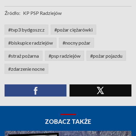
Źródło:
KP PSP Radziejów
#tvp3 bydgoszcz
#pożar ciężarówki
#biskupice radziejów
#nocny pożar
#straż pożarna
#psp radziejów
#pożar pojazdu
#zdarzenie nocne
ZOBACZ TAKŻE