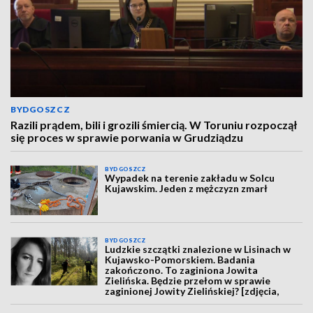
BYDGOSZCZ
Razili prądem, bili i grozili śmiercią. W Toruniu rozpoczął
się proces w sprawie porwania w Grudziądzu
BYDGOSZCZ
Wypadek na terenie zakładu w Solcu
Kujawskim. Jeden z mężczyzn zmarł
BYDGOSZCZ
Ludzkie szczątki znalezione w Lisinach w
Kujawsko-Pomorskiem. Badania
zakończono. To zaginiona Jowita
Zielińska. Będzie przełom w sprawie
zaginionej Jowity Zielińskiej? [zdjęcia,
wideo, aktualizacja]