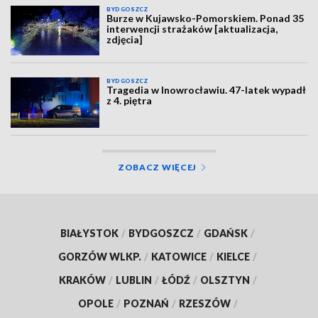
BYDGOSZCZ
Burze w Kujawsko-Pomorskiem. Ponad 35
interwencji strażaków [aktualizacja,
zdjęcia]
BYDGOSZCZ
Tragedia w Inowrocławiu. 47-latek wypadł
z 4. piętra
ZOBACZ WIĘCEJ
BIAŁYSTOK
/
BYDGOSZCZ
/
GDAŃSK
/
GORZÓW WLKP.
/
KATOWICE
/
KIELCE
/
KRAKÓW
/
LUBLIN
/
ŁÓDŹ
/
OLSZTYN
/
OPOLE
/
POZNAŃ
/
RZESZÓW
/