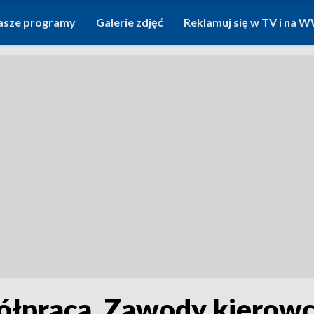
asze programy
Galerie zdjęć
Reklamuj się w TV i na
współpraca. Zawody kier