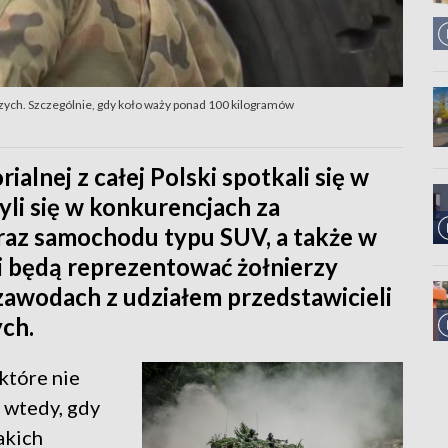
szych. Szczególnie, gdy koło waży ponad 100 kilogramów
lnej z całej Polski spotkali się w
li się w konkurencjach za
raz samochodu typu SUV, a także w
si będą reprezentować żołnierzy
zawodach z udziałem przedstawicieli
ych.
które nie
e wtedy, gdy
akich