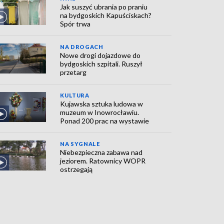
Jak suszyć ubrania po praniu
na bydgoskich Kapuściskach?
Spór trwa
NA DROGACH
Nowe drogi dojazdowe do
bydgoskich szpitali. Ruszył
przetarg
KULTURA
Kujawska sztuka ludowa w
muzeum w Inowrocławiu.
Ponad 200 prac na wystawie
NA SYGNALE
Niebezpieczna zabawa nad
jeziorem. Ratownicy WOPR
ostrzegają