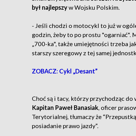
był najlepszy
w Wojsku Polskim.
- Jeśli chodzi o motocykl to już w ogó
godzin, żeby to po prostu "ogarniać".
„700-ka", także umiejętności trzeba ja
starszy szeregowy z tej samej jednostk
ZOBACZ: Cykl „Desant”
Choć są i tacy, którzy przychodząc do 
Kapitan Paweł Banasiak
, oficer pras
Terytorialnej, tłumaczy że “Przepustk
posiadanie prawo jazdy”.