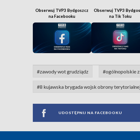
Obserwuj TVP3 Bydgoszcz
Obserwuj TVP3 Bydgos
na Facebooku
na Tik Toku
#zawody wot grudziądz
#ogólnopolskie 
#8 kujawska brygada wojsk obrony terytorialne
UDOSTĘPNIJ NA FACEBOOKU