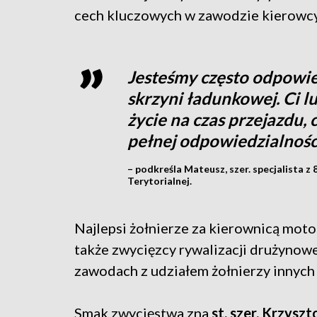
cech kluczowych w zawodzie kierowc
Jesteśmy często odpowie
skrzyni ładunkowej. Ci l
życie na czas przejazdu, 
pełnej odpowiedzialnośc
– podkreśla Mateusz, szer. specjalista 
Terytorialnej.
Najlepsi żołnierze za kierownicą mot
także zwycięzcy rywalizacji drużyno
zawodach z udziałem żołnierzy innych 
Smak zwycięstwa zna
st. szer. Krzyszt