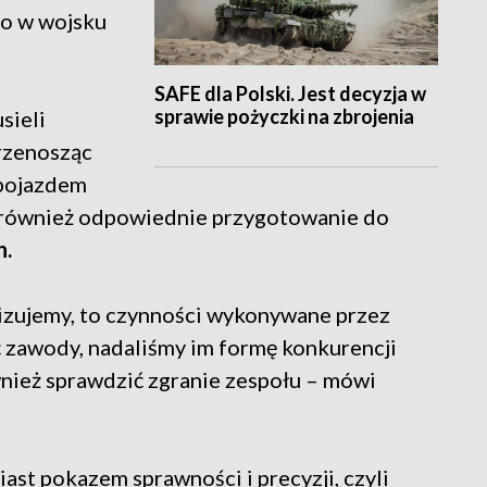
 to w wojsku
SAFE dla Polski. Jest decyzja w
sprawie pożyczki na zbrojenia
sieli
 przenosząc
 pojazdem
 również odpowiednie przygotowanie do
h.
lizujemy, to czynności wykonywane przez
ić zawody, nadaliśmy im formę konkurencji
nież sprawdzić zgranie zespołu – mówi
st pokazem sprawności i precyzji, czyli