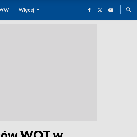
 WWW
Więcej
owców WOT w