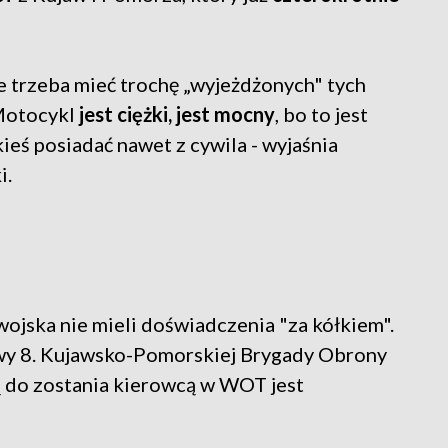
le trzeba mieć trochę „wyjeżdżonych" tych
 Motocykl
jest ciężki, jest mocny
, bo to jest
kieś posiadać nawet z cywila - wyjaśnia
i.
wojska nie mieli doświadczenia "za kółkiem".
owy 8. Kujawsko-Pomorskiej Brygady Obrony
ą do zostania kierowcą w WOT jest