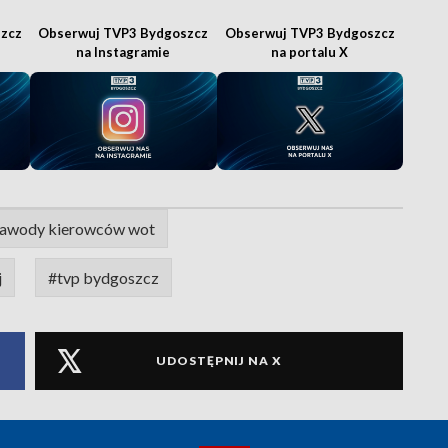
zcz
Obserwuj TVP3 Bydgoszcz
Obserwuj TVP3 Bydgoszcz
na Instagramie
na portalu X
zawody kierowców wot
j
#tvp bydgoszcz
UDOSTĘPNIJ NA X