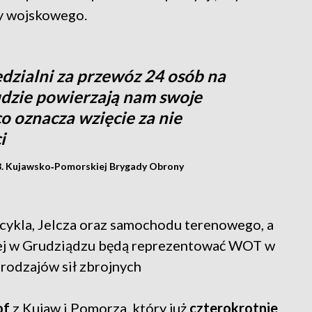
y wojskowego.
dzialni za przewóz 24 osób na
udzie powierzają nam swoje
co oznacza wzięcie za nie
i
z 8. Kujawsko‑Pomorskiej Brygady Obrony
ocykla, Jelcza oraz samochodu terenowego, a
wej w Grudziądzu będą reprezentować WOT w
rodzajów sił zbrojnych
of
z Kujaw i Pomorza, który już
czterokrotnie