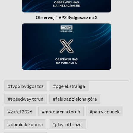
Obserwuj TVP3 Bydgoszcz na X
#tvp3 bydgoszcz
#pge ekstraliga
#speedway toruń
#falubaz zielona góra
#żużel 2026
#motoarenia toruń
#patryk dudek
#dominik kubera
#play-off żużel