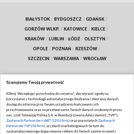
BIAŁYSTOK
/
BYDGOSZCZ
/
GDAŃSK
/
GORZÓW WLKP.
/
KATOWICE
/
KIELCE
/
KRAKÓW
/
LUBLIN
/
ŁÓDŹ
/
OLSZTYN
/
OPOLE
/
POZNAŃ
/
RZESZÓW
/
SZCZECIN
/
WARSZAWA
/
WROCŁAW
Szanujemy Twoją prywatność
Dołącz do nas:
Kliknij "Akceptuję i przechodzę do serwisu", aby wyrazić zgody na
korzystanie z technologii automatycznego śledzenia i zbierania danych,
TVP
dostęp do informacji na Twoim urządzeniu końcowym i ich
Abonament TVP
przechowywanie oraz na przetwarzanie Twoich danych osobowych przez
Regulamin TVP
nas, czyli Telewizję Polską S.A. w likwidacji (zwaną dalej również „TVP”),
Emisja w TVP
Zaufanych Partnerów z IAB* (1201 firm)
oraz pozostałych
Zaufanych
Polityka prywatności
Partnerów TVP (93 firm)
, w celach marketingowych (w tym do
Centrum informacji TVP
Moje zgody
zautomatyzowanego dopasowania reklam do Twoich zainteresowań i