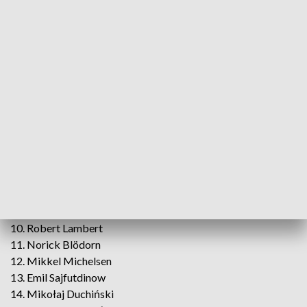
względem poprzednich meczów.
Stelmet Falubaz Zielona Góra
1. Dominik Kubera
2. Michał Curzytek
3. Przemysław Pawlicki
4. Andrzej Lebiediew
5. Leon Madsen
6. Mitchell McDiarmid
7. Oskar Hurysz
PRES Grupa Deweloperska Toruń
9. Patryk Dudek
10. Robert Lambert
11. Norick Blödorn
12. Mikkel Michelsen
13. Emil Sajfutdinow
14. Mikołaj Duchiński