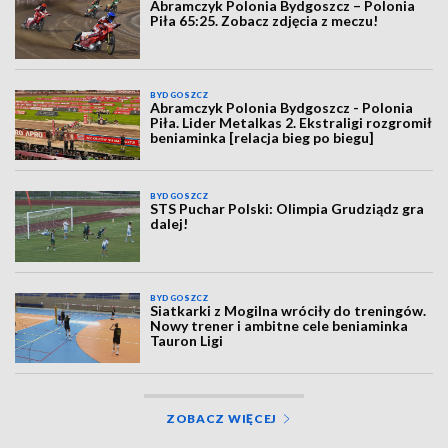
Abramczyk Polonia Bydgoszcz – Polonia
Piła 65:25. Zobacz zdjęcia z meczu!
BYDGOSZCZ
Abramczyk Polonia Bydgoszcz - Polonia
Piła. Lider Metalkas 2. Ekstraligi rozgromił
beniaminka [relacja bieg po biegu]
BYDGOSZCZ
STS Puchar Polski: Olimpia Grudziądz gra
dalej!
BYDGOSZCZ
Siatkarki z Mogilna wróciły do treningów.
Nowy trener i ambitne cele beniaminka
Tauron Ligi
ZOBACZ WIĘCEJ