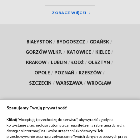
ZOBACZ WIĘCEJ
BIAŁYSTOK
/
BYDGOSZCZ
/
GDAŃSK
/
GORZÓW WLKP.
/
KATOWICE
/
KIELCE
/
KRAKÓW
/
LUBLIN
/
ŁÓDŹ
/
OLSZTYN
/
OPOLE
/
POZNAŃ
/
RZESZÓW
/
SZCZECIN
/
WARSZAWA
/
WROCŁAW
Szanujemy Twoją prywatność
Dołącz do nas:
Kliknij "Akceptuję i przechodzę do serwisu", aby wyrazić zgody na
korzystanie z technologii automatycznego śledzenia i zbierania danych,
TVP
dostęp do informacji na Twoim urządzeniu końcowym i ich
Abonament TVP
przechowywanie oraz na przetwarzanie Twoich danych osobowych przez
Regulamin TVP