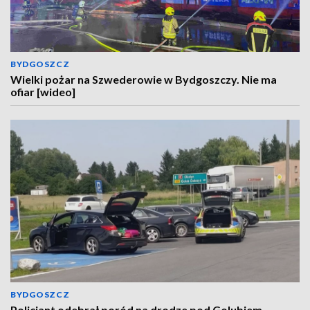
BYDGOSZCZ
Wielki pożar na Szwederowie w Bydgoszczy. Nie ma
ofiar [wideo]
BYDGOSZCZ
Policjant odebrał poród na drodze pod Golubiem-