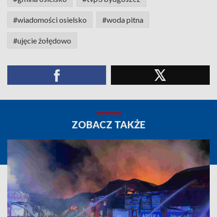
#wiadomości osielsko
#woda pitna
#ujęcie żołędowo
ZOBACZ TAKŻE