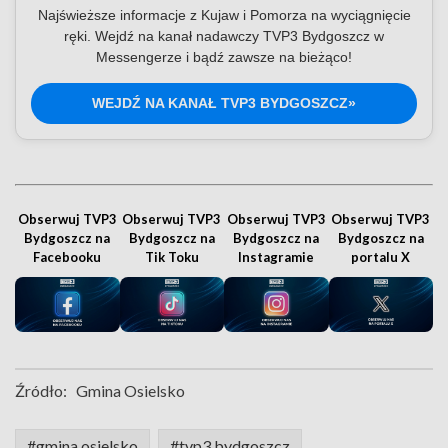
Najświeższe informacje z Kujaw i Pomorza na wyciągnięcie
ręki. Wejdź na kanał nadawczy TVP3 Bydgoszcz w
Messengerze i bądź zawsze na bieżąco!
WEJDŹ NA KANAŁ TVP3 BYDGOSZCZ»
Obserwuj TVP3
Obserwuj TVP3
Obserwuj TVP3
Obserwuj TVP3
Bydgoszcz na
Bydgoszcz na
Bydgoszcz na
Bydgoszcz na
Facebooku
Tik Toku
Instagramie
portalu X
Źródło:
Gmina Osielsko
#gmina osielsko
#tvp3 bydgoszcz