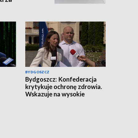
BYDGOSZCZ
Bydgoszcz: Konfederacja
krytykuje ochronę zdrowia.
Wskazuje na wysokie
zarobki lekarzy i problemy
pacjentów