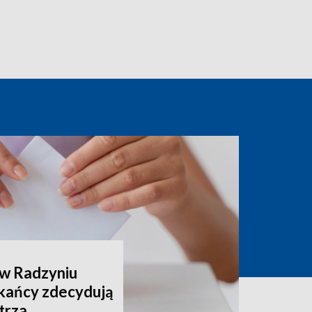
 w Radzyniu
kańcy zdecydują
trza