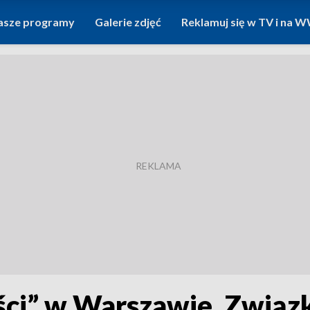
asze programy
Galerie zdjęć
Reklamuj się w TV i na
ości” w Warszawie. Zwią