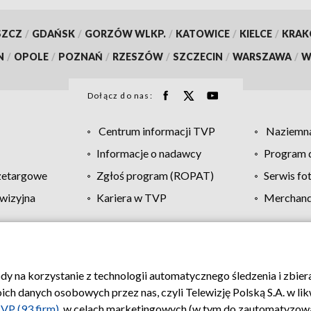
SZCZ
/
GDAŃSK
/
GORZÓW WLKP.
/
KATOWICE
/
KIELCE
/
KRA
N
/
OPOLE
/
POZNAŃ
/
RZESZÓW
/
SZCZECIN
/
WARSZAWA
/
W
Dołącz do nas:
Centrum informacji TVP
Naziemna
Informacje o nadawcy
Program d
zetargowe
Zgłoś program (ROPAT)
Serwis fo
wizyjna
Kariera w TVP
Merchandi
Polityka prywatności
Moje zgody
Pomoc
Biuro re
ody na korzystanie z technologii automatycznego śledzenia i zbie
 danych osobowych przez nas, czyli Telewizję Polską S.A. w likw
VP (93 firm)
, w celach marketingowych (w tym do zautomatyzow