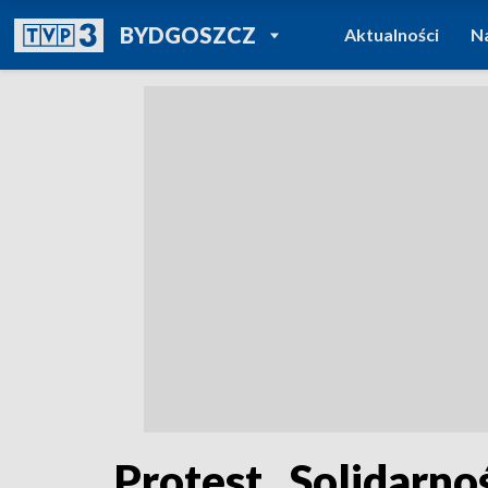
POWRÓT DO
BYDGOSZCZ
Aktualności
N
TVP REGIONY
Protest „Solidarn