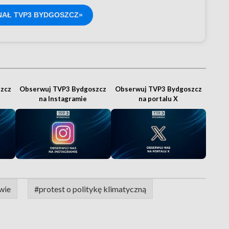
NAŁ TVP3 BYDGOSZCZ»
zcz
Obserwuj TVP3 Bydgoszcz
Obserwuj TVP3 Bydgoszcz
na Instagramie
na portalu X
wie
#protest o politykę klimatyczną