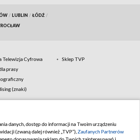
KÓW
/
LUBLIN
/
ŁÓDŹ
/
ROCŁAW
 Telewizja Cyfrowa
Sklep TVP
la prasy
tograficzny
sing (znaki)
klamy
Kontakt
rania danych, dostęp do informacji na Twoim urządzeniu
idacji (zwaną dalej również „TVP”),
Zaufanych Partnerów
anego dopasowania reklam do Twoich zainteresowań i