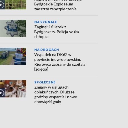
Bydgoskie Exploseum
zaostrza zabezpieczenia
NA SYGNALE
Zaginął 16-latek z
Bydgoszczy. Policja szuka
chłopca
NA DROGACH
Wypadek na DK62 w
powiecie inowrocławskim.
Kierowca zabrany do szpitala
[zdjęcia]
SPOŁECZNE
Zmiany w usługach
opiekuńczych. Dłuższe
godziny wsparcia i nowe
obowiązki gmin