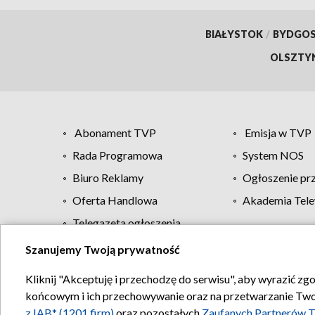
BIAŁYSTOK
/
BYDGO
OLSZTY
Abonament TVP
Emisja w TVP
Rada Programowa
System NOS
Biuro Reklamy
Ogłoszenie pr
Oferta Handlowa
Akademia Tele
Telegazeta ogłoszenia
Szanujemy Twoją prywatność
Regulamin TVP
Kliknij "Akceptuję i przechodzę do serwisu", aby wyrazić zg
końcowym i ich przechowywanie oraz na przetwarzanie Twoich
z IAB* (1201 firm)
oraz pozostałych
Zaufanych Partnerów T