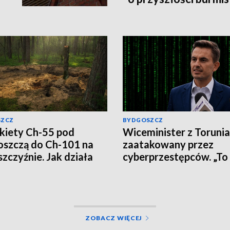
SZCZ
BYDGOSZCZ
kiety Ch-55 pod
Wiceminister z Torunia
szczą do Ch-101 na
zaatakowany przez
szczyźnie. Jak działa
cyberprzestępców. „To
ska propaganda?
wirus, nie klikajcie”
ZOBACZ WIĘCEJ