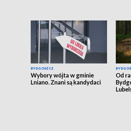
BYDGOSZCZ
BYDGO
Wybory wójta w gminie
Od ra
Lniano. Znani są kandydaci
Bydgo
Lubel
rosyj