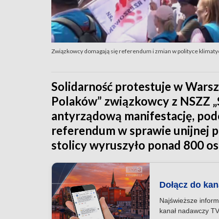
Związkowcy domagają się referendum i zmian w polityce klimaty
Solidarność protestuje w Warsz
Polaków” związkowcy z NSZZ „S
antyrządową manifestację, podc
referendum w sprawie unijnej po
stolicy wyruszyło ponad 800 os
Dołącz do ka
Najświeższe inform
kanał nadawczy TV