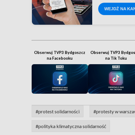
WEJDŹ NA KA
Obserwuj TVP3 Bydgoszcz
Obserwuj TVP3 Bydgos
na Facebooku
na Tik Toku
#protest solidarności
#protesty w warsza
#polityka klimatyczna solidarność