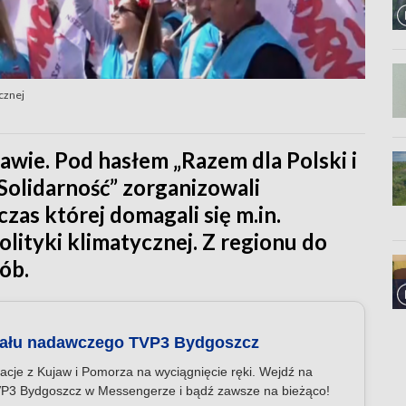
cznej
awie. Pod hasłem „Razem dla Polski i
olidarność” zorganizowali
zas której domagali się m.in.
lityki klimatycznej. Z regionu do
ób.
nału nadawczego TVP3 Bydgoszcz
acje z Kujaw i Pomorza na wyciągnięcie ręki. Wejdź na
P3 Bydgoszcz w Messengerze i bądź zawsze na bieżąco!