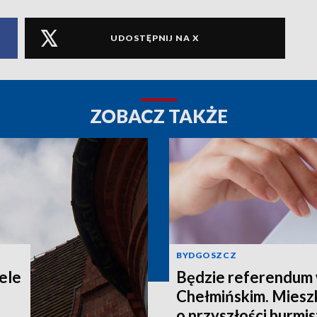
UDOSTĘPNIJ NA X
ZOBACZ TAKŻE
BYDGOSZCZ
ele
Będzie referendum
Chełmińskim. Miesz
o przyszłości burmis