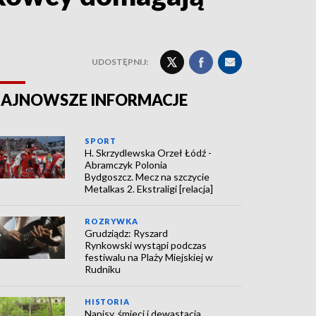
UDOSTĘPNIJ:
AJNOWSZE INFORMACJE
SPORT
H. Skrzydlewska Orzeł Łódź -
Abramczyk Polonia
Bydgoszcz. Mecz na szczycie
Metalkas 2. Ekstraligi [relacja]
ROZRYWKA
Grudziądz: Ryszard
Rynkowski wystąpi podczas
festiwalu na Plaży Miejskiej w
Rudniku
HISTORIA
Napisy, śmieci i dewastacja.