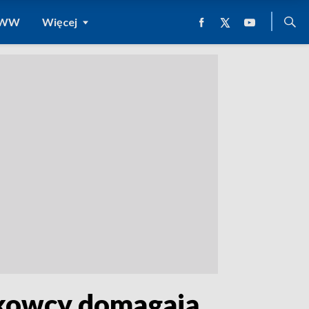
 WWW
Więcej
zkowcy domagają