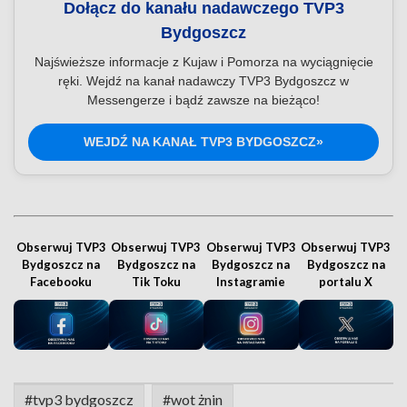
Dołącz do kanału nadawczego TVP3
Bydgoszcz
Najświeższe informacje z Kujaw i Pomorza na wyciągnięcie
ręki. Wejdź na kanał nadawczy TVP3 Bydgoszcz w
Messengerze i bądź zawsze na bieżąco!
WEJDŹ NA KANAŁ TVP3 BYDGOSZCZ»
Obserwuj TVP3
Obserwuj TVP3
Obserwuj TVP3
Obserwuj TVP3
Bydgoszcz na
Bydgoszcz na
Bydgoszcz na
Bydgoszcz na
Facebooku
Tik Toku
Instagramie
portalu X
#tvp3 bydgoszcz
#wot żnin