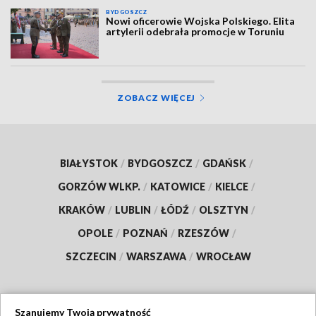
BYDGOSZCZ
Nowi oficerowie Wojska Polskiego. Elita
artylerii odebrała promocje w Toruniu
ZOBACZ WIĘCEJ
BIAŁYSTOK
/
BYDGOSZCZ
/
GDAŃSK
/
GORZÓW WLKP.
/
KATOWICE
/
KIELCE
/
KRAKÓW
/
LUBLIN
/
ŁÓDŹ
/
OLSZTYN
/
OPOLE
/
POZNAŃ
/
RZESZÓW
/
SZCZECIN
/
WARSZAWA
/
WROCŁAW
Szanujemy Twoją prywatność