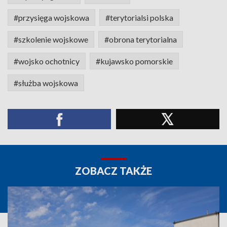
#przysięga wojskowa
#terytorialsi polska
#szkolenie wojskowe
#obrona terytorialna
#wojsko ochotnicy
#kujawsko pomorskie
#służba wojskowa
ZOBACZ TAKŻE