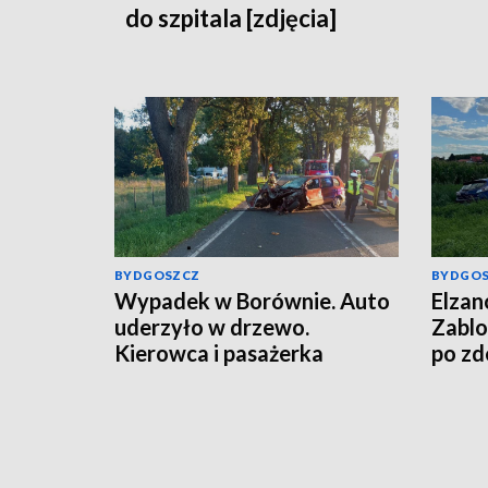
do szpitala [zdjęcia]
BYDGOSZCZ
BYDGO
Wypadek w Borównie. Auto
Elzan
uderzyło w drzewo.
Zablo
Kierowca i pasażerka
po zd
wypadki z auta [zdjęcia]