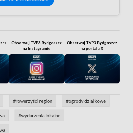
zcz
Obserwuj TVP3 Bydgoszcz
Obserwuj TVP3 Bydgoszcz
na Instagramie
na portalu X
#rowerzyści region
#ogrody działkowe
owa
#wydarzenia lokalne
owa