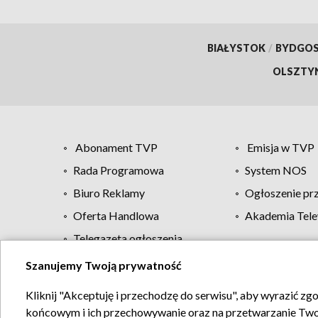
BIAŁYSTOK
/
BYDGO
OLSZTY
Abonament TVP
Emisja w TVP
Rada Programowa
System NOS
Biuro Reklamy
Ogłoszenie pr
Oferta Handlowa
Akademia Tele
Telegazeta ogłoszenia
Szanujemy Twoją prywatność
Regulamin TVP
Kliknij "Akceptuję i przechodzę do serwisu", aby wyrazić zg
końcowym i ich przechowywanie oraz na przetwarzanie Twoich