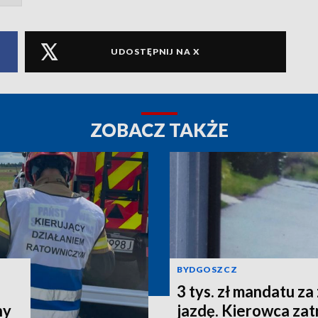
UDOSTĘPNIJ NA X
ZOBACZ TAKŻE
BYDGOSZCZ
3 tys. zł mandatu za
ny
jazdę. Kierowca za