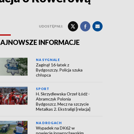
UDOSTĘPNIJ:
AJNOWSZE INFORMACJE
NA SYGNALE
Zaginął 16-latek z
Bydgoszczy. Policja szuka
chłopca
SPORT
H. Skrzydlewska Orzeł Łódź -
Abramczyk Polonia
Bydgoszcz. Mecz na szczycie
Metalkas 2. Ekstraligi [relacja]
NA DROGACH
Wypadek na DK62 w
powiecie inowrocławskim.