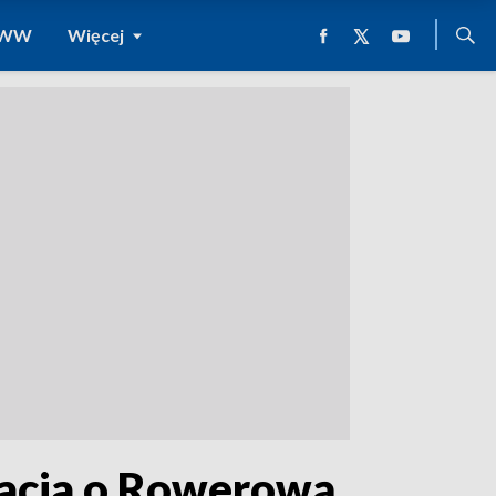
 WWW
Więcej
izacja o Rowerową