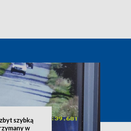
 zbyt szybką
trzymany w