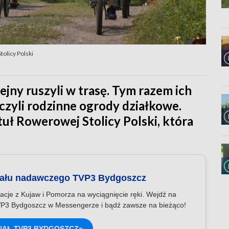
olicy Polski
ejny ruszyli w trasę. Tym razem ich
 czyli rodzinne ogrody działkowe.
ytuł Rowerowej Stolicy Polski, która
nału nadawczego TVP3 Bydgoszcz
acje z Kujaw i Pomorza na wyciągnięcie ręki. Wejdź na
P3 Bydgoszcz w Messengerze i bądź zawsze na bieżąco!
NAŁ TVP3 BYDGOSZCZ»