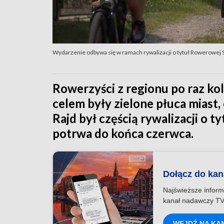
Wydarzenie odbywa się w ramach rywalizacji o tytuł Rowerowej St
Rowerzyści z regionu po raz kol
celem były zielone płuca miast,
Rajd był częścią rywalizacji o t
potrwa do końca czerwca.
Dołącz do ka
Najświeższe inform
kanał nadawczy TV
WEJDŹ NA KA