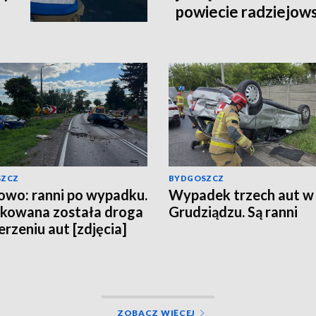
powiecie radziejow
SZCZ
BYDGOSZCZ
owo: ranni po wypadku.
Wypadek trzech aut w
kowana została droga
Grudziądzu. Są ranni
erzeniu aut [zdjęcia]
ZOBACZ WIĘCEJ