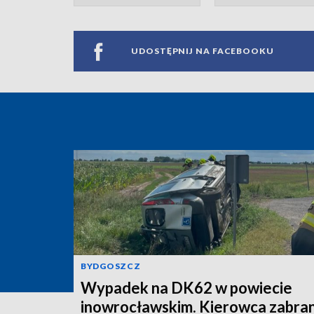
UDOSTĘPNIJ NA FACEBOOKU
BYDGOSZCZ
Wypadek na DK62 w powiecie
inowrocławskim. Kierowca zabra