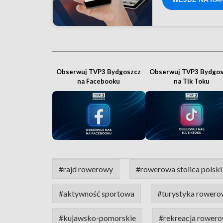
Obserwuj TVP3 Bydgoszcz
Obserwuj TVP3 Bydgos
na Facebooku
na Tik Toku
#rajd rowerowy
#rowerowa stolica polski
#aktywność sportowa
#turystyka rower
#kujawsko-pomorskie
#rekreacja rower