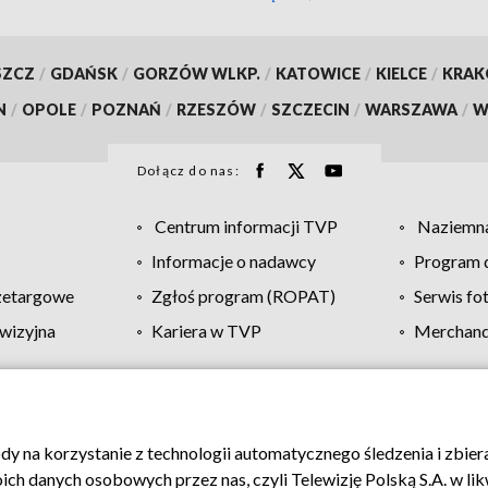
SZCZ
/
GDAŃSK
/
GORZÓW WLKP.
/
KATOWICE
/
KIELCE
/
KRA
N
/
OPOLE
/
POZNAŃ
/
RZESZÓW
/
SZCZECIN
/
WARSZAWA
/
W
Dołącz do nas:
Centrum informacji TVP
Naziemna
Informacje o nadawcy
Program d
zetargowe
Zgłoś program (ROPAT)
Serwis fo
wizyjna
Kariera w TVP
Merchandi
Polityka prywatności
Moje zgody
Pomoc
Biuro re
ody na korzystanie z technologii automatycznego śledzenia i zbie
 danych osobowych przez nas, czyli Telewizję Polską S.A. w likw