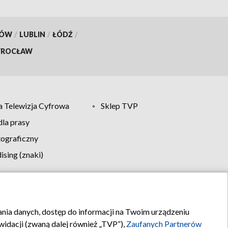
KÓW
/
LUBLIN
/
ŁÓDŹ
/
ROCŁAW
 Telewizja Cyfrowa
Sklep TVP
la prasy
tograficzny
sing (znaki)
klamy
Kontakt
rania danych, dostęp do informacji na Twoim urządzeniu
idacji (zwaną dalej również „TVP”),
Zaufanych Partnerów