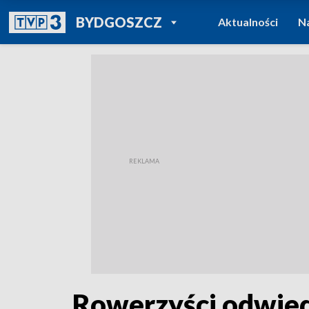
POWRÓT DO
BYDGOSZCZ
Aktualności
N
TVP REGIONY
Rowerzyści odwiedz