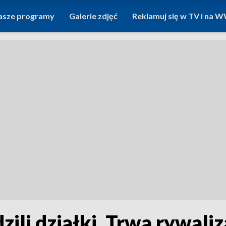
asze programy
Galerie zdjęć
Reklamuj się w TV i na
ili działki. Trwa rywal