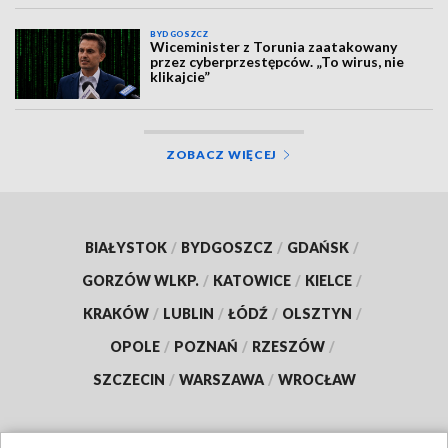
BYDGOSZCZ
Wiceminister z Torunia zaatakowany
przez cyberprzestępców. „To wirus, nie
klikajcie”
ZOBACZ WIĘCEJ
BIAŁYSTOK
/
BYDGOSZCZ
/
GDAŃSK
/
GORZÓW WLKP.
/
KATOWICE
/
KIELCE
/
KRAKÓW
/
LUBLIN
/
ŁÓDŹ
/
OLSZTYN
/
OPOLE
/
POZNAŃ
/
RZESZÓW
/
SZCZECIN
/
WARSZAWA
/
WROCŁAW