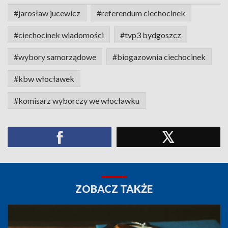
#jarosław jucewicz
#referendum ciechocinek
#ciechocinek wiadomości
#tvp3 bydgoszcz
#wybory samorządowe
#biogazownia ciechocinek
#kbw włocławek
#komisarz wyborczy we włocławku
ZOBACZ TAKŻE