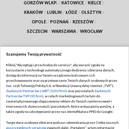
GORZÓW WLKP.
/
KATOWICE
/
KIELCE
/
KRAKÓW
/
LUBLIN
/
ŁÓDŹ
/
OLSZTYN
/
OPOLE
/
POZNAŃ
/
RZESZÓW
/
SZCZECIN
/
WARSZAWA
/
WROCŁAW
Szanujemy Twoją prywatność
Dołącz do nas:
Kliknij "Akceptuję i przechodzę do serwisu", aby wyrazić zgody na
korzystanie z technologii automatycznego śledzenia i zbierania danych,
TVP
dostęp do informacji na Twoim urządzeniu końcowym i ich
Abonament TVP
przechowywanie oraz na przetwarzanie Twoich danych osobowych przez
Regulamin TVP
nas, czyli Telewizję Polską S.A. w likwidacji (zwaną dalej również „TVP”),
Emisja w TVP
Polityka prywatności
Zaufanych Partnerów z IAB* (1201 firm)
oraz pozostałych
Zaufanych
Partnerów TVP (93 firm)
, w celach marketingowych (w tym do
Centrum informacji TVP
Moje zgody
zautomatyzowanego dopasowania reklam do Twoich zainteresowań i
mierzenia ich skuteczności) i pozostałych, które wskazujemy poniżej, a
Naziemna Telewizja Cyfrowa
Pomoc
także zgody na udostępnianie przez nas identyfikatora PPID do Google.
Sklep TVP
Biuro reklamy
Twoje dane osobowe zbierane podczas odwiedzania przez Ciebie naszych
Rada Programowa
Kontakt
poszczególnych serwisów
zwanych dalej „Portalem”, w tym informacje