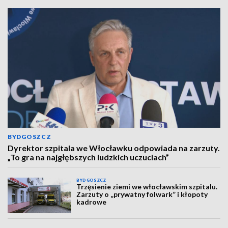
BYDGOSZCZ
Dyrektor szpitala we Włocławku odpowiada na zarzuty.
„To gra na najgłębszych ludzkich uczuciach”
BYDGOSZCZ
Trzęsienie ziemi we włocławskim szpitalu.
Zarzuty o „prywatny folwark” i kłopoty
kadrowe