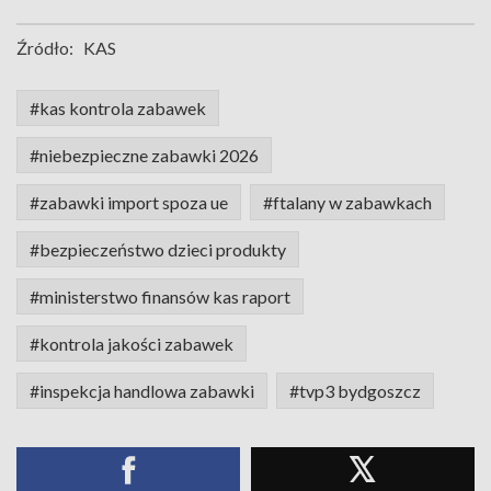
Źródło:
KAS
#kas kontrola zabawek
#niebezpieczne zabawki 2026
#zabawki import spoza ue
#ftalany w zabawkach
#bezpieczeństwo dzieci produkty
#ministerstwo finansów kas raport
#kontrola jakości zabawek
#inspekcja handlowa zabawki
#tvp3 bydgoszcz