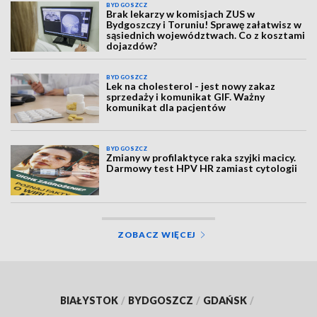
BYDGOSZCZ
Brak lekarzy w komisjach ZUS w
Bydgoszczy i Toruniu! Sprawę załatwisz w
sąsiednich województwach. Co z kosztami
dojazdów?
BYDGOSZCZ
Lek na cholesterol - jest nowy zakaz
sprzedaży i komunikat GIF. Ważny
komunikat dla pacjentów
BYDGOSZCZ
Zmiany w profilaktyce raka szyjki macicy.
Darmowy test HPV HR zamiast cytologii
ZOBACZ WIĘCEJ
BIAŁYSTOK
/
BYDGOSZCZ
/
GDAŃSK
/