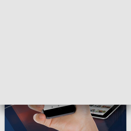
ZOBACZ: Cykl „Na zdrowie”