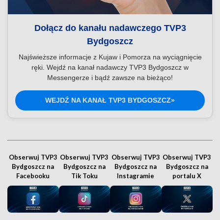
Dołącz do kanału nadawczego TVP3
Bydgoszcz
Najświeższe informacje z Kujaw i Pomorza na wyciągnięcie
ręki. Wejdź na kanał nadawczy TVP3 Bydgoszcz w
Messengerze i bądź zawsze na bieżąco!
WEJDŹ NA KANAŁ TVP3 BYDGOSZCZ»
Obserwuj TVP3
Obserwuj TVP3
Obserwuj TVP3
Obserwuj TVP3
Bydgoszcz na
Bydgoszcz na
Bydgoszcz na
Bydgoszcz na
Facebooku
Tik Toku
Instagramie
portalu X