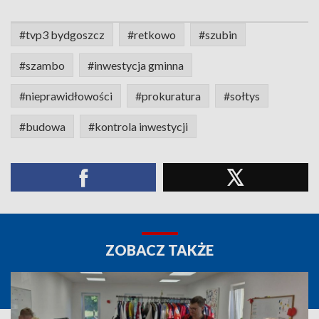
#tvp3 bydgoszcz
#retkowo
#szubin
#szambo
#inwestycja gminna
#nieprawidłowości
#prokuratura
#sołtys
#budowa
#kontrola inwestycji
ZOBACZ TAKŻE