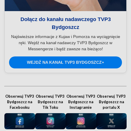
Dołącz do kanału nadawczego TVP3
Bydgoszcz
Najświeższe informacje z Kujaw i Pomorza na wyciągnięcie
ręki. Wejdź na kanał nadawczy TVP3 Bydgoszcz w
Messengerze i bądź zawsze na bieżąco!
WEJDŹ NA KANAŁ TVP3 BYDGOSZCZ»
Obserwuj TVP3
Obserwuj TVP3
Obserwuj TVP3
Obserwuj TVP3
Bydgoszcz na
Bydgoszcz na
Bydgoszcz na
Bydgoszcz na
Facebooku
Tik Toku
Instagramie
portalu X