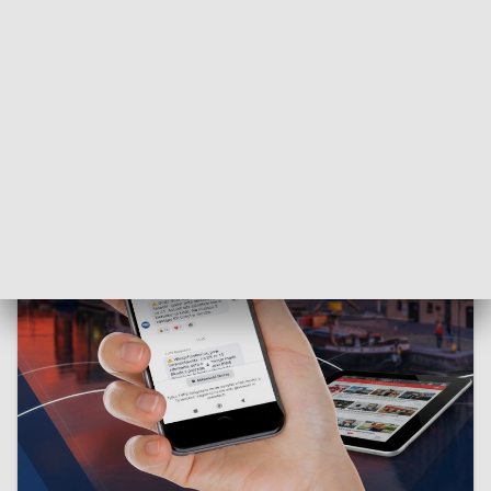
proces realizacji i odbioru inwestycji przebiegł prawidłowo.
To ma ustalić prowadzone przez prokuraturę śledztwo.