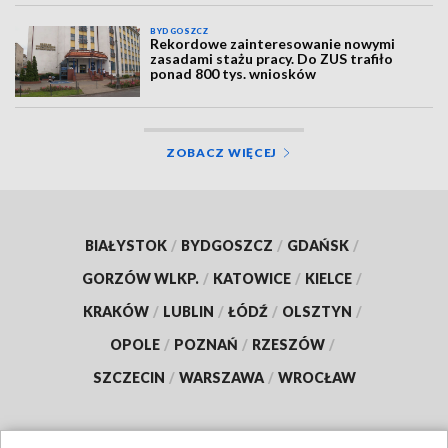
BYDGOSZCZ
Rekordowe zainteresowanie nowymi
zasadami stażu pracy. Do ZUS trafiło
ponad 800 tys. wniosków
ZOBACZ WIĘCEJ
BIAŁYSTOK
/
BYDGOSZCZ
/
GDAŃSK
/
GORZÓW WLKP.
/
KATOWICE
/
KIELCE
/
KRAKÓW
/
LUBLIN
/
ŁÓDŹ
/
OLSZTYN
/
OPOLE
/
POZNAŃ
/
RZESZÓW
/
SZCZECIN
/
WARSZAWA
/
WROCŁAW