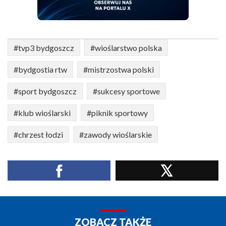
#tvp3 bydgoszcz
#wioślarstwo polska
#bydgostia rtw
#mistrzostwa polski
#sport bydgoszcz
#sukcesy sportowe
#klub wioślarski
#piknik sportowy
#chrzest łodzi
#zawody wioślarskie
ZOBACZ TAKŻE