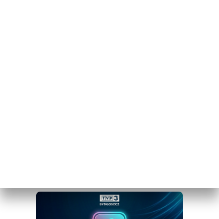
Bydgoszcz w Messengerze!
.
WEJDŹ NA KANAŁ TVP3 BYDGOSZCZ»
Obserwuj TVP3 Bydgoszcz na Facebooku
Obserwuj TVP3 Bydgoszcz na Tik Toku