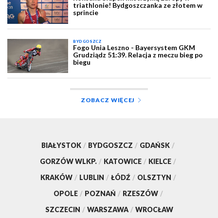
triathlonie! Bydgoszczanka ze złotem w
sprincie
BYDGOSZCZ
Fogo Unia Leszno - Bayersystem GKM
Grudziądz 51:39. Relacja z meczu bieg po
biegu
ZOBACZ WIĘCEJ
BIAŁYSTOK
/
BYDGOSZCZ
/
GDAŃSK
/
GORZÓW WLKP.
/
KATOWICE
/
KIELCE
/
KRAKÓW
/
LUBLIN
/
ŁÓDŹ
/
OLSZTYN
/
OPOLE
/
POZNAŃ
/
RZESZÓW
/
SZCZECIN
/
WARSZAWA
/
WROCŁAW