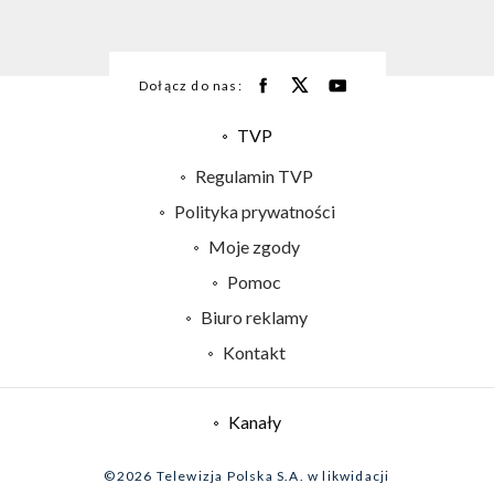
Dołącz do nas:
TVP
Abonament TVP
Regulamin TVP
Emisja w TVP
Polityka prywatności
Centrum informacji TVP
Moje zgody
Naziemna Telewizja Cyfrowa
Pomoc
Sklep TVP
Biuro reklamy
Rada Programowa
Kontakt
System NOS
Informacje o nadawcy
Kanały
Program dla prasy
©2026 Telewizja Polska S.A. w likwidacji
Biuro Reklamy