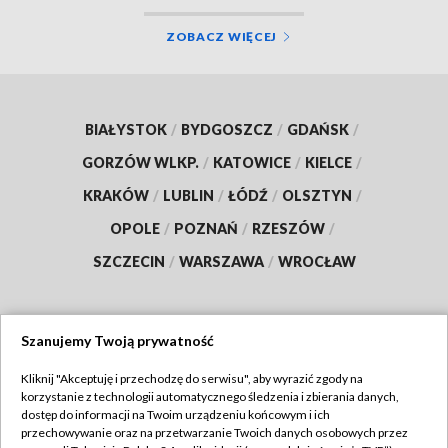
ZOBACZ WIĘCEJ
BIAŁYSTOK
/
BYDGOSZCZ
/
GDAŃSK
/
GORZÓW WLKP.
/
KATOWICE
/
KIELCE
/
KRAKÓW
/
LUBLIN
/
ŁÓDŹ
/
OLSZTYN
/
OPOLE
/
POZNAŃ
/
RZESZÓW
/
SZCZECIN
/
WARSZAWA
/
WROCŁAW
Szanujemy Twoją prywatność
Dołącz do nas:
Kliknij "Akceptuję i przechodzę do serwisu", aby wyrazić zgody na
korzystanie z technologii automatycznego śledzenia i zbierania danych,
TVP
dostęp do informacji na Twoim urządzeniu końcowym i ich
Abonament TVP
przechowywanie oraz na przetwarzanie Twoich danych osobowych przez
Regulamin TVP