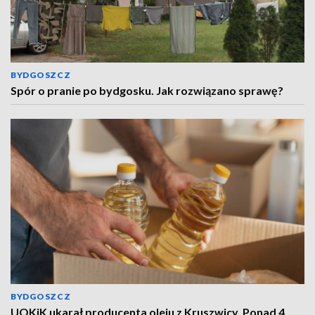
BYDGOSZCZ
Spór o pranie po bydgosku. Jak rozwiązano sprawę?
BYDGOSZCZ
UOKiK ukarał producenta oleju z Kruszwicy. Ponad 4