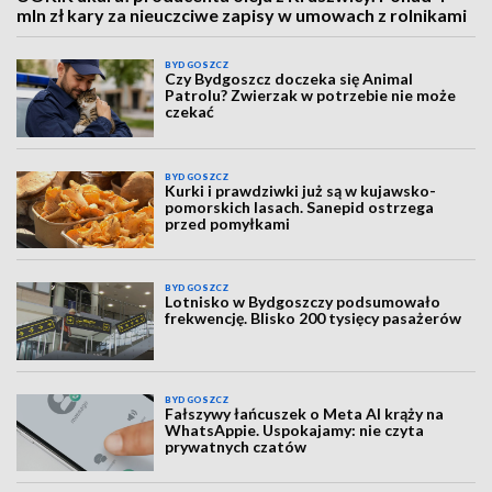
mln zł kary za nieuczciwe zapisy w umowach z rolnikami
BYDGOSZCZ
Czy Bydgoszcz doczeka się Animal
Patrolu? Zwierzak w potrzebie nie może
czekać
BYDGOSZCZ
Kurki i prawdziwki już są w kujawsko-
pomorskich lasach. Sanepid ostrzega
przed pomyłkami
BYDGOSZCZ
Lotnisko w Bydgoszczy podsumowało
frekwencję. Blisko 200 tysięcy pasażerów
BYDGOSZCZ
Fałszywy łańcuszek o Meta AI krąży na
WhatsAppie. Uspokajamy: nie czyta
prywatnych czatów