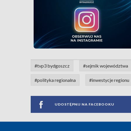
#tvp3 bydgoszcz
#sejmik województwa
#polityka regionalna
#inwestycje regionu
UDOSTĘPNIJ NA FACEBOOKU