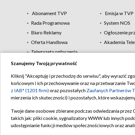
Abonament TVP
Emisja w TVP
Rada Programowa
System NOS
Biuro Reklamy
Ogłoszenie pr
Oferta Handlowa
Akademia Tele
Telegazeta ogłoszenia
Szanujemy Twoją prywatność
Regulamin TVP
Kliknij "Akceptuję i przechodzę do serwisu", aby wyrazić zg
końcowym i ich przechowywanie oraz na przetwarzanie Twoich
z IAB* (1201 firm)
oraz pozostałych
Zaufanych Partnerów T
mierzenia ich skuteczności) i pozostałych, które wskazujemy
Twoje dane osobowe zbierane podczas odwiedzania przez 
takich jak: pliki cookie, sygnalizatory WWW lub innych pod
udostępnianie funkcji mediów społecznościowych oraz anali