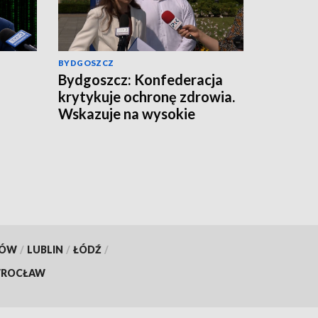
BYDGOSZCZ
Bydgoszcz: Konfederacja
krytykuje ochronę zdrowia.
Wskazuje na wysokie
zarobki lekarzy i problemy
pacjentów
KÓW
/
LUBLIN
/
ŁÓDŹ
/
ROCŁAW