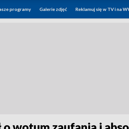
asze programy
Galerie zdjęć
Reklamuj się w TV i na
o wotum zaufania i abso