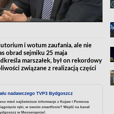
torium i wotum zaufania, ale nie
as obrad sejmiku 25 maja
kreśla marszałek, był on rekordowy
iwości związane z realizacją części
nału nadawczego TVP3 Bydgoszcz
esz mieć najświeższe informacje z Kujaw i Pomorza
iągnięcie ręki, w swoim smartfonie? Wejdź na kanał
ydgoszcz w Messengerze!
.