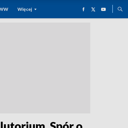
 WWW
Więcej
lutorium. Spór o