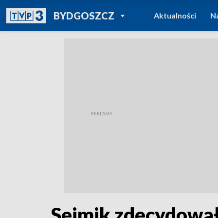
POWRÓT DO
BYDGOSZCZ
Aktualności
N
TVP REGIONY
Sejmik zdecydował 