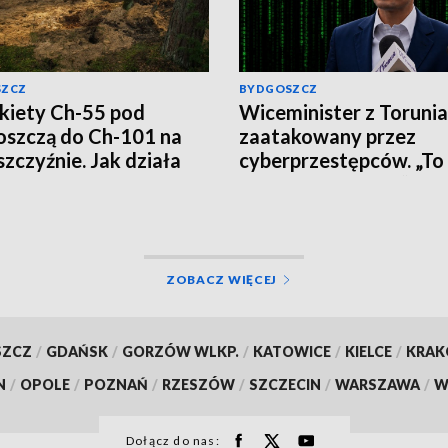
SZCZ
BYDGOSZCZ
kiety Ch-55 pod
Wiceminister z Torunia
szczą do Ch-101 na
zaatakowany przez
szczyźnie. Jak działa
cyberprzestępców. „To
ska propaganda?
wirus, nie klikajcie”
ZOBACZ WIĘCEJ
SZCZ
/
GDAŃSK
/
GORZÓW WLKP.
/
KATOWICE
/
KIELCE
/
KRA
N
/
OPOLE
/
POZNAŃ
/
RZESZÓW
/
SZCZECIN
/
WARSZAWA
/
W
Dołącz do nas: