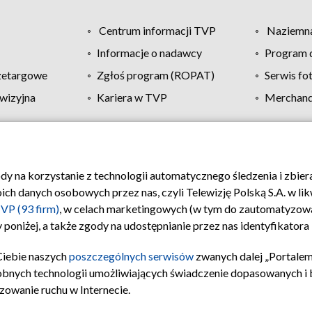
Centrum informacji TVP
Naziemna
Informacje o nadawcy
Program d
zetargowe
Zgłoś program (ROPAT)
Serwis fo
wizyjna
Kariera w TVP
Merchandi
Polityka prywatności
Moje zgody
Pomoc
Biuro re
ody na korzystanie z technologii automatycznego śledzenia i zbie
 danych osobowych przez nas, czyli Telewizję Polską S.A. w likw
VP (93 firm)
, w celach marketingowych (w tym do zautomatyzow
 poniżej, a także zgody na udostępnianie przez nas identyfikator
Ciebie naszych
poszczególnych serwisów
zwanych dalej „Portalem
obnych technologii umożliwiających świadczenie dopasowanych i be
zowanie ruchu w Internecie.