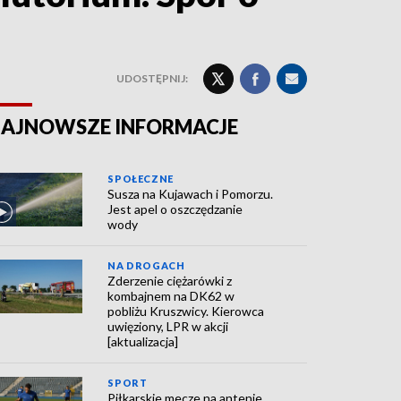
UDOSTĘPNIJ:
AJNOWSZE INFORMACJE
SPOŁECZNE
Susza na Kujawach i Pomorzu.
Jest apel o oszczędzanie
wody
NA DROGACH
Zderzenie ciężarówki z
kombajnem na DK62 w
pobliżu Kruszwicy. Kierowca
uwięziony, LPR w akcji
[aktualizacja]
SPORT
Piłkarskie mecze na antenie