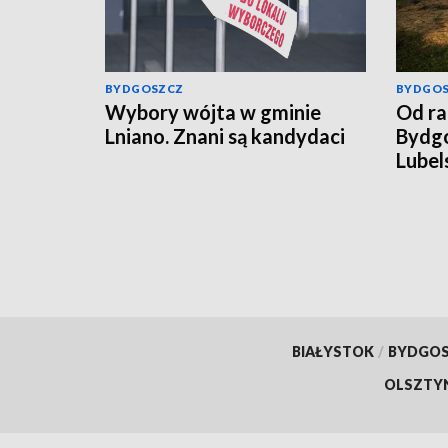
BYDGOSZCZ
BYDGO
Wybory wójta w gminie
Od ra
Lniano. Znani są kandydaci
Bydgo
Lubel
rosyj
BIAŁYSTOK
/
BYDGO
OLSZTY