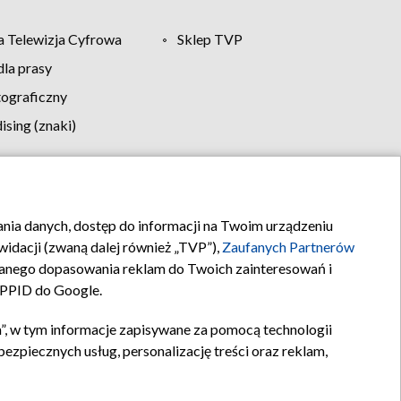
 Telewizja Cyfrowa
Sklep TVP
la prasy
tograficzny
sing (znaki)
klamy
Kontakt
rania danych, dostęp do informacji na Twoim urządzeniu
idacji (zwaną dalej również „TVP”),
Zaufanych Partnerów
anego dopasowania reklam do Twoich zainteresowań i
a PPID do Google.
”, w tym informacje zapisywane za pomocą technologii
zpiecznych usług, personalizację treści oraz reklam,