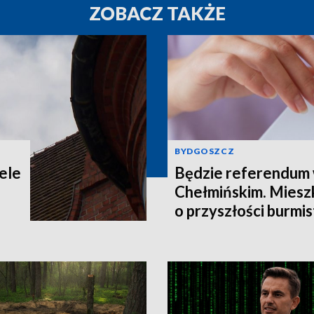
ZOBACZ TAKŻE
BYDGOSZCZ
ele
Będzie referendum
Chełmińskim. Miesz
o przyszłości burmis