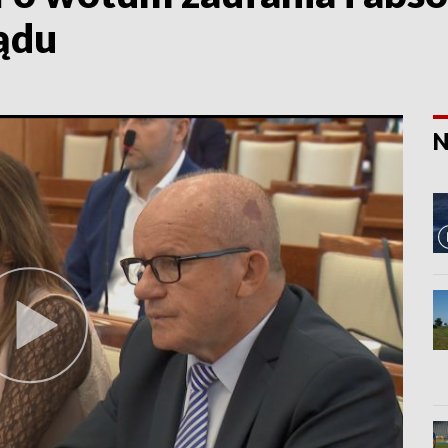
ądu
N