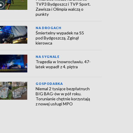
TVP3 Bydgoszcz i TVP Sport.
Zawisza i Olimpia walczą o
punkty
NA DROGACH
Śmiertelny wypadek na S5
pod Bydgoszczą. Zginął
kierowca
NA SYGNALE
Tragedia w Inowrocławiu. 47-
latek wypadł z 4. piętra
GOSPODARKA
Niemal 2 tysiące bezpłatnych
BIG BAG-ów w pół roku.
Torunianie chętnie korzystają
z nowej usługi MPO