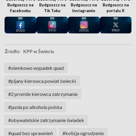
Bydgoszcz na
Bydgoszcz na
Bydgoszcz na
Bydgoszcz na
Facebooku
Tik Toku
Instagramie
portalu X
Źródło:
KPP w Świeciu
#siemkowo wypadek quad
#pijany kierowca powiat świecki
#2 promile kierowca zatrzymanie
#jazda po alkoholu polska
#obywatelskie zatrzymanie świadek
#quad bez uprawnień
#kolizja ogrodzenie