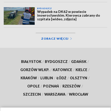
BYDGOSZCZ
Wypadek na DK62 w powiecie
inowrocławskim. Kierowca zabrany do
szpitala [wideo, zdjęcia]
ZOBACZ WIĘCEJ
BIAŁYSTOK
/
BYDGOSZCZ
/
GDAŃSK
/
GORZÓW WLKP.
/
KATOWICE
/
KIELCE
/
KRAKÓW
/
LUBLIN
/
ŁÓDŹ
/
OLSZTYN
/
OPOLE
/
POZNAŃ
/
RZESZÓW
/
SZCZECIN
/
WARSZAWA
/
WROCŁAW