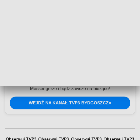
Dołącz do kanału nadawczego TVP3
Bydgoszcz
Najświeższe informacje z Kujaw i Pomorza na wyciągnięcie
ręki. Wejdź na kanał nadawczy TVP3 Bydgoszcz w
Messengerze i bądź zawsze na bieżąco!
WEJDŹ NA KANAŁ TVP3 BYDGOSZCZ»
Obserwuj TVP3
Obserwuj TVP3
Obserwuj TVP3
Obserwuj TVP3