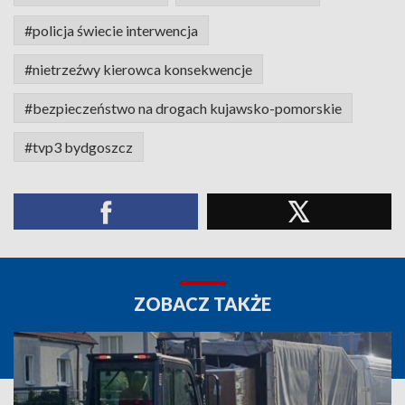
#policja świecie interwencja
#nietrzeźwy kierowca konsekwencje
#bezpieczeństwo na drogach kujawsko-pomorskie
#tvp3 bydgoszcz
ZOBACZ TAKŻE