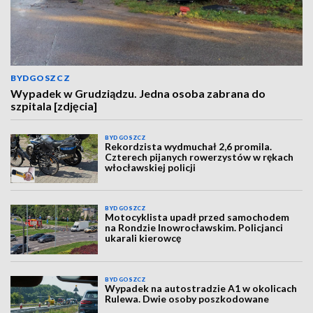
BYDGOSZCZ
Wypadek w Grudziądzu. Jedna osoba zabrana do
szpitala [zdjęcia]
BYDGOSZCZ
Rekordzista wydmuchał 2,6 promila.
Czterech pijanych rowerzystów w rękach
włocławskiej policji
BYDGOSZCZ
Motocyklista upadł przed samochodem
na Rondzie Inowrocławskim. Policjanci
ukarali kierowcę
BYDGOSZCZ
Wypadek na autostradzie A1 w okolicach
Rulewa. Dwie osoby poszkodowane