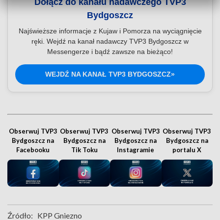
Dołącz do kanału nadawczego TVP3
Bydgoszcz
Najświeższe informacje z Kujaw i Pomorza na wyciągnięcie
ręki. Wejdź na kanał nadawczy TVP3 Bydgoszcz w
Messengerze i bądź zawsze na bieżąco!
WEJDŹ NA KANAŁ TVP3 BYDGOSZCZ»
Obserwuj TVP3
Obserwuj TVP3
Obserwuj TVP3
Obserwuj TVP3
Bydgoszcz na
Bydgoszcz na
Bydgoszcz na
Bydgoszcz na
Facebooku
Tik Toku
Instagramie
portalu X
Źródło:
KPP Gniezno