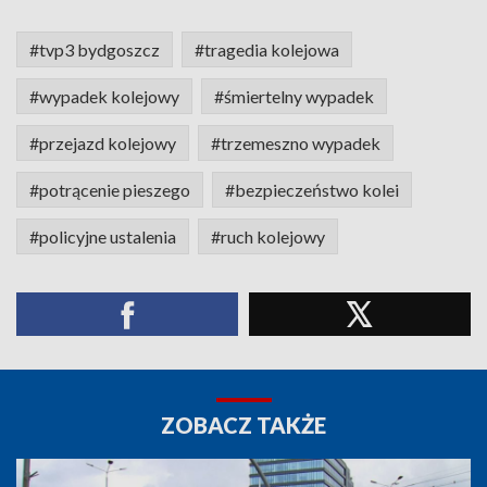
#tvp3 bydgoszcz
#tragedia kolejowa
#wypadek kolejowy
#śmiertelny wypadek
#przejazd kolejowy
#trzemeszno wypadek
#potrącenie pieszego
#bezpieczeństwo kolei
#policyjne ustalenia
#ruch kolejowy
ZOBACZ TAKŻE