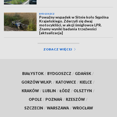
BYDGOSZCZ
Poważny wypadek w Sitnie koło Sępólna
Krajeńskiego. Zderzyli się dwaj
motocykliści, w akcji śmigłowce LPR.
Znamy wyniki badania trzeźwości
[aktualizacja]
ZOBACZ WIĘCEJ
BIAŁYSTOK
/
BYDGOSZCZ
/
GDAŃSK
/
GORZÓW WLKP.
/
KATOWICE
/
KIELCE
/
KRAKÓW
/
LUBLIN
/
ŁÓDŹ
/
OLSZTYN
/
OPOLE
/
POZNAŃ
/
RZESZÓW
/
SZCZECIN
/
WARSZAWA
/
WROCŁAW