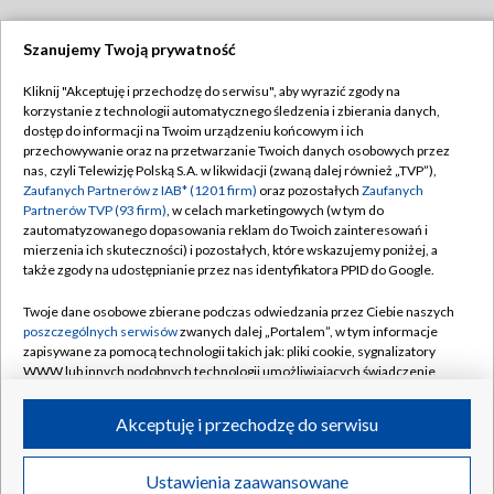
Szanujemy Twoją prywatność
Dołącz do nas:
Kliknij "Akceptuję i przechodzę do serwisu", aby wyrazić zgody na
korzystanie z technologii automatycznego śledzenia i zbierania danych,
TVP
dostęp do informacji na Twoim urządzeniu końcowym i ich
Abonament TVP
przechowywanie oraz na przetwarzanie Twoich danych osobowych przez
Regulamin TVP
nas, czyli Telewizję Polską S.A. w likwidacji (zwaną dalej również „TVP”),
Emisja w TVP
Zaufanych Partnerów z IAB* (1201 firm)
oraz pozostałych
Zaufanych
Polityka prywatności
Partnerów TVP (93 firm)
, w celach marketingowych (w tym do
Centrum informacji TVP
Moje zgody
zautomatyzowanego dopasowania reklam do Twoich zainteresowań i
mierzenia ich skuteczności) i pozostałych, które wskazujemy poniżej, a
Naziemna Telewizja Cyfrowa
Pomoc
także zgody na udostępnianie przez nas identyfikatora PPID do Google.
Sklep TVP
Biuro reklamy
Twoje dane osobowe zbierane podczas odwiedzania przez Ciebie naszych
Rada Programowa
poszczególnych serwisów
zwanych dalej „Portalem”, w tym informacje
Kontakt
zapisywane za pomocą technologii takich jak: pliki cookie, sygnalizatory
System NOS
WWW lub innych podobnych technologii umożliwiających świadczenie
dopasowanych i bezpiecznych usług, personalizację treści oraz reklam,
Informacje o nadawcy
Kanały
udostępnianie funkcji mediów społecznościowych oraz analizowanie
Akceptuję i przechodzę do serwisu
ruchu w Internecie.
Program dla prasy
©2026 Telewizja Polska S.A. w likwidacji
Biuro Reklamy
Twoje dane osobowe zbierane podczas odwiedzania przez Ciebie
Ustawienia zaawansowane
poszczególnych serwisów
na Portalu, takie jak adresy IP, identyfikatory