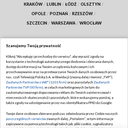
KRAKÓW
/
LUBLIN
/
ŁÓDŹ
/
OLSZTYN
/
OPOLE
/
POZNAŃ
/
RZESZÓW
/
SZCZECIN
/
WARSZAWA
/
WROCŁAW
Szanujemy Twoją prywatność
Dołącz do nas:
Kliknij "Akceptuję i przechodzę do serwisu", aby wyrazić zgody na
korzystanie z technologii automatycznego śledzenia i zbierania danych,
TVP
dostęp do informacji na Twoim urządzeniu końcowym i ich
Abonament TVP
przechowywanie oraz na przetwarzanie Twoich danych osobowych przez
Regulamin TVP
nas, czyli Telewizję Polską S.A. w likwidacji (zwaną dalej również „TVP”),
Emisja w TVP
Zaufanych Partnerów z IAB* (1201 firm)
oraz pozostałych
Zaufanych
Polityka prywatności
Partnerów TVP (93 firm)
, w celach marketingowych (w tym do
Centrum informacji TVP
Moje zgody
zautomatyzowanego dopasowania reklam do Twoich zainteresowań i
mierzenia ich skuteczności) i pozostałych, które wskazujemy poniżej, a
Naziemna Telewizja Cyfrowa
Pomoc
także zgody na udostępnianie przez nas identyfikatora PPID do Google.
Sklep TVP
Biuro reklamy
Twoje dane osobowe zbierane podczas odwiedzania przez Ciebie naszych
Rada Programowa
poszczególnych serwisów
zwanych dalej „Portalem”, w tym informacje
Kontakt
zapisywane za pomocą technologii takich jak: pliki cookie, sygnalizatory
System NOS