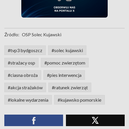
Źródło:
OSP Solec Kujawski
#tvp3 bydgoszcz
#solec kujawski
#strażacy osp
#pomoc zwierzętom
#ciasna obroża
#pies interwencja
#akcja strażaków
#ratunek zwierząt
#lokalne wydarzenia
#kujawsko pomorskie