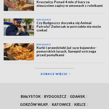
Kruszwicy. Ponad 4 mln zł kary za
nieuczciwe zapisy w umowach z rolnikami
BYDGOSZCZ
Czy Bydgoszcz doczeka się Animal
Patrolu? Zwierzak w potrzebie nie może
czekać
BYDGOSZCZ
Kurki i prawdziwki już są w kujawsko-
pomorskich lasach. Sanepid ostrzega
przed pomyłkami
ZOBACZ WIĘCEJ
BIAŁYSTOK
/
BYDGOSZCZ
/
GDAŃSK
/
GORZÓW WLKP.
/
KATOWICE
/
KIELCE
/