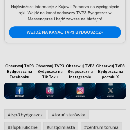
Najświeższe informacje z Kujaw i Pomorza na wyciągnięcie
ręki. Wejdź na kanał nadawczy TVP3 Bydgoszcz w
Messengerze i bądź zawsze na bieżąco!
WEJDŹ NA KANAŁ TVP3 BYDGOSZCZ»
Obserwuj TVP3
Obserwuj TVP3
Obserwuj TVP3
Obserwuj TVP3
Bydgoszcz na
Bydgoszcz na
Bydgoszcz na
Bydgoszcz na
Facebooku
Tik Toku
Instagramie
portalu X
#tvp3 bydgoszcz
#toruń starówka
#słupki uliczne
#urząd miasta
#centrum torunia