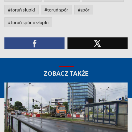
#toruń słupki
#toruń spór
#spór
#toruń spór o słupki
ZOBACZ TAKŻE