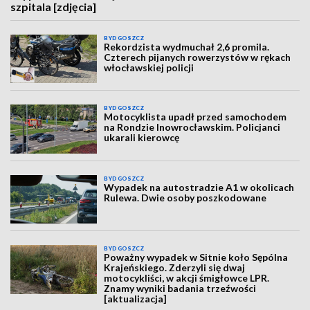
szpitala [zdjęcia]
BYDGOSZCZ
Rekordzista wydmuchał 2,6 promila.
Czterech pijanych rowerzystów w rękach
włocławskiej policji
BYDGOSZCZ
Motocyklista upadł przed samochodem
na Rondzie Inowrocławskim. Policjanci
ukarali kierowcę
BYDGOSZCZ
Wypadek na autostradzie A1 w okolicach
Rulewa. Dwie osoby poszkodowane
BYDGOSZCZ
Poważny wypadek w Sitnie koło Sępólna
Krajeńskiego. Zderzyli się dwaj
motocykliści, w akcji śmigłowce LPR.
Znamy wyniki badania trzeźwości
[aktualizacja]