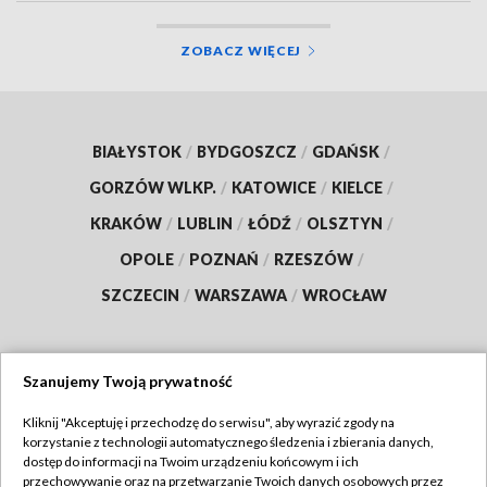
ZOBACZ WIĘCEJ
BIAŁYSTOK
/
BYDGOSZCZ
/
GDAŃSK
/
GORZÓW WLKP.
/
KATOWICE
/
KIELCE
/
KRAKÓW
/
LUBLIN
/
ŁÓDŹ
/
OLSZTYN
/
OPOLE
/
POZNAŃ
/
RZESZÓW
/
SZCZECIN
/
WARSZAWA
/
WROCŁAW
Szanujemy Twoją prywatność
Dołącz do nas:
Kliknij "Akceptuję i przechodzę do serwisu", aby wyrazić zgody na
korzystanie z technologii automatycznego śledzenia i zbierania danych,
TVP
dostęp do informacji na Twoim urządzeniu końcowym i ich
Abonament TVP
przechowywanie oraz na przetwarzanie Twoich danych osobowych przez