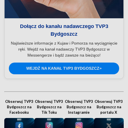
Dołącz do kanału nadawczego TVP3
Bydgoszcz
Najświeższe informacje z Kujaw i Pomorza na wyciągnięcie
ręki. Wejdź na kanał nadawczy TVP3 Bydgoszcz w
Messengerze i bądź zawsze na bieżąco!
WEJDŹ NA KANAŁ TVP3 BYDGOSZCZ»
Obserwuj TVP3
Obserwuj TVP3
Obserwuj TVP3
Obserwuj TVP3
Bydgoszcz na
Bydgoszcz na
Bydgoszcz na
Bydgoszcz na
Facebooku
Tik Toku
Instagramie
portalu X