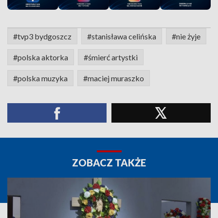
#tvp3 bydgoszcz
#stanisława celińska
#nie żyje
#polska aktorka
#śmierć artystki
#polska muzyka
#maciej muraszko
ZOBACZ TAKŻE