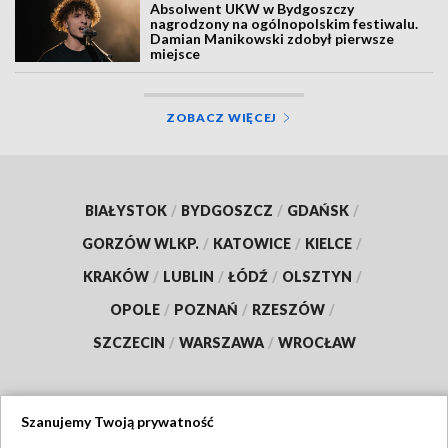
Absolwent UKW w Bydgoszczy
nagrodzony na ogólnopolskim festiwalu.
Damian Manikowski zdobył pierwsze
miejsce
ZOBACZ WIĘCEJ
BIAŁYSTOK
/
BYDGOSZCZ
/
GDAŃSK
/
GORZÓW WLKP.
/
KATOWICE
/
KIELCE
/
KRAKÓW
/
LUBLIN
/
ŁÓDŹ
/
OLSZTYN
/
OPOLE
/
POZNAŃ
/
RZESZÓW
/
SZCZECIN
/
WARSZAWA
/
WROCŁAW
Szanujemy Twoją prywatność
Dołącz do nas: