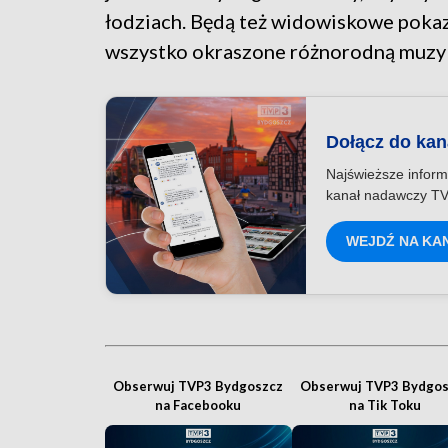
łodziach. Będą też widowiskowe poka
wszystko okraszone różnorodną muzyk
Dołącz do ka
Najświeższe inform
kanał nadawczy TV
WEJDŹ NA KA
Obserwuj TVP3 Bydgoszcz
Obserwuj TVP3 Bydgos
na Facebooku
na Tik Toku