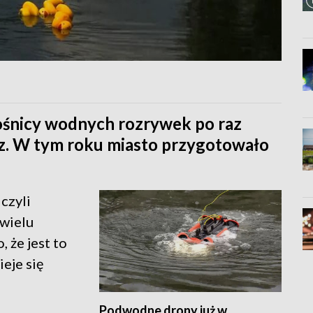
łośnicy wodnych rozrywek po raz
cz. W tym roku miasto przygotowało
, czyli
 wielu
 że jest to
ieje się
Podwodne drony już w