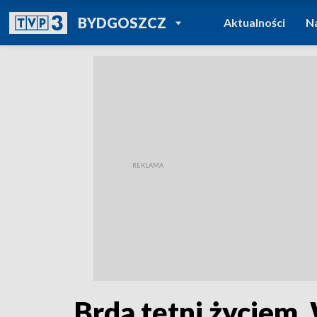
POWRÓT DO
BYDGOSZCZ
Aktualności
N
TVP REGIONY
Brda tętni życiem.