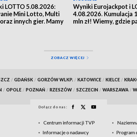
i LOTTO 5.08.2026:
Wyniki Eurojackpot i 
anie Mini Lotto, Multi
4.08.2026. Kumulacja 
 oraz innych gier. Mamy
mln zł! Wiemy, gdzie p
!
wysokie wygrane
ZOBACZ WIĘCEJ
SZCZ
/
GDAŃSK
/
GORZÓW WLKP.
/
KATOWICE
/
KIELCE
/
KRA
N
/
OPOLE
/
POZNAŃ
/
RZESZÓW
/
SZCZECIN
/
WARSZAWA
/
W
Dołącz do nas:
Centrum informacji TVP
Naziemna
Informacje o nadawcy
Program d