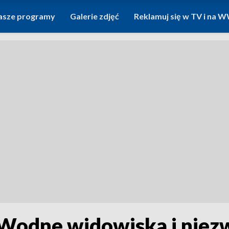
asze programy
Galerie zdjęć
Reklamuj się w TV i na
 Wodne widowiska i niez