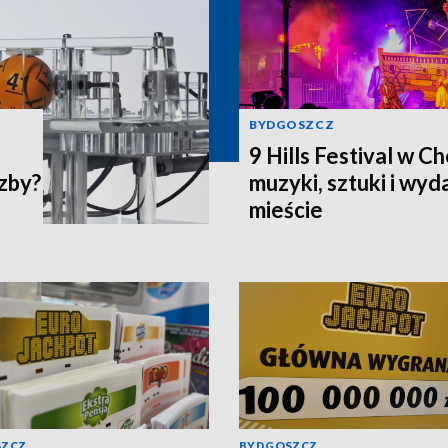
BYDGOSZCZ
9 Hills Festival w C
czby?
muzyki, sztuki i wy
mieście
SZCZ
BYDGOSZCZ