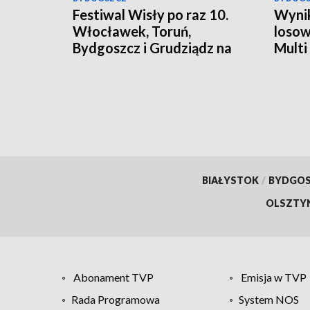
Festiwal Wisły po raz 10.
Wynik
Włocławek, Toruń,
losow
Bydgoszcz i Grudziądz na
Multi
trasie jubileuszowej edycji
liczby
BIAŁYSTOK
/
BYDGO
OLSZTY
Abonament TVP
Emisja w TVP
Rada Programowa
System NOS