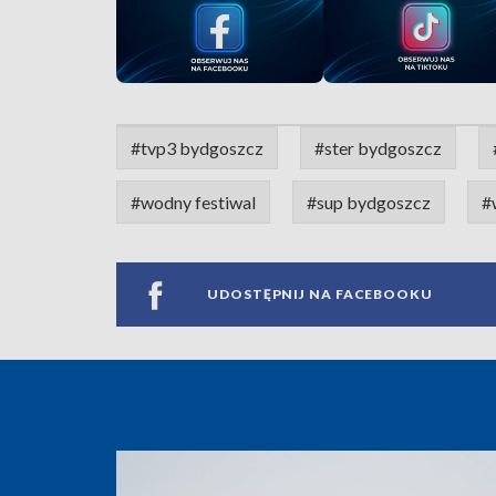
#tvp3 bydgoszcz
#ster bydgoszcz
#wodny festiwal
#sup bydgoszcz
#
UDOSTĘPNIJ NA FACEBOOKU