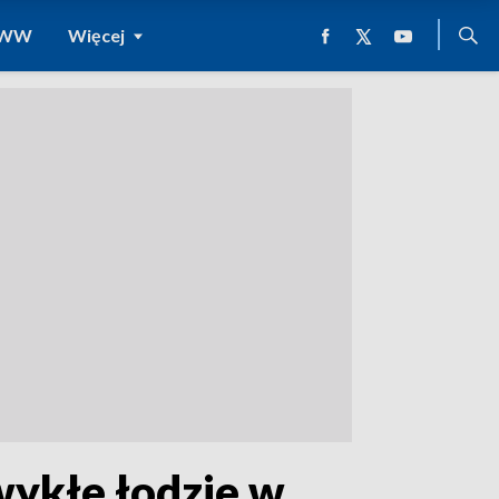
 WWW
Więcej
wykłe łodzie w