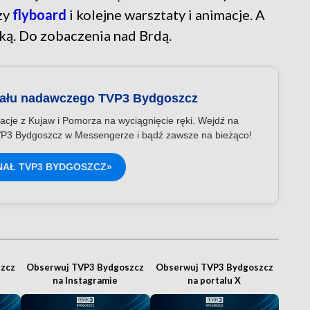
zy
flyboard
i kolejne warsztaty i animacje. A
ą. Do zobaczenia nad Brdą.
nału nadawczego TVP3 Bydgoszcz
acje z Kujaw i Pomorza na wyciągnięcie ręki. Wejdź na
P3 Bydgoszcz w Messengerze i bądź zawsze na bieżąco!
NAŁ TVP3 BYDGOSZCZ»
zcz
Obserwuj TVP3 Bydgoszcz
Obserwuj TVP3 Bydgoszcz
na Instagramie
na portalu X