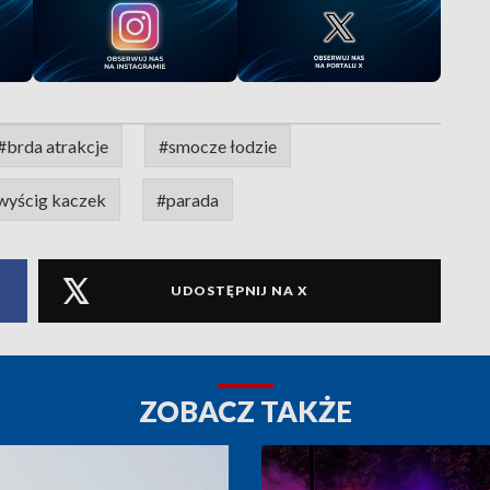
#brda atrakcje
#smocze łodzie
wyścig kaczek
#parada
UDOSTĘPNIJ NA X
ZOBACZ TAKŻE