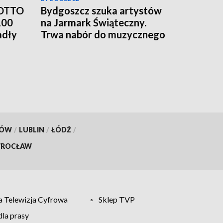
LOTTO
Bydgoszcz szuka artystów
100
na Jarmark Świąteczny.
adły
Trwa nabór do muzycznego
programu
KÓW
/
LUBLIN
/
ŁÓDŹ
/
ROCŁAW
 Telewizja Cyfrowa
Sklep TVP
la prasy