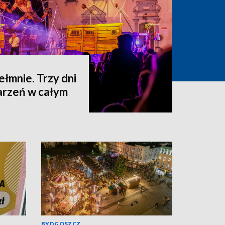
hełmnie. Trzy dni
darzeń w całym
BYDGOSZCZ