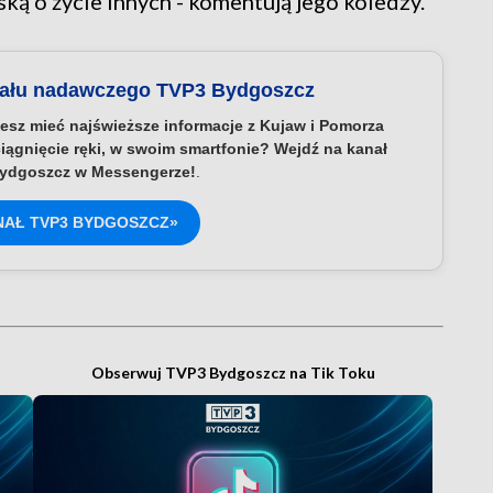
ką o życie innych - komentują jego koledzy.
nału nadawczego TVP3 Bydgoszcz
esz mieć najświeższe informacje z Kujaw i Pomorza
iągnięcie ręki, w swoim smartfonie? Wejdź na kanał
ydgoszcz w Messengerze!
.
NAŁ TVP3 BYDGOSZCZ»
Obserwuj TVP3 Bydgoszcz na Tik Toku