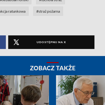
akcja ratunkowa
#straż pożarna
UDOSTĘPNIJ NA X
ZOBACZ TAKŻE