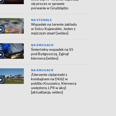
się proces w sprawie
porwania w Grudziądzu
NA SYGNALE
Wypadek na terenie zakładu
w Solcu Kujawskim. Jeden z
mężczyzn zmarł [wideo]
NA DROGACH
Śmiertelny wypadek na S5
pod Bydgoszczą. Zginął
kierowca [wideo]
NA DROGACH
Zderzenie ciężarówki z
kombajnem na DK62 w
pobliżu Kruszwicy. Kierowca
uwięziony, LPR w akcji
[aktualizacja, wideo]