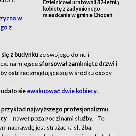
Dzielnicowi uratowali 82‑letnią
kobietę z zadymionego
mieszkania w gminie Choceń
zyzna w
 go z
się z budynku
ze swojego domu i
ciu na miejsce
sforsował zamknięte drzwi i
 aby ostrzec znajdujące się w środku osoby.
u
udało się
ewakuować dwie kobiety
.
o
przykład najwyższego profesjonalizmu,
ocy
– nawet poza godzinami służby. - To
ym naprawdę jest strażacka służba: