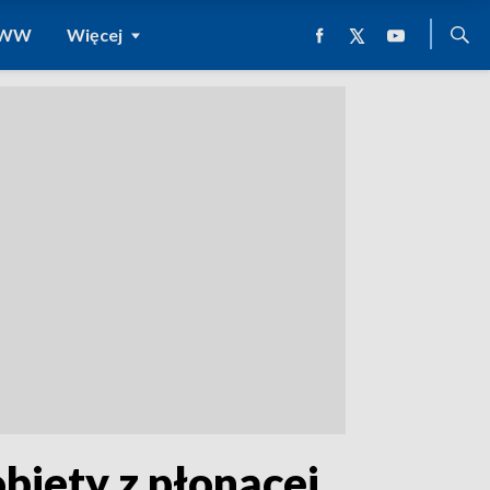
 WWW
Więcej
biety z płonącej