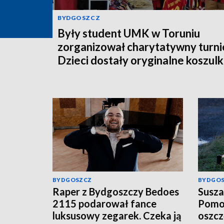
BYDGOSZCZ
Były student UMK w Toruniu
zorganizował charytatywny turnie
Dzieci dostały oryginalne koszulk
piłkarskie [zdjęcia]
BYDGOSZCZ
BYDGO
Raper z Bydgoszczy Bedoes
Susza
2115 podarował fance
Pomor
luksusowy zegarek. Czeka ją
oszc