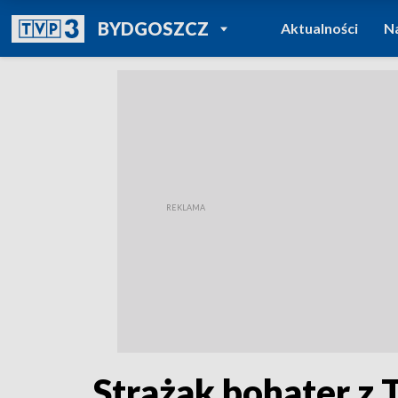
POWRÓT DO
BYDGOSZCZ
Aktualności
N
TVP REGIONY
Strażak bohater z 