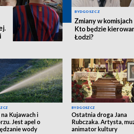
BYDGOSZCZ
Zmiany w komisjach 
j.
Kto będzie kierowa
i
Łodzi?
SZCZ
BYDGOSZCZ
 na Kujawach i
Ostatnia droga Jana
zu. Jest apel o
Rubczaka. Artysta, mu
zędzanie wody
animator kultury