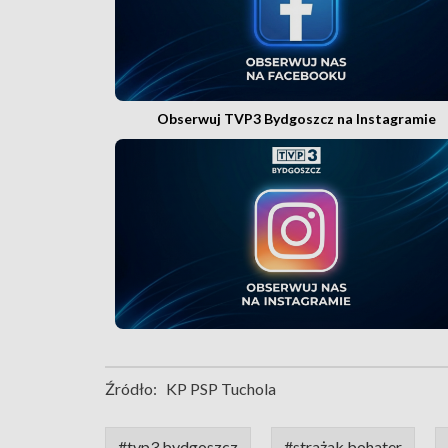
Obserwuj TVP3 Bydgoszcz na Instagramie
Źródło:
KP PSP Tuchola
#tvp3 bydgoszcz
#strażak bohater