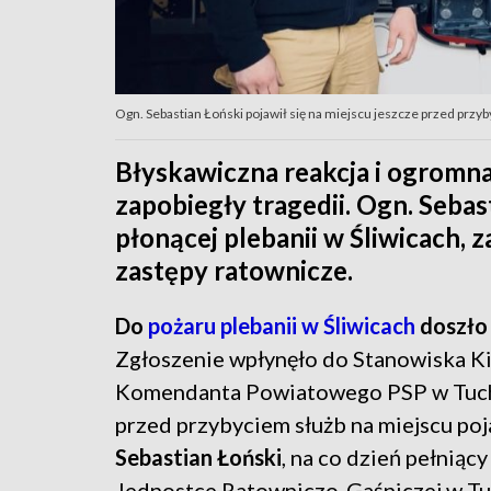
Ogn. Sebastian Łoński pojawił się na miejscu jeszcze przed prz
Błyskawiczna reakcja i ogromna
zapobiegły tragedii. Ogn. Sebas
płonącej plebanii w Śliwicach, 
zastępy ratownicze.
Do
pożaru plebanii w Śliwicach
doszło
Zgłoszenie wpłynęło do Stanowiska K
Komendanta Powiatowego PSP w Tucho
przed przybyciem służb na miejscu poj
Sebastian Łoński
, na co dzień pełniący
Jednostce Ratowniczo-Gaśniczej w Tu