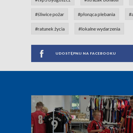
#śliwice pożar
#płonąca plebania
#
#ratunek życia
#lokalne wydarzenia
UDOSTĘPNIJ NA FACEBOOKU