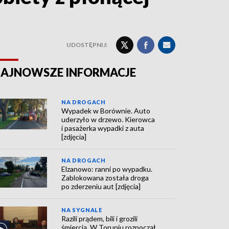
UDOSTĘPNIJ:
AJNOWSZE INFORMACJE
NA DROGACH
Wypadek w Borównie. Auto
uderzyło w drzewo. Kierowca
i pasażerka wypadki z auta
[zdjęcia]
NA DROGACH
Elzanowo: ranni po wypadku.
Zablokowana została droga
po zderzeniu aut [zdjęcia]
NA SYGNALE
Razili prądem, bili i grozili
śmiercią. W Toruniu rozpoczął