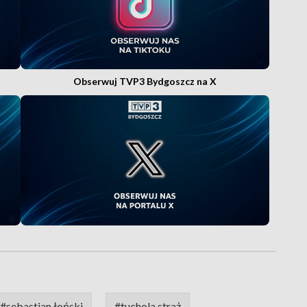
Obserwuj TVP3 Bydgoszcz na X
#sebastian łoński
#tuchola straż