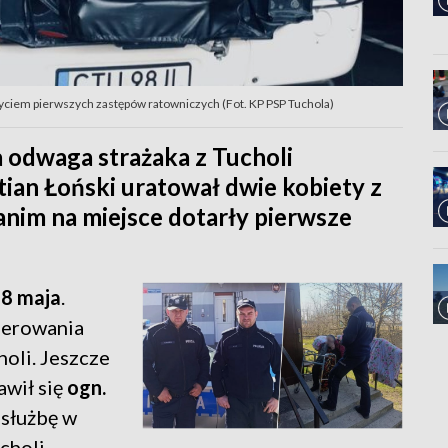
ybyciem pierwszych zastępów ratowniczych (Fot. KP PSP Tuchola)
 odwaga strażaka z Tucholi
tian Łoński uratował dwie kobiety z
zanim na miejsce dotarły pierwsze
 8 maja
.
ierowania
li. Jeszcze
awił się
ogn.
 służbę w
choli.