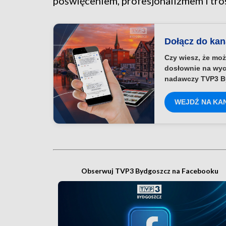
poświęceniem, profesjonalizmem i tros
Dołącz do ka
Czy wiesz, że moż
dosłownie na wyc
nadawczy TVP3 B
WEJDŹ NA KA
Obserwuj TVP3 Bydgoszcz na Facebooku