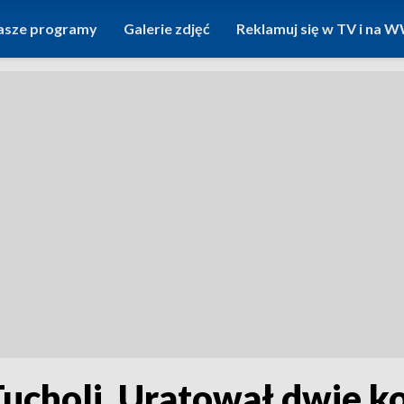
asze programy
Galerie zdjęć
Reklamuj się w TV i na
Tucholi. Uratował dwie ko