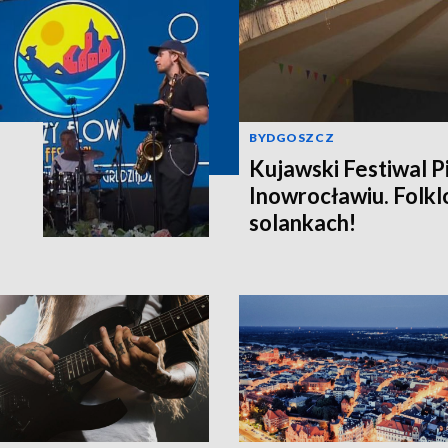
BYDGOSZCZ
Kujawski Festiwal P
Inowrocławiu. Folklo
solankach!