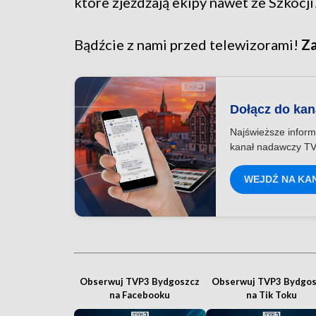
które zjeżdżają ekipy nawet ze Szkocji
Bądźcie z nami przed telewizorami!
Za
Dołącz do ka
Najświeższe inform
kanał nadawczy TV
WEJDŹ NA KA
Obserwuj TVP3 Bydgoszcz
Obserwuj TVP3 Bydgos
na Facebooku
na Tik Toku