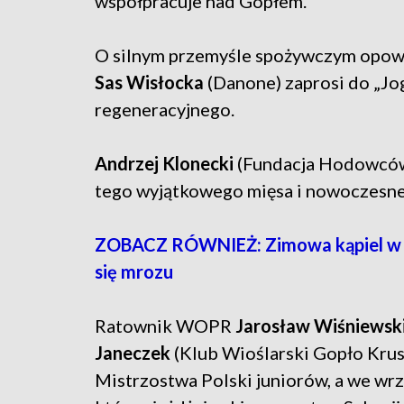
współpracuje nad Gopłem.
O silnym przemyśle spożywczym opo
Sas Wisłocka
(Danone) zaprosi do „Jog
regeneracyjnego.
Andrzej Klonecki
(Fundacja Hodowców 
tego wyjątkowego mięsa i nowoczesnej
ZOBACZ RÓWNIEŻ: Zimowa kąpiel w je
się mrozu
Ratownik WOPR
Jarosław Wiśniewsk
Janeczek
(Klub Wioślarski Gopło Krusz
Mistrzostwa Polski juniorów, a we wr