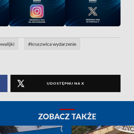
walijki
#kruszwica wydarzenie
UDOSTĘPNIJ NA X
ZOBACZ TAKŻE