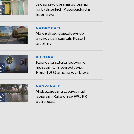
Jak suszyć ubrania po praniu
na bydgoskich Kapuściskach?
Spór trwa
NA DROGACH
Nowe drogi dojazdowe do
bydgoskich szpitali. Ruszył
przetarg
KULTURA
Kujawska sztuka ludowa w
muzeum w Inowrocławiu.
Ponad 200 prac na wystawie
NA SYGNALE
Niebezpieczna zabawa nad
jeziorem. Ratownicy WOPR
ostrzegają