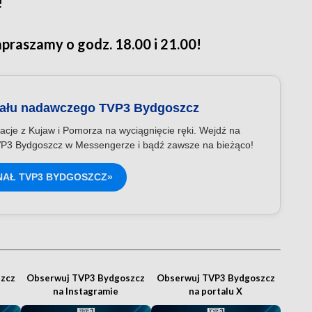
!
praszamy o godz. 18.00 i 21.00!
nału nadawczego TVP3 Bydgoszcz
acje z Kujaw i Pomorza na wyciągnięcie ręki. Wejdź na
P3 Bydgoszcz w Messengerze i bądź zawsze na bieżąco!
NAŁ TVP3 BYDGOSZCZ»
zcz
Obserwuj TVP3 Bydgoszcz
Obserwuj TVP3 Bydgoszcz
na Instagramie
na portalu X