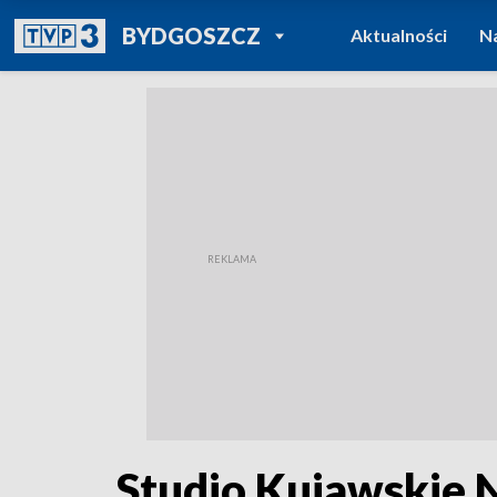
POWRÓT DO
BYDGOSZCZ
Aktualności
N
TVP REGIONY
Studio Kujawskie N