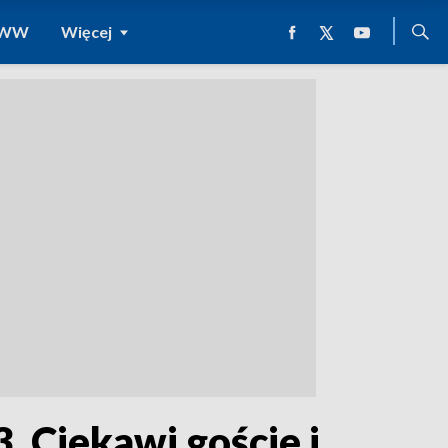
 WWW
Więcej
. Ciekawi goście i