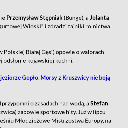
wie
Przemysław Stępniak
(Bunge), a
Jolanta
urtowej Wioski” i zdradzi tajniki rolnictwa
Polskiej Białej Gęsi) opowie o walorach
 odsłonie kujawskiej kuchni.
ziorze Gopło. Morsy z Kruszwicy nie boją
i
przypomni o zasadach nad wodą, a
Stefan
wica) zapowie sportowe hity. Już w lipcu
ześniu Młodzieżowe Mistrzostwa Europy, na