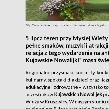
Olga Taraszka-Knuth zaprosiła do studia wielu ciekawych gości
5 lipca teren przy Mysiej Wieży
pełne smaków, muzyki i atrakcji 
relacja z tego wydarzenia na a
Kujawskie Nowalijki" masa świe
Regionalne przysmaki, koncerty, konk
kulinarny, spektakl dla dzieci oraz licz
edukacyjne i zdrowotne – wszystko to
uczestników
Kujawskich Nowalijek
pr
Wieży w Kruszwicy. W naszym studiu 
co się działo 5 lipca w mieście Popiela