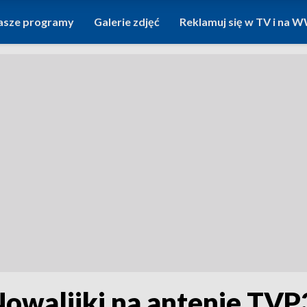
asze programy
Galerie zdjęć
Reklamuj się w TV i na
owalijki na antenie TVP3