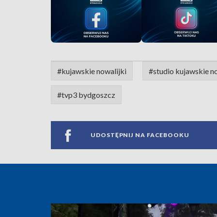
#kujawskie nowalijki
#studio kujawskie no
#tvp3 bydgoszcz
UDOSTĘPNIJ NA FACEBOOKU