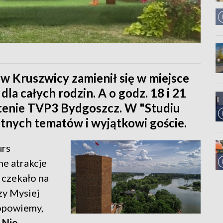
 w Kruszwicy zamienił się w miejsce
dla całych rodzin. A o godz. 18 i 21
ntenie TVP3 Bydgoszcz. W "Studiu
tnych tematów i wyjątkowi goście.
urs
ne atrakcje
 czekało na
zy Mysiej
opowiemy,
.
Nie