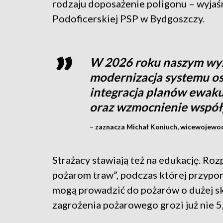
rodzaju doposażenie poligonu – wyjaśn
Podoficerskiej PSP w Bydgoszczy.
W 2026 roku naszym wyz
modernizacja systemu ost
integracja planów ewaku
oraz wzmocnienie współ
– zaznacza Michał Koniuch, wicewojewo
Strażacy stawiają też na edukację. Ro
pożarom traw”, podczas której przypom
mogą prowadzić do pożarów o dużej sk
zagrożenia pożarowego grozi już nie 5,