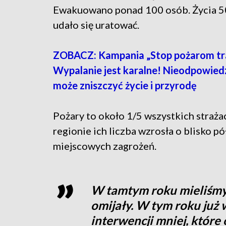
Ewakuowano ponad 100 osób. Życia 50
udało się uratować.
ZOBACZ: Kampania „Stop pożarom tr
Wypalanie jest karalne! Nieodpowied
może zniszczyć życie i przyrodę
Pożary to około 1/5 wszystkich straża
regionie ich liczba wzrosła o blisko pó
miejscowych zagrożeń.
W tamtym roku mieliśmy 
omijały. W tym roku już 
interwencji mniej, któr