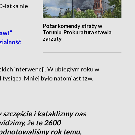
-latka nie
Pożar komendy straży w
Toruniu. Prokuratura stawia
aw!”
zarzuty
zialność
ckich interwencji. W ubiegłym roku w
ł tysiąca. Mniej było natomiast tzw.
szczęście i kataklizmy nas
widzimy, że te 2600
e odnotowaliśmy rok temu,