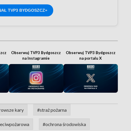
NAŁ TVP3 BYDGOSZCZ»
zcz
Obserwuj TVP3 Bydgoszcz
Obserwuj TVP3 Bydgoszcz
na Instagramie
na portalu X
rowsze kary
#straż pożarna
zeciwpożarowa
#ochrona środowiska