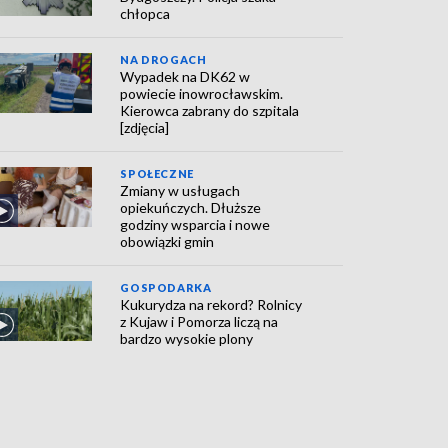
chłopca
NA DROGACH
Wypadek na DK62 w
powiecie inowrocławskim.
Kierowca zabrany do szpitala
[zdjęcia]
SPOŁECZNE
Zmiany w usługach
opiekuńczych. Dłuższe
godziny wsparcia i nowe
obowiązki gmin
GOSPODARKA
Kukurydza na rekord? Rolnicy
z Kujaw i Pomorza liczą na
bardzo wysokie plony