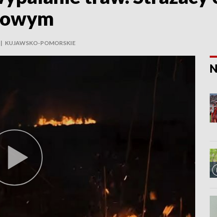
arowym
|
KUJAWSKO-POMORSKIE
N