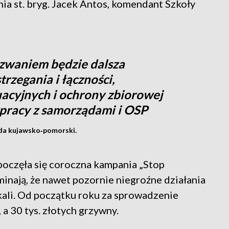
ia st. bryg. Jacek Antos, komendant Szkoły
waniem będzie dalsza
rzegania i łączności,
acyjnych i ochrony zbiorowej
pracy z samorządami i OSP
da kujawsko‑pomorski.
zpoczęła się coroczna kampania „Stop
inają, że nawet pozornie niegroźne działania
ali. Od początku roku za sprowadzenie
 a 30 tys. złotych grzywny.