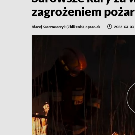
zagrożeniem poż
Błażej Karczmarczyk (Zbliżenia), oprac. ak
2026-03-03