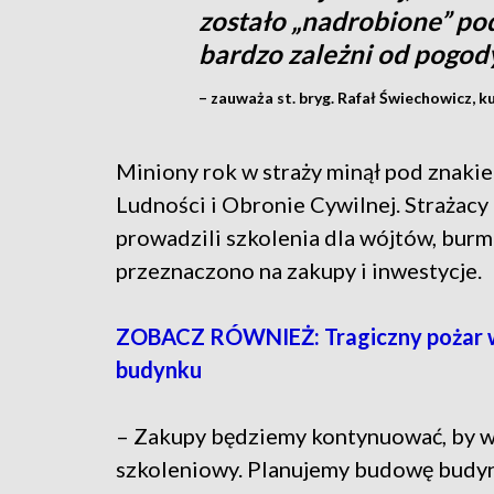
zostało „nadrobione” po
bardzo zależni od pogod
– zauważa st. bryg. Rafał Świechowicz,
Miniony rok w straży minął pod znaki
Ludności i Obronie Cywilnej. Strażacy
prowadzili szkolenia dla wójtów, burm
przeznaczono na zakupy i inwestycje.
ZOBACZ RÓWNIEŻ: Tragiczny pożar w 
budynku
– Zakupy będziemy kontynuować, by w
szkoleniowy. Planujemy budowę budy