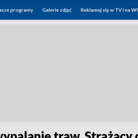
asze programy
Galerie zdjęć
Reklamuj się w TV i na
ypalanie traw. Strażacy 