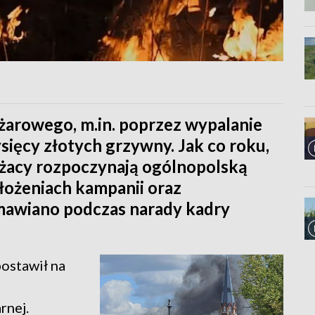
żarowego, m.in. poprzez wypalanie
ysięcy złotych grzywny. Jak co roku,
rażacy rozpoczynają ogólnopolską
ałożeniach kampanii oraz
awiano podczas narady kadry
ostawił na
rnej.