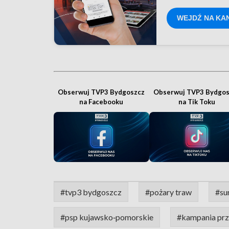
WEJDŹ NA KA
Obserwuj TVP3 Bydgoszcz
Obserwuj TVP3 Bydgos
na Facebooku
na Tik Toku
#tvp3 bydgoszcz
#pożary traw
#su
#psp kujawsko‑pomorskie
#kampania pr