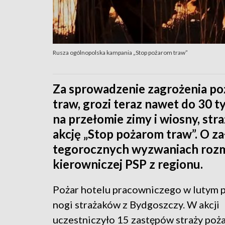
Rusza ogólnopolska kampania „Stop pożarom traw”
Za sprowadzenie zagrożenia po
traw, grozi teraz nawet do 30 t
na przełomie zimy i wiosny, st
akcję „Stop pożarom traw”. O z
tegorocznych wyzwaniach rozm
kierowniczej PSP z regionu.
Pożar hotelu pracowniczego w lutym p
nogi strażaków z Bydgoszczy. W akcji
uczestniczyło 15 zastępów straży poża