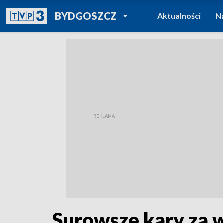
POWRÓT DO
BYDGOSZCZ
Aktualności
N
TVP REGIONY
Surowsze kary za w