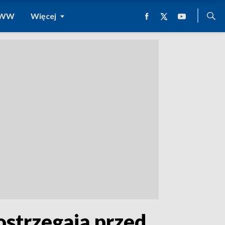
 WWW
Więcej
ostrzegają przed