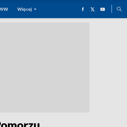
 WWW
Więcej
Pomorzu.