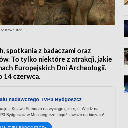
jonatów historii
 spotkania z badaczami oraz
. To tylko niektóre z atrakcji, jakie
ach Europejskich Dni Archeologii.
o 14 czerwca.
nału nadawczego TVP3 Bydgoszcz
acje z Kujaw i Pomorza na wyciągnięcie ręki. Wejdź na
P3 Bydgoszcz w Messengerze i bądź zawsze na bieżąco!
NAŁ TVP3 BYDGOSZCZ»