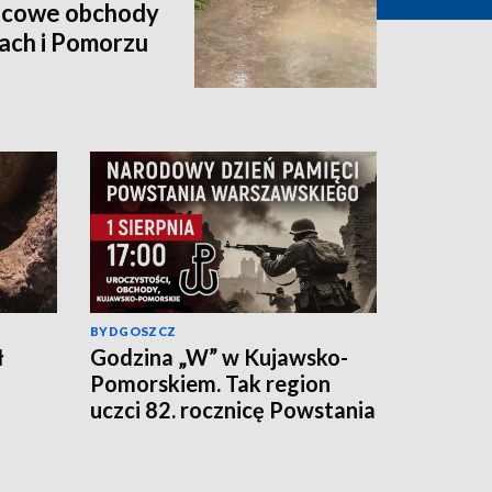
nicowe obchody
ach i Pomorzu
BYDGOSZCZ
ł
Godzina „W” w Kujawsko-
Pomorskiem. Tak region
uczci 82. rocznicę Powstania
Warszawskiego