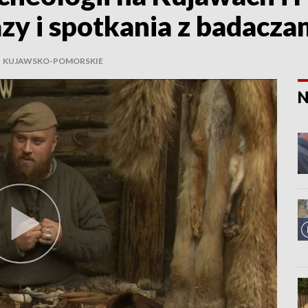
zy i spotkania z badacza
|
KUJAWSKO-POMORSKIE
N