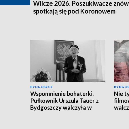
Wilcze 2026. Poszukiwacze znów
spotkają się pod Koronowem
BYDGOSZCZ
BYDGO
Wspomnienie bohaterki.
Nie t
Pułkownik Urszula Tauer z
filmo
Bydgoszczy walczyła w
walcz
powstaniu warszawskim.
Wars
Zobacz reportaż