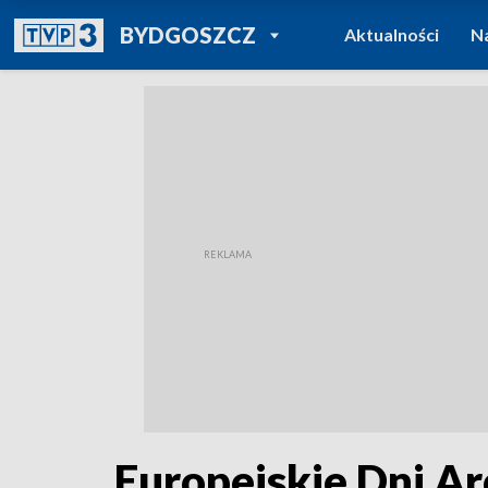
POWRÓT DO
BYDGOSZCZ
Aktualności
N
TVP REGIONY
Europejskie Dni Ar