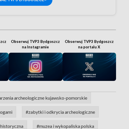
zcz
Obserwuj TVP3 Bydgoszcz
Obserwuj TVP3 Bydgoszcz
na Instagramie
na portalu X
rzenia archeologiczne kujawsko-pomorskie
logami
#zabytki i odkrycia archeologiczne
 historyczna
#muzea i wykopaliska polska