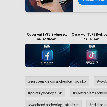
Obserwuj TVP3 Bydgoszcz
Obserwuj TVP3 Bydgos
na Facebooku
na Tik Toku
#europejskie dni archeologii polska
#wyda
#pokazy wykopalisk
#spotkania z archeo
#weekend archeologii atrakcje
#edukacja