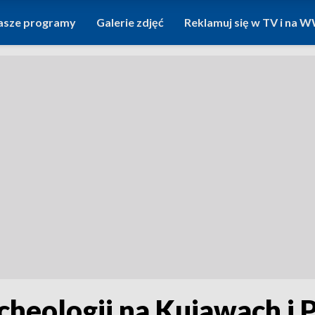
asze programy
Galerie zdjęć
Reklamuj się w TV i na
cheologii na Kujawach i 