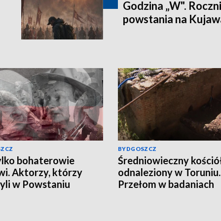
Godzina „W". Rocz
powstania na Kujaw
SZCZ
BYDGOSZCZ
ylko bohaterowie
Średniowieczny kośció
wi. Aktorzy, którzy
odnaleziony w Toruniu.
yli w Powstaniu
Przełom w badaniach
zawskim
archeologów