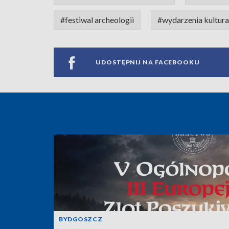
#festiwal archeologii
#wydarzenia kultura
UDOSTĘPNIJ NA FACEBOOKU
BYDGOSZCZ