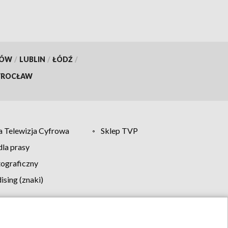
KÓW
/
LUBLIN
/
ŁÓDŹ
/
ROCŁAW
 Telewizja Cyfrowa
Sklep TVP
la prasy
tograficzny
sing (znaki)