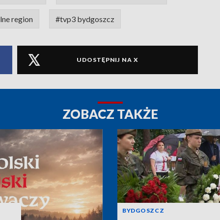
lne region
#tvp3 bydgoszcz
UDOSTĘPNIJ NA X
ZOBACZ TAKŻE
BYDGOSZCZ