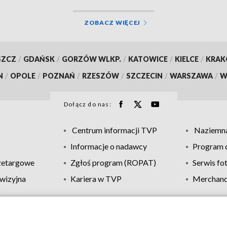
ZOBACZ WIĘCEJ
SZCZ
/
GDAŃSK
/
GORZÓW WLKP.
/
KATOWICE
/
KIELCE
/
KRA
N
/
OPOLE
/
POZNAŃ
/
RZESZÓW
/
SZCZECIN
/
WARSZAWA
/
W
Dołącz do nas:
Centrum informacji TVP
Naziemna
Informacje o nadawcy
Program d
zetargowe
Zgłoś program (ROPAT)
Serwis fo
wizyjna
Kariera w TVP
Merchandi