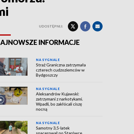
mi
UDOSTĘPNIJ:
AJNOWSZE INFORMACJE
NA SYGNALE
Straż Graniczna zatrzymała
czterech cudzoziemców w
Bydgoszczy
NA SYGNALE
Aleksandrów Kujawski:
zatrzymani z narkotykami.
Wpadli, bo zakłócali ciszę
nocną
NA SYGNALE
Samotny 3,5-latek
spacerował po Starówce.