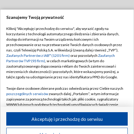
Szanujemy Twoją prywatność
Dołącz do nas:
Kliknij "Akceptuję i przechodzę do serwisu", aby wyrazić zgody na
korzystanie z technologii automatycznego śledzenia i zbierania danych,
TVP
dostęp do informacji na Twoim urządzeniu końcowym i ich
Abonament TVP
przechowywanie oraz na przetwarzanie Twoich danych osobowych przez
Regulamin TVP
nas, czyli Telewizję Polską S.A. w likwidacji (zwaną dalej również „TVP”),
Emisja w TVP
Polityka prywatności
Zaufanych Partnerów z IAB* (1201 firm)
oraz pozostałych
Zaufanych
Partnerów TVP (93 firm)
, w celach marketingowych (w tym do
Centrum informacji TVP
Moje zgody
zautomatyzowanego dopasowania reklam do Twoich zainteresowań i
mierzenia ich skuteczności) i pozostałych, które wskazujemy poniżej, a
Naziemna Telewizja Cyfrowa
Pomoc
także zgody na udostępnianie przez nas identyfikatora PPID do Google.
Sklep TVP
Biuro reklamy
Twoje dane osobowe zbierane podczas odwiedzania przez Ciebie naszych
Rada Programowa
Kontakt
poszczególnych serwisów
zwanych dalej „Portalem”, w tym informacje
zapisywane za pomocą technologii takich jak: pliki cookie, sygnalizatory
System NOS
WWW lub innych podobnych technologii umożliwiających świadczenie
dopasowanych i bezpiecznych usług, personalizację treści oraz reklam,
Informacje o nadawcy
Kanały
udostępnianie funkcji mediów społecznościowych oraz analizowanie
Akceptuję i przechodzę do serwisu
ruchu w Internecie.
Program dla prasy
©2026 Telewizja Polska S.A. w likwidacji
Biuro Reklamy
Twoje dane osobowe zbierane podczas odwiedzania przez Ciebie