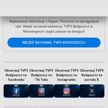
Dołącz do kanału nadawczego TVP3
Bydgoszcz
Najświeższe informacje z Kujaw i Pomorza na wyciągnięcie
ręki. Wejdź na kanał nadawczy TVP3 Bydgoszcz w
Messengerze i bądź zawsze na bieżąco!
WEJDŹ NA KANAŁ TVP3 BYDGOSZCZ»
Obserwuj TVP3
Obserwuj TVP3
Obserwuj TVP3
Obserwuj TVP3
Bydgoszcz na
Bydgoszcz na
Bydgoszcz na
Bydgoszcz na
Facebooku
Tik Toku
Instagramie
portalu X