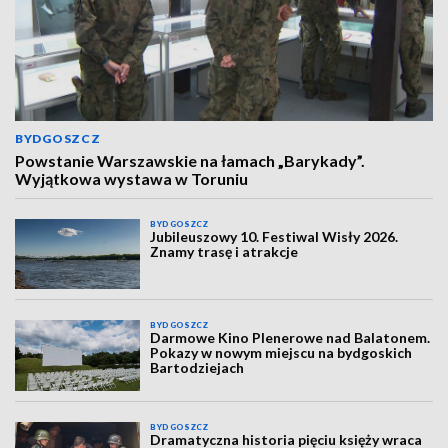
BYDGOSZCZ
Powstanie Warszawskie na łamach „Barykady”.
Wyjątkowa wystawa w Toruniu
BYDGOSZCZ
Jubileuszowy 10. Festiwal Wisły 2026.
Znamy trasę i atrakcje
BYDGOSZCZ
Darmowe Kino Plenerowe nad Balatonem.
Pokazy w nowym miejscu na bydgoskich
Bartodziejach
BYDGOSZCZ
Dramatyczna historia pięciu księży wraca