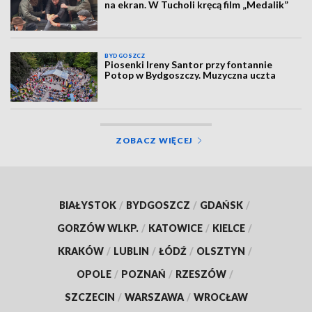
na ekran. W Tucholi kręcą film „Medalik”
BYDGOSZCZ
Piosenki Ireny Santor przy fontannie
Potop w Bydgoszczy. Muzyczna uczta
ZOBACZ WIĘCEJ
BIAŁYSTOK
/
BYDGOSZCZ
/
GDAŃSK
/
GORZÓW WLKP.
/
KATOWICE
/
KIELCE
/
KRAKÓW
/
LUBLIN
/
ŁÓDŹ
/
OLSZTYN
/
OPOLE
/
POZNAŃ
/
RZESZÓW
/
SZCZECIN
/
WARSZAWA
/
WROCŁAW