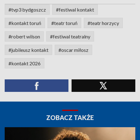
#tvp3 bydgoszcz
#festiwal kontakt
#kontakt toruń
#teatr toruń
#teatr horzycy
#robert wilson
#festiwal teatralny
#jubileusz kontakt
#oscar miłosz
#kontakt 2026
ZOBACZ TAKŻE