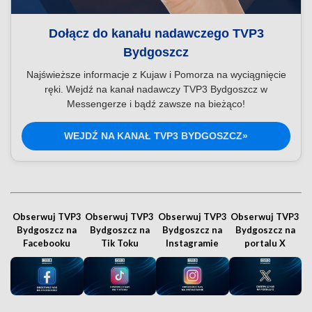
Dołącz do kanału nadawczego TVP3
Bydgoszcz
Najświeższe informacje z Kujaw i Pomorza na wyciągnięcie
ręki. Wejdź na kanał nadawczy TVP3 Bydgoszcz w
Messengerze i bądź zawsze na bieżąco!
WEJDŹ NA KANAŁ TVP3 BYDGOSZCZ»
Obserwuj TVP3
Obserwuj TVP3
Obserwuj TVP3
Obserwuj TVP3
Bydgoszcz na
Bydgoszcz na
Bydgoszcz na
Bydgoszcz na
Facebooku
Tik Toku
Instagramie
portalu X