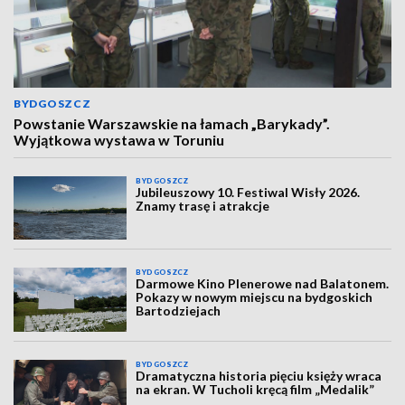
BYDGOSZCZ
Powstanie Warszawskie na łamach „Barykady”.
Wyjątkowa wystawa w Toruniu
BYDGOSZCZ
Jubileuszowy 10. Festiwal Wisły 2026.
Znamy trasę i atrakcje
BYDGOSZCZ
Darmowe Kino Plenerowe nad Balatonem.
Pokazy w nowym miejscu na bydgoskich
Bartodziejach
BYDGOSZCZ
Dramatyczna historia pięciu księży wraca
na ekran. W Tucholi kręcą film „Medalik”