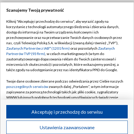
Szanujemy Twoją prywatność
Dołącz do nas:
Kliknij "Akceptuję i przechodzę do serwisu", aby wyrazić zgody na
korzystanie z technologii automatycznego śledzenia i zbierania danych,
TVP
dostęp do informacji na Twoim urządzeniu końcowym i ich
Abonament TVP
przechowywanie oraz na przetwarzanie Twoich danych osobowych przez
Regulamin TVP
nas, czyli Telewizję Polską S.A. w likwidacji (zwaną dalej również „TVP”),
Emisja w TVP
Polityka prywatności
Zaufanych Partnerów z IAB* (1201 firm)
oraz pozostałych
Zaufanych
Partnerów TVP (93 firm)
, w celach marketingowych (w tym do
Centrum informacji TVP
Moje zgody
zautomatyzowanego dopasowania reklam do Twoich zainteresowań i
mierzenia ich skuteczności) i pozostałych, które wskazujemy poniżej, a
Naziemna Telewizja Cyfrowa
Pomoc
także zgody na udostępnianie przez nas identyfikatora PPID do Google.
Sklep TVP
Biuro reklamy
Twoje dane osobowe zbierane podczas odwiedzania przez Ciebie naszych
Rada Programowa
Kontakt
poszczególnych serwisów
zwanych dalej „Portalem”, w tym informacje
zapisywane za pomocą technologii takich jak: pliki cookie, sygnalizatory
System NOS
WWW lub innych podobnych technologii umożliwiających świadczenie
dopasowanych i bezpiecznych usług, personalizację treści oraz reklam,
Informacje o nadawcy
Kanały
udostępnianie funkcji mediów społecznościowych oraz analizowanie
Akceptuję i przechodzę do serwisu
ruchu w Internecie.
Program dla prasy
©2026 Telewizja Polska S.A. w likwidacji
Biuro Reklamy
Twoje dane osobowe zbierane podczas odwiedzania przez Ciebie
Ustawienia zaawansowane
poszczególnych serwisów
na Portalu, takie jak adresy IP, identyfikatory
Ogłoszenie przetargowe