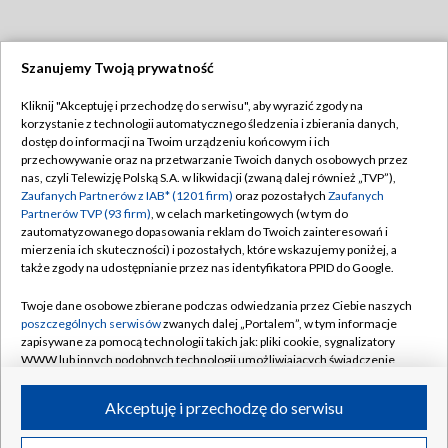
Szanujemy Twoją prywatność
Dołącz do nas:
Kliknij "Akceptuję i przechodzę do serwisu", aby wyrazić zgody na
korzystanie z technologii automatycznego śledzenia i zbierania danych,
TVP
dostęp do informacji na Twoim urządzeniu końcowym i ich
Abonament TVP
przechowywanie oraz na przetwarzanie Twoich danych osobowych przez
Regulamin TVP
nas, czyli Telewizję Polską S.A. w likwidacji (zwaną dalej również „TVP”),
Emisja w TVP
Zaufanych Partnerów z IAB* (1201 firm)
oraz pozostałych
Zaufanych
Polityka prywatności
Partnerów TVP (93 firm)
, w celach marketingowych (w tym do
Centrum informacji TVP
Moje zgody
zautomatyzowanego dopasowania reklam do Twoich zainteresowań i
mierzenia ich skuteczności) i pozostałych, które wskazujemy poniżej, a
Naziemna Telewizja Cyfrowa
Pomoc
także zgody na udostępnianie przez nas identyfikatora PPID do Google.
Sklep TVP
Biuro reklamy
Twoje dane osobowe zbierane podczas odwiedzania przez Ciebie naszych
Rada Programowa
poszczególnych serwisów
zwanych dalej „Portalem”, w tym informacje
Kontakt
zapisywane za pomocą technologii takich jak: pliki cookie, sygnalizatory
System NOS
WWW lub innych podobnych technologii umożliwiających świadczenie
dopasowanych i bezpiecznych usług, personalizację treści oraz reklam,
Informacje o nadawcy
Kanały
udostępnianie funkcji mediów społecznościowych oraz analizowanie
Akceptuję i przechodzę do serwisu
ruchu w Internecie.
Program dla prasy
©2026 Telewizja Polska S.A. w likwidacji