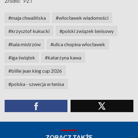
Źródło:
PZT
#maja chwalińska
#włocławek wiadomości
#krzysztof kukucki
#polski związek tenisowy
#hala mistrzów
#ulica chopina włocławek
#iga świątek
#katarzyna kawa
#billie jean king cup 2026
#polska - szwecja w tenisa
ZOBACZ TAKŻE