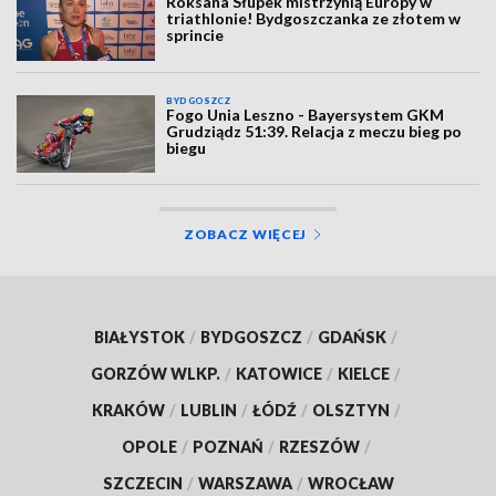
Roksana Słupek mistrzynią Europy w
triathlonie! Bydgoszczanka ze złotem w
sprincie
BYDGOSZCZ
Fogo Unia Leszno - Bayersystem GKM
Grudziądz 51:39. Relacja z meczu bieg po
biegu
ZOBACZ WIĘCEJ
BIAŁYSTOK
/
BYDGOSZCZ
/
GDAŃSK
/
GORZÓW WLKP.
/
KATOWICE
/
KIELCE
/
KRAKÓW
/
LUBLIN
/
ŁÓDŹ
/
OLSZTYN
/
OPOLE
/
POZNAŃ
/
RZESZÓW
/
SZCZECIN
/
WARSZAWA
/
WROCŁAW