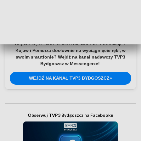
Dołącz do kanału nadawczego TVP3
Bydgoszcz
Czy wiesz, że możesz mieć najświeższe informacje z
Kujaw i Pomorza dosłownie na wyciągnięcie ręki, w
swoim smartfonie? Wejdź na kanał nadawczy TVP3
Bydgoszcz w Messengerze!
.
WEJDŹ NA KANAŁ TVP3 BYDGOSZCZ»
Obserwuj TVP3 Bydgoszcz na Facebooku