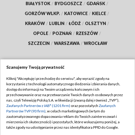
BYDGOSZCZ
Wypadek na DK62 w powiecie
inowrocławskim. Kierowca zabrany do
szpitala [wideo, zdjęcia]
BYDGOSZCZ
3 tys. zł mandatu za zbyt szybką jazdę.
Szanujemy Twoją prywatność
Kierowca zatrzymany w powiecie
radziejowskim
Kliknij "Akceptuję i przechodzę do serwisu", aby wyrazić zgody na
korzystanie z technologii automatycznego śledzenia i zbierania danych,
dostęp do informacji na Twoim urządzeniu końcowym i ich
przechowywanie oraz na przetwarzanie Twoich danych osobowych przez
ZOBACZ WIĘCEJ
nas, czyli Telewizję Polską S.A. w likwidacji (zwaną dalej również „TVP”),
Zaufanych Partnerów z IAB* (1201 firm)
oraz pozostałych
Zaufanych
Partnerów TVP (93 firm)
, w celach marketingowych (w tym do
zautomatyzowanego dopasowania reklam do Twoich zainteresowań i
mierzenia ich skuteczności) i pozostałych, które wskazujemy poniżej, a
BIAŁYSTOK
/
BYDGOSZCZ
/
GDAŃSK
/
także zgody na udostępnianie przez nas identyfikatora PPID do Google.
GORZÓW WLKP.
/
KATOWICE
/
KIELCE
/